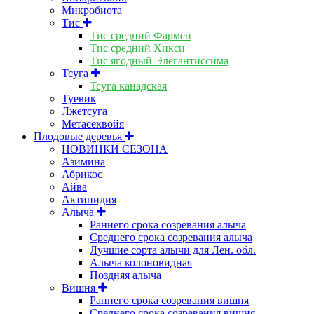
Микробиота
Тис
Тис средний Фармен
Тис средний Хикси
Тис ягодный Элегантиссима
Тсуга
Тсуга канадская
Туевик
Лжетсуга
Метасеквойя
Плодовые деревья
НОВИНКИ СЕЗОНА
Азимина
Абрикос
Айва
Актинидия
Алыча
Раннего срока созревания алыча
Среднего срока созревания алыча
Лучшие сорта алычи для Лен. обл.
Алыча колоновидная
Поздняя алыча
Вишня
Раннего срока созревания вишня
Среднего срока созревания вишня