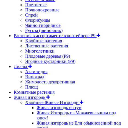
Плетистые
Почвопокровные
Спрей
Флорибунды
Чайно-гибридные
Ругоза (шиповник)
Растения в ассортименте в контейнере P9
Хвойные растения
Лиственные растения
Многолетники
Плодовые деревья (Р9)
Ягодные кустарники (Р9)
Лианы
Актинидия
Виноград
Жимолость декоративная
Плющ
Комнатные растения
Живая изгородь
Хвойные Живые Изгороди
Живая изгородь из туи
Живая Изгородь из Можжевельника под
ключ!
Живая изгородь из Ели обыкновенной под