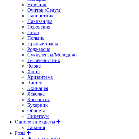
Нивяник
Очиток (Седум)
Папоротник
Пахизандра
Перовския
Пион
Полынь
Пряные травы
Роджерсия
Суккуленты/Молодило
Тысячелистник
Флокс
Хоста
Хризантема
Чистец
Эхинацея
Ясколка
Кореопсис
Бухарник
Обриета
Пиретрум
Однолетние цветы
Гацания
Розы
Роза на штамбе