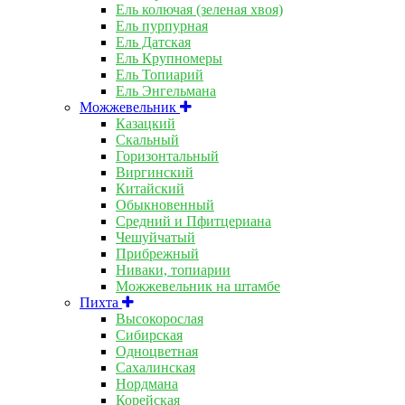
Ель колючая (зеленая хвоя)
Ель пурпурная
Ель Датская
Ель Крупномеры
Ель Топиарий
Ель Энгельмана
Можжевельник
Казацкий
Скальный
Горизонтальный
Виргинский
Китайский
Обыкновенный
Средний и Пфитцериана
Чешуйчатый
Прибрежный
Ниваки, топиарии
Можжевельник на штамбе
Пихта
Высокорослая
Сибирская
Одноцветная
Сахалинская
Нордмана
Корейская