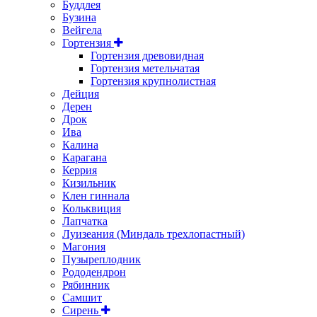
Буддлея
Бузина
Вейгела
Гортензия
Гортензия древовидная
Гортензия метельчатая
Гортензия крупнолистная
Дейция
Дерен
Дрок
Ива
Калина
Карагана
Керрия
Кизильник
Клен гиннала
Кольквиция
Лапчатка
Луизеания (Миндаль трехлопастный)
Магония
Пузыреплодник
Рододендрон
Рябинник
Самшит
Сирень