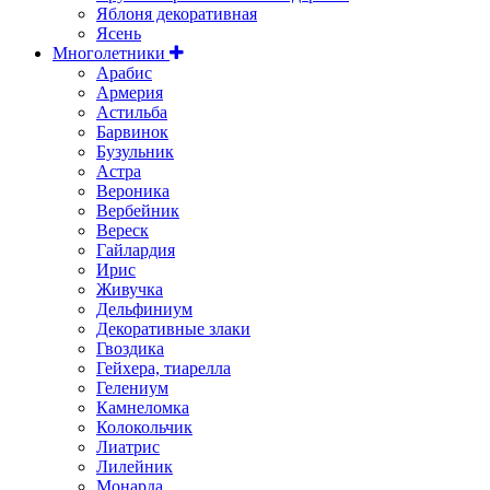
Яблоня декоративная
Ясень
Многолетники
Арабис
Армерия
Астильбa
Барвинок
Бузульник
Астра
Вероника
Вербейник
Вереск
Гайлардия
Ирис
Живучка
Дельфиниум
Декоративные злаки
Гвоздика
Гейхера, тиарелла
Гелениум
Камнеломка
Колокольчик
Лиатрис
Лилейник
Монарда