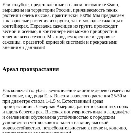
Ели голубые, представленные в нашем питомнике Фавн,
выращены на территории России, приживаемость таких
растений очень высока, практически 100%! Мы предлагаем
как взрослые растения из грунта, так и молодые саженцы в
контейнерах. Перевалка саженцев из грунта происходит
весной и осенью, в контейнере ели можно приобрести в
течение всего сезона. Мы продаем крепкие и здоровые
саженцы, с развитой корневой системой и прекрасными
внешними данными!
Ареал произрастания
Ель колючая голубая - вечнозеленое хвойное дерево семейства
Сосновые, вид рода Ель. Высота взрослого растения 25-50 м
при диаметре ствола 1-1,5 м. Естественный ареал
произрастания - Северная Америка, растет в скалистых горах
и вдоль берегов рек. Высокая популярность вида в ландшафте
и озеленении обусловлена устойчивостью к городским
условиям за счет воскового налета на хвое, высокой
морозостойкостью, нетребовательностью к почве и, конечно,