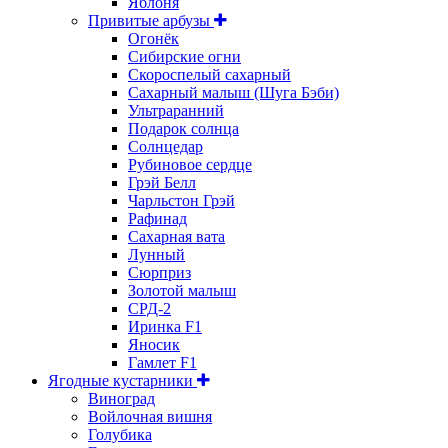
Яблоня
Привитые арбузы
Огонёк
Сибирские огни
Скороспелый сахарный
Сахарный малыш (Шуга Бэби)
Ультраранний
Подарок солнца
Солнцедар
Рубиновое сердце
Грэй Белл
Чарльстон Грэй
Рафинад
Сахарная вата
Лунный
Сюрприз
Золотой малыш
СРД-2
Иринка F1
Яносик
Гамлет F1
Ягодные кустарники
Виноград
Войлочная вишня
Голубика