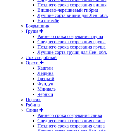
Позднего срока созревания вишня
Вишнево-черешневый гибрид
Лучшие сорта вишни для Лен. обл.
На штамбе
Боярышник
Груша
Раннего срока созревания груша
Среднего срока созревания груша
Позднего срока созревания груша
Лучшие сорта груши для Лен. обл.
Лох съедобный
Орехи
Каштан
Лещина
Грецкий
Фундук
Миндаль
Черный
Персик
Рябина
Слива
Раннего срока созревания слива
Среднего срока созревания слива
Позднего срока созревания слива