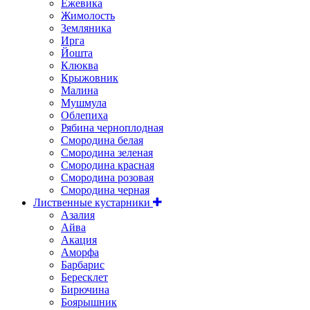
Ежевика
Жимолость
Земляника
Ирга
Йошта
Клюква
Крыжовник
Малина
Мушмула
Облепиха
Рябина черноплодная
Смородина белая
Смородина зеленая
Смородина красная
Смородина розовая
Смородина черная
Лиственные кустарники
Азалия
Айва
Акация
Аморфа
Барбарис
Бересклет
Бирючина
Боярышник