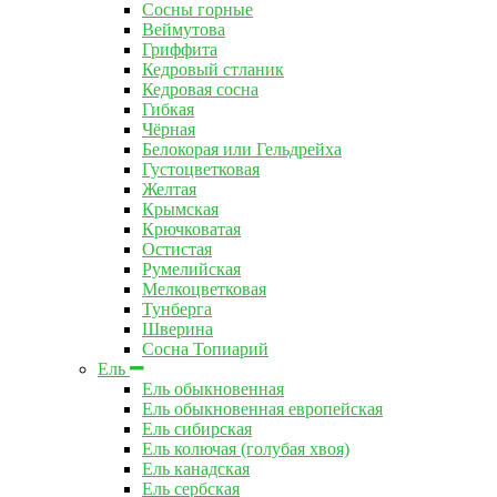
Сосны горные
Веймутова
Гриффита
Кедровый стланик
Кедровая сосна
Гибкая
Чёрная
Белокорая или Гельдрейха
Густоцветковая
Желтая
Крымская
Крючковатая
Остистая
Румелийская
Мелкоцветковая
Тунберга
Шверина
Сосна Топиарий
Ель
Ель обыкновенная
Ель обыкновенная европейская
Ель сибирская
Ель колючая (голубая хвоя)
Ель канадская
Ель сербская