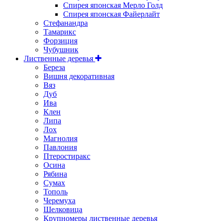
Спирея японская Мерло Голд
Спирея японская Файерлайт
Стефанандра
Тамарикс
Форзиция
Чубушник
Лиственные деревья
Береза
Вишня декоративная
Вяз
Дуб
Ива
Клен
Липа
Лох
Магнолия
Павлония
Птеростиракс
Осина
Рябина
Сумах
Тополь
Черемуха
Шелковица
Крупномеры лиственные деревья