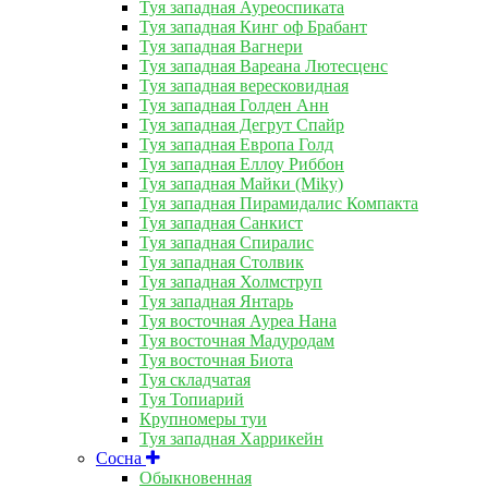
Туя западная Ауреоспиката
Туя западная Кинг оф Брабант
Туя западная Вагнери
Туя западная Вареана Лютесценс
Туя западная вересковидная
Туя западная Голден Анн
Туя западная Дегрут Спайр
Туя западная Европа Голд
Туя западная Еллоу Риббон
Туя западная Майки (Miky)
Туя западная Пирамидалис Компакта
Туя западная Санкист
Туя западная Спиралис
Туя западная Столвик
Туя западная Холмструп
Туя западная Янтарь
Туя восточная Ауреа Нана
Туя восточная Мадуродам
Туя восточная Биота
Туя складчатая
Туя Топиарий
Крупномеры туи
Туя западная Харрикейн
Сосна
Обыкновенная