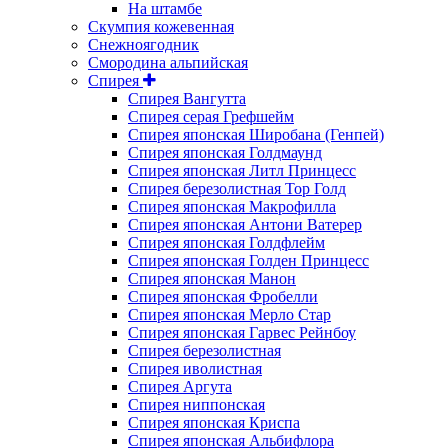
На штамбе
Скумпия кожевенная
Снежноягодник
Смородина альпийская
Спирея
Спирея Вангутта
Спирея серая Грефшейм
Спирея японская Широбана (Генпей)
Спирея японская Голдмаунд
Спирея японская Литл Принцесс
Спирея березолистная Тор Голд
Спирея японская Макрофилла
Спирея японская Антони Ватерер
Спирея японская Голдфлейм
Спирея японская Голден Принцесс
Спирея японская Манон
Спирея японская Фробелли
Спирея японская Мерло Стар
Спирея японская Гарвес Рейнбоу
Спирея березолистная
Спирея иволистная
Спирея Аргута
Спирея ниппонская
Спирея японская Криспа
Спирея японская Альбифлора