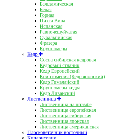
Бальзамическая
Белая
Горная
Пихта Вича
Испанская
Равночешуйчатая
Субальпийская
Фразера
Крупномеры
Кедр
Сосна сибирская кедровая
Кедровый стланик
Кедр Европейский
Криптомерия (Кедр японский)
Кедр Гималайский
Крупномеры кедра
Кедр Ливанский
Лиственница
Лиственница на штамбе
Лиственница европейская
Лиственница сибирская
Лиственница японская
Лиственница американская
Плосковеточник восточный
Кипарисовик