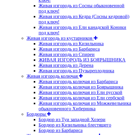
ключ!
Живая изгородь из Сосны обыкновенной
под ключ!
Живая изгородь из Кедра (Сосны кедровой)
под ключ!
Живая изгородь из Ели канадской Коники
под ключ!
Живая изгородь из кустарников
Живая изгородь из Кизильника
Живая изгородь из Барбариса
Живая изгородь из Спиреи
ЖИВАЯ ИЗГОРОДЬ ИЗ БОЯРЫШНИКА
Живая изгородь из Дерена
Живая изгородь из Пузыреплодника
Живая изгородь колючая
Живая изгородь колючая из Барбариса
Живая изгородь колючая из Боярышника
Живая изгородь колючая из Ели русской
Живая изгородь колючая из Ели сербской
Живая изгородь колючая из Можжевельника
обыкновенного Хиберника
Бордюры
Бордюр из Туи западной Хозери
Бордюр из Кизильника блестящего
Бордюр из Барбариса