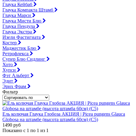
Глаука Кейбаб
Глаука Компакта Штамб
Глаука Марси
Глаука Мисти Блю
Глаука Пендула
Глаука Экстра
Изели Фастигиата
Костер
Маджестик Блю
Ретрофлекса
Супер Блю Сидлинг
Хото
Хупси
Фэт Альберт
Эдит
Эрих Фрам
Фильтр
Ель колючая Глаука Глобоза АКЦИЯ | Picea pungens Glauca
Globosa на штамбе (высота штамба 60см) (С5)
1490 руб
Показано с 1 по 1 из 1