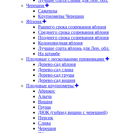
Лучшие сорта сливы для Лен. обл.
Черешня
Саженцы
Крупномеры Черешни
Яблоня
Раннего срока созревания яблоня
Среднего срока созревания яблоня
Позднего срока созревания яблоня
Колоновидная яблоня
Лучшие сорта яблонь для Лен. обл.
На штамбе
Плодовые с несколькими прививками
Дерево-сад яблоня
Дерево-сад слива
Дерево-сад груша
Дерево-сад вишня
Плодовые крупномеры
Абрикос
Алыча
Вишня
Груша
ДЮК (гибрид вишни с черешней)
Персик
Слива
Черешня