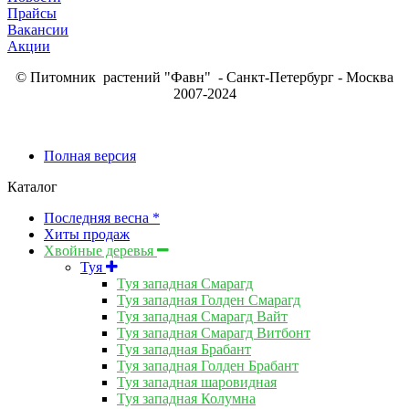
Прайсы
Вакансии
Акции
© Питомник растений "Фавн" - Санкт-Петербург - Москва
2007-2024
Полная версия
Каталог
Последняя весна *
Хиты продаж
Хвойные деревья
Туя
Туя западная Смарагд
Туя западная Голден Смарагд
Туя западная Смарагд Вайт
Туя западная Смарагд Витбонт
Туя западная Брабант
Туя западная Голден Брабант
Туя западная шаровидная
Туя западная Колумна