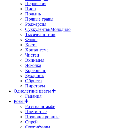
Перовския
Пион
Полынь
Пряные травы
Роджерсия
Суккуленты/Молодило
Тысячелистник
Флокс
Хоста
Хризантема
Чистец
Эхинацея
Ясколка
Кореопсис
Бухарник
Обриета
Пиретрум
Однолетние цветы
Гацания
Розы
Роза на штамбе
Плетистые
Почвопокровные
Спрей
Флорибунды