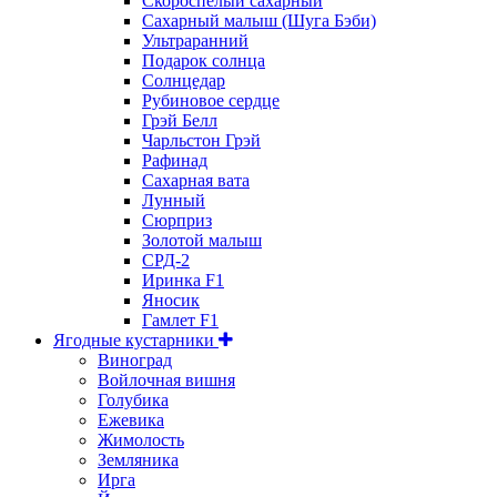
Скороспелый сахарный
Сахарный малыш (Шуга Бэби)
Ультраранний
Подарок солнца
Солнцедар
Рубиновое сердце
Грэй Белл
Чарльстон Грэй
Рафинад
Сахарная вата
Лунный
Сюрприз
Золотой малыш
СРД-2
Иринка F1
Яносик
Гамлет F1
Ягодные кустарники
Виноград
Войлочная вишня
Голубика
Ежевика
Жимолость
Земляника
Ирга