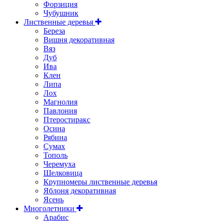
Форзиция
Чубушник
Лиственные деревья
Береза
Вишня декоративная
Вяз
Дуб
Ива
Клен
Липа
Лох
Магнолия
Павлония
Птеростиракс
Осина
Рябина
Сумах
Тополь
Черемуха
Шелковица
Крупномеры лиственные деревья
Яблоня декоративная
Ясень
Многолетники
Арабис