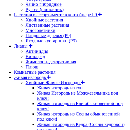
Чайно-гибридные
Ругоза (шиповник)
Растения в ассортименте в контейнере P9
Хвойные растения
Лиственные растения
Многолетники
Плодовые деревья (Р9)
Ягодные кустарники (Р9)
Лианы
Актинидия
Виноград
Жимолость декоративная
Плющ
Комнатные растения
Живая изгородь
Хвойные Живые Изгороди
Живая изгородь из туи
Живая Изгородь из Можжевельника под
ключ!
Живая изгородь из Ели обыкновенной под
ключ!
Живая изгородь из Сосны обыкновенной
под ключ!
Живая изгородь из Кедра (Сосны кедровой)
под ключ!