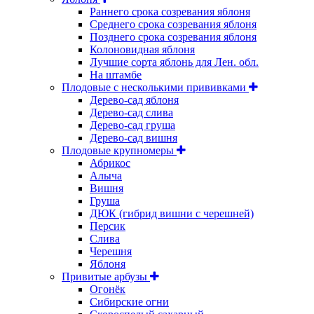
Раннего срока созревания яблоня
Среднего срока созревания яблоня
Позднего срока созревания яблоня
Колоновидная яблоня
Лучшие сорта яблонь для Лен. обл.
На штамбе
Плодовые с несколькими прививками
Дерево-сад яблоня
Дерево-сад слива
Дерево-сад груша
Дерево-сад вишня
Плодовые крупномеры
Абрикос
Алыча
Вишня
Груша
ДЮК (гибрид вишни с черешней)
Персик
Слива
Черешня
Яблоня
Привитые арбузы
Огонёк
Сибирские огни