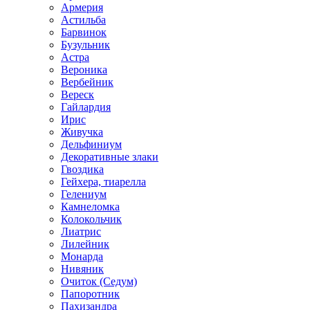
Армерия
Астильбa
Барвинок
Бузульник
Астра
Вероника
Вербейник
Вереск
Гайлардия
Ирис
Живучка
Дельфиниум
Декоративные злаки
Гвоздика
Гейхера, тиарелла
Гелениум
Камнеломка
Колокольчик
Лиатрис
Лилейник
Монарда
Нивяник
Очиток (Седум)
Папоротник
Пахизандра