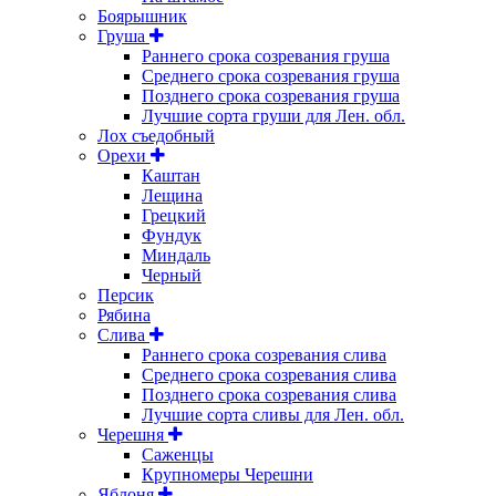
Боярышник
Груша
Раннего срока созревания груша
Среднего срока созревания груша
Позднего срока созревания груша
Лучшие сорта груши для Лен. обл.
Лох съедобный
Орехи
Каштан
Лещина
Грецкий
Фундук
Миндаль
Черный
Персик
Рябина
Слива
Раннего срока созревания слива
Среднего срока созревания слива
Позднего срока созревания слива
Лучшие сорта сливы для Лен. обл.
Черешня
Саженцы
Крупномеры Черешни
Яблоня