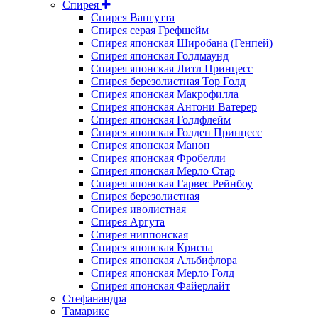
Спирея
Спирея Вангутта
Спирея серая Грефшейм
Спирея японская Широбана (Генпей)
Спирея японская Голдмаунд
Спирея японская Литл Принцесс
Спирея березолистная Тор Голд
Спирея японская Макрофилла
Спирея японская Антони Ватерер
Спирея японская Голдфлейм
Спирея японская Голден Принцесс
Спирея японская Манон
Спирея японская Фробелли
Спирея японская Мерло Стар
Спирея японская Гарвес Рейнбоу
Спирея березолистная
Спирея иволистная
Спирея Аргута
Спирея ниппонская
Спирея японская Криспа
Спирея японская Альбифлора
Спирея японская Мерло Голд
Спирея японская Файерлайт
Стефанандра
Тамарикс