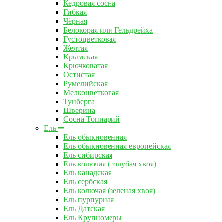
Кедровая сосна
Гибкая
Чёрная
Белокорая или Гельдрейха
Густоцветковая
Желтая
Крымская
Крючковатая
Остистая
Румелийская
Мелкоцветковая
Тунберга
Шверина
Сосна Топиарий
Ель
Ель обыкновенная
Ель обыкновенная европейская
Ель сибирская
Ель колючая (голубая хвоя)
Ель канадская
Ель сербская
Ель колючая (зеленая хвоя)
Ель пурпурная
Ель Датская
Ель Крупномеры