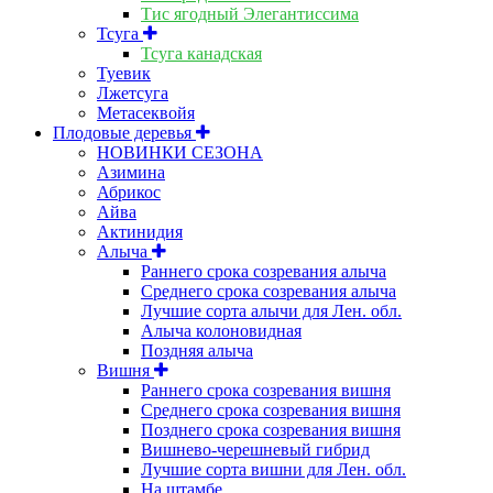
Тис ягодный Элегантиссима
Тсуга
Тсуга канадская
Туевик
Лжетсуга
Метасеквойя
Плодовые деревья
НОВИНКИ СЕЗОНА
Азимина
Абрикос
Айва
Актинидия
Алыча
Раннего срока созревания алыча
Среднего срока созревания алыча
Лучшие сорта алычи для Лен. обл.
Алыча колоновидная
Поздняя алыча
Вишня
Раннего срока созревания вишня
Среднего срока созревания вишня
Позднего срока созревания вишня
Вишнево-черешневый гибрид
Лучшие сорта вишни для Лен. обл.
На штамбе