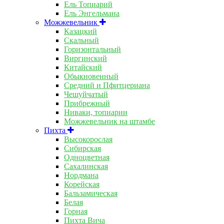
Ель Топиарий
Ель Энгельмана
Можжевельник
Казацкий
Скальный
Горизонтальный
Виргинский
Китайский
Обыкновенный
Средний и Пфитцериана
Чешуйчатый
Прибрежный
Ниваки, топиарии
Можжевельник на штамбе
Пихта
Высокорослая
Сибирская
Одноцветная
Сахалинская
Нордмана
Корейская
Бальзамическая
Белая
Горная
Пихта Вича