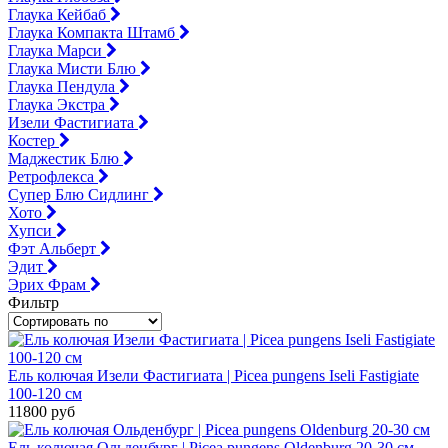
Глаука Кейбаб
Глаука Компакта Штамб
Глаука Марси
Глаука Мисти Блю
Глаука Пендула
Глаука Экстра
Изели Фастигиата
Костер
Маджестик Блю
Ретрофлекса
Супер Блю Сидлинг
Хото
Хупси
Фэт Альберт
Эдит
Эрих Фрам
Фильтр
Ель колючая Изели Фастигиата | Picea pungens Iseli Fastigiate
100-120 см
11800 руб
Ель колючая Ольденбург | Picea pungens Oldenburg 20-30 см