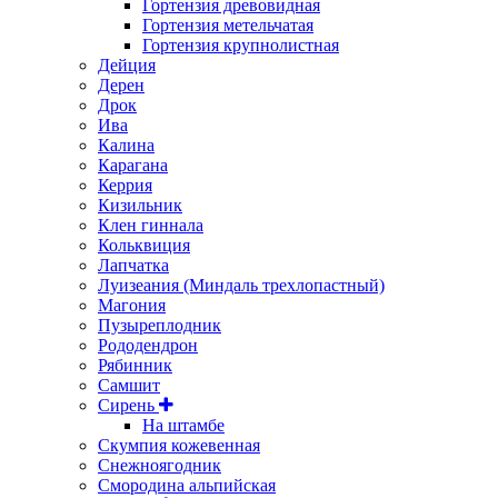
Гортензия древовидная
Гортензия метельчатая
Гортензия крупнолистная
Дейция
Дерен
Дрок
Ива
Калина
Карагана
Керрия
Кизильник
Клен гиннала
Кольквиция
Лапчатка
Луизеания (Миндаль трехлопастный)
Магония
Пузыреплодник
Рододендрон
Рябинник
Самшит
Сирень
На штамбе
Скумпия кожевенная
Снежноягодник
Смородина альпийская