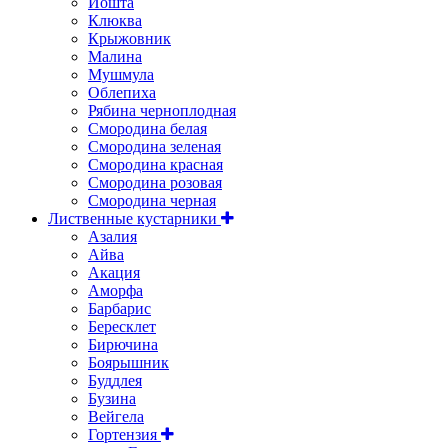
Йошта
Клюква
Крыжовник
Малина
Мушмула
Облепиха
Рябина черноплодная
Смородина белая
Смородина зеленая
Смородина красная
Смородина розовая
Смородина черная
Лиственные кустарники
Азалия
Айва
Акация
Аморфа
Барбарис
Бересклет
Бирючина
Боярышник
Буддлея
Бузина
Вейгела
Гортензия