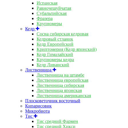
Испанская
Равночешуйчатая
Субальпийская
Фразера
Крупномеры
Кедр
Сосна сибирская кедровая
Кедровый стланик
Кедр Европейский
Криптомерия (Кедр японский)
Кедр Гималайский
Крупномеры кедра
Кедр Ливанский
Лиственница
Лиственница на штамбе
Лиственница европейская
Лиственница сибирская
Лиственница японская
Лиственница американская
Плосковеточник восточный
Кипарисовик
Микробиота
Тис
Тис средний Фармен
Тис средний Хикси