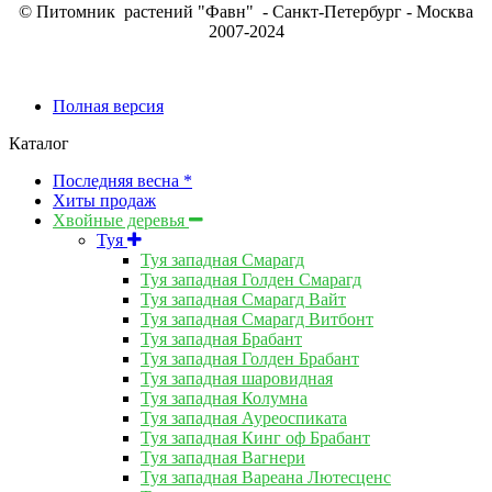
© Питомник растений "Фавн" - Санкт-Петербург - Москва
2007-2024
Полная версия
Каталог
Последняя весна *
Хиты продаж
Хвойные деревья
Туя
Туя западная Смарагд
Туя западная Голден Смарагд
Туя западная Смарагд Вайт
Туя западная Смарагд Витбонт
Туя западная Брабант
Туя западная Голден Брабант
Туя западная шаровидная
Туя западная Колумна
Туя западная Ауреоспиката
Туя западная Кинг оф Брабант
Туя западная Вагнери
Туя западная Вареана Лютесценс