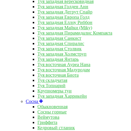
Туя западная вересковидная
Туя западная Голден Анн
Туя западная Дегрут Спайр
Туя западная Европа Голд
Туя западная Еллоу Риббон
Туя западная Майки (Miky)
Туя западная Пирамидалис Компакта
Туя западная Санкист
Туя западная Спиралис
Туя западная Столвик
Туя западная Холмструп
Туя западная Янтарь
Туя восточная Ауреа Нана
Туя восточная Мадуродам
Туя восточная Биота
Туя складчатая
Туя Топиарий
Крупномеры туи
Туя западная Харрикейн
Сосна
Обыкновенная
Сосны горные
Веймутова
Гриффита
Кедровый стланик