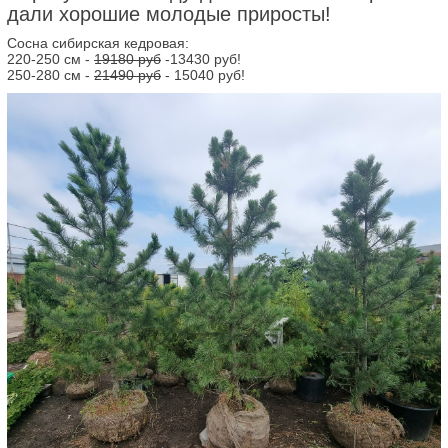
дали хорошие молодые приросты!
Сосна сибирская кедровая:
220-250 см -
19180 руб
-13430 руб!
250-280 см -
21490 руб
- 15040 руб!