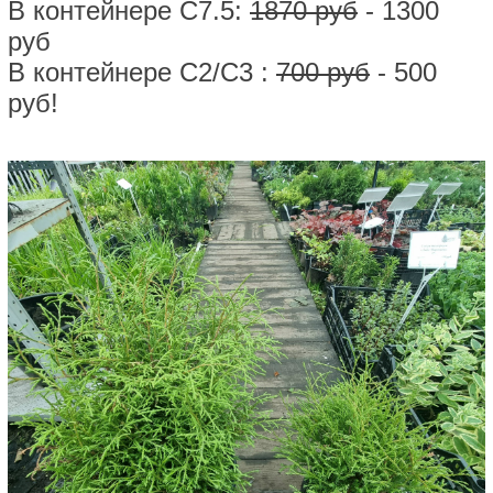
В контейнере С7.5:
1870 руб
- 1300
руб
В контейнере С2/С3 :
700 руб
- 500
руб!