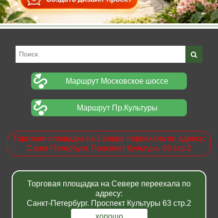
Маршрут Московское шоссе
Маршрут Пр.Культуры
Торговая площадка на Севере переехала по адресу:
Санкт-Петербург. Проспект Культуры 63 стр.2
Главная
Доставка
Торговая площадка на Севере переехала по
Гарантии
Портфолио
адресу:
Контакты
Новости
Санкт-Петербург. Проспект Культуры 63 стр.2
Прайсы
Вакансии
хорошо