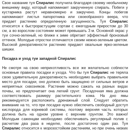
Свое название туя
Спиралис
получила благодаря своему необычному
внешнему виду, который напоминает закрученную спираль. Побеги у
кустарника растут неравномерно и закручено. Концы побегов
напоминают листья папоротника или своеобразного веера, что
придает растению определенную загущенность. Туя
Спиралис
относится к быстрорастущим сортам с ежегодным приростом до 30
см, а во взрослом состоянии может превышать 3 м. Основной окрас у
туи сочно-зеленый, но ближе к зиме обретает эффектный бронзовый
оттенок. Молодые отростки отличаются своим нежно-зеленым цветом.
Высокой декоративности растению придают овальные ярко-зеленые
шишки.
Посадка и уход туи западной Спиралис
Не смотря на свою неприхотливость все же желательно соблюсти
основные правила посадки и ухода. Что бы туя
Спиралис
не теряла
свою удивительную декоративность необходимо выбрать правильное
место для посадки, оно должно быть защищено от сильных ветров и
неприятных сквозняков. Растение можно сажать на разных видах
почвы, но предпочитает она легкий грунт. Посадочная яма должна
соответствовать размеру растительного кома. На дно ямы
рекомендуется расположить дренажный слой. Следует обратить
внимание на то, что при посадке нужно обеспечить свободный доступ
кислорода для корневой системы, поэтому верхняя часть которых
должна быть на одном уровне с верхним грунтом. Это важно!
Молодым саженцам необходимо обеспечивать регулярный полив с
расчетом два раза в неделю, после достаточно один раз. Туя
Спиралис
относится к морозостойким растениям, но при очень низких