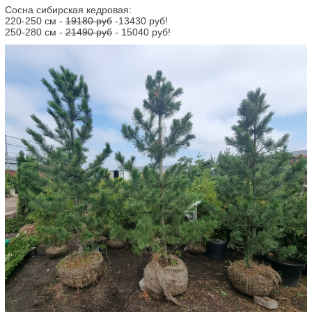
Сосна сибирская кедровая:
220-250 см -
19180 руб
-13430 руб!
250-280 см -
21490 руб
- 15040 руб!