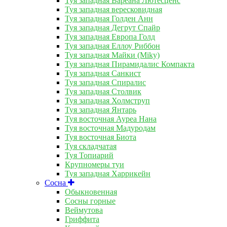
Туя западная Вареана Лютесценс
Туя западная вересковидная
Туя западная Голден Анн
Туя западная Дегрут Спайр
Туя западная Европа Голд
Туя западная Еллоу Риббон
Туя западная Майки (Miky)
Туя западная Пирамидалис Компакта
Туя западная Санкист
Туя западная Спиралис
Туя западная Столвик
Туя западная Холмструп
Туя западная Янтарь
Туя восточная Ауреа Нана
Туя восточная Мадуродам
Туя восточная Биота
Туя складчатая
Туя Топиарий
Крупномеры туи
Туя западная Харрикейн
Сосна
Обыкновенная
Сосны горные
Веймутова
Гриффита