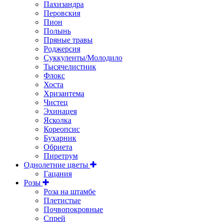
Пахизандра
Перовския
Пион
Полынь
Пряные травы
Роджерсия
Суккуленты/Молодило
Тысячелистник
Флокс
Хоста
Хризантема
Чистец
Эхинацея
Ясколка
Кореопсис
Бухарник
Обриета
Пиретрум
Однолетние цветы
Гацания
Розы
Роза на штамбе
Плетистые
Почвопокровные
Спрей