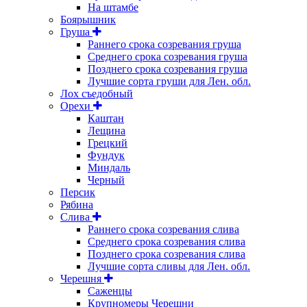
На штамбе
Боярышник
Груша
Раннего срока созревания груша
Среднего срока созревания груша
Позднего срока созревания груша
Лучшие сорта груши для Лен. обл.
Лох съедобный
Орехи
Каштан
Лещина
Грецкий
Фундук
Миндаль
Черный
Персик
Рябина
Слива
Раннего срока созревания слива
Среднего срока созревания слива
Позднего срока созревания слива
Лучшие сорта сливы для Лен. обл.
Черешня
Саженцы
Крупномеры Черешни