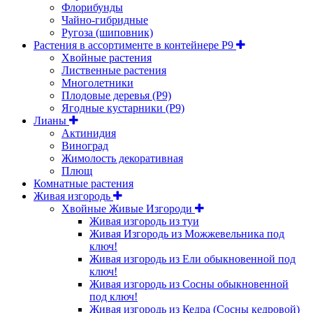
Флорибунды
Чайно-гибридные
Ругоза (шиповник)
Растения в ассортименте в контейнере P9
Хвойные растения
Лиственные растения
Многолетники
Плодовые деревья (Р9)
Ягодные кустарники (Р9)
Лианы
Актинидия
Виноград
Жимолость декоративная
Плющ
Комнатные растения
Живая изгородь
Хвойные Живые Изгороди
Живая изгородь из туи
Живая Изгородь из Можжевельника под
ключ!
Живая изгородь из Ели обыкновенной под
ключ!
Живая изгородь из Сосны обыкновенной
под ключ!
Живая изгородь из Кедра (Сосны кедровой)