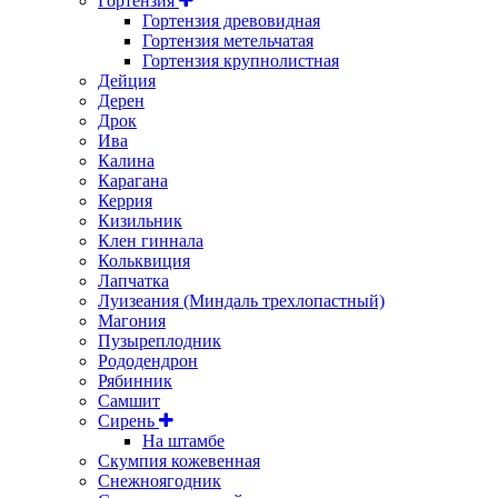
Гортензия
Гортензия древовидная
Гортензия метельчатая
Гортензия крупнолистная
Дейция
Дерен
Дрок
Ива
Калина
Карагана
Керрия
Кизильник
Клен гиннала
Кольквиция
Лапчатка
Луизеания (Миндаль трехлопастный)
Магония
Пузыреплодник
Рододендрон
Рябинник
Самшит
Сирень
На штамбе
Скумпия кожевенная
Снежноягодник