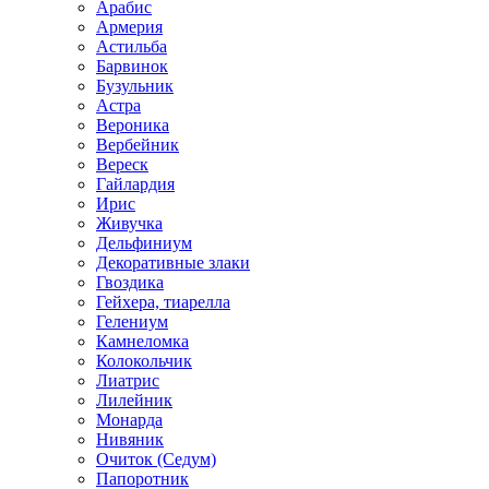
Арабис
Армерия
Астильбa
Барвинок
Бузульник
Астра
Вероника
Вербейник
Вереск
Гайлардия
Ирис
Живучка
Дельфиниум
Декоративные злаки
Гвоздика
Гейхера, тиарелла
Гелениум
Камнеломка
Колокольчик
Лиатрис
Лилейник
Монарда
Нивяник
Очиток (Седум)
Папоротник