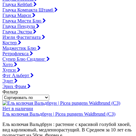
Глаука Кейбаб
Глаука Компакта Штамб
Глаука Марси
Глаука Мисти Блю
Глаука Пендула
Глаука Экстра
Изели Фастигиата
Костер
Маджестик Блю
Ретрофлекса
Супер Блю Сидлинг
Хото
Хупси
Фэт Альберт
Эдит
Эрих Фрам
Фильтр
Нет в наличии
Ель колючая Вальдбрун | Picea pungens Waldbrund (СЗ)
Ель колючая Вальдбрун : растение с красивой голубой хвоей,
вид карликовый, медленнорастущий. В Среднем за 10 лет ель
подрастает на 50см. Форма е...