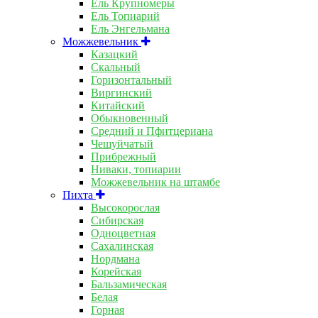
Ель Крупномеры
Ель Топиарий
Ель Энгельмана
Можжевельник
Казацкий
Скальный
Горизонтальный
Виргинский
Китайский
Обыкновенный
Средний и Пфитцериана
Чешуйчатый
Прибрежный
Ниваки, топиарии
Можжевельник на штамбе
Пихта
Высокорослая
Сибирская
Одноцветная
Сахалинская
Нордмана
Корейская
Бальзамическая
Белая
Горная