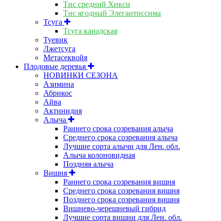
Тис средний Хикси
Тис ягодный Элегантиссима
Тсуга
Тсуга канадская
Туевик
Лжетсуга
Метасеквойя
Плодовые деревья
НОВИНКИ СЕЗОНА
Азимина
Абрикос
Айва
Актинидия
Алыча
Раннего срока созревания алыча
Среднего срока созревания алыча
Лучшие сорта алычи для Лен. обл.
Алыча колоновидная
Поздняя алыча
Вишня
Раннего срока созревания вишня
Среднего срока созревания вишня
Позднего срока созревания вишня
Вишнево-черешневый гибрид
Лучшие сорта вишни для Лен. обл.