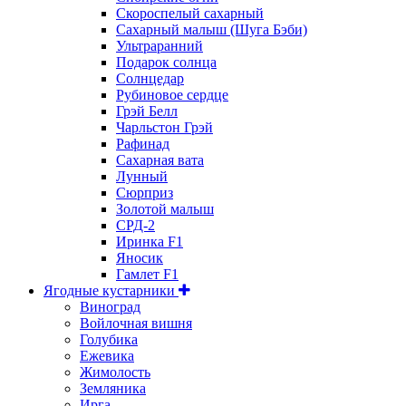
Скороспелый сахарный
Сахарный малыш (Шуга Бэби)
Ультраранний
Подарок солнца
Солнцедар
Рубиновое сердце
Грэй Белл
Чарльстон Грэй
Рафинад
Сахарная вата
Лунный
Сюрприз
Золотой малыш
СРД-2
Иринка F1
Яносик
Гамлет F1
Ягодные кустарники
Виноград
Войлочная вишня
Голубика
Ежевика
Жимолость
Земляника
Ирга