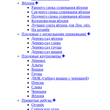
Яблоня
Раннего срока созревания яблоня
Среднего срока созревания яблоня
Позднего срока созревания яблоня
Колоновидная яблоня
Лучшие сорта яблонь для Лен. обл.
На штамбе
Плодовые с несколькими прививками
Дерево-сад яблоня
Дерево-сад слива
Дерево-сад груша
Дерево-сад вишня
Плодовые крупномеры
Абрикос
Алыча
Вишня
Груша
ДЮК (гибрид вишни с черешней)
Персик
Слива
Черешня
Яблоня
Привитые арбузы
Огонёк
Сибирские огни