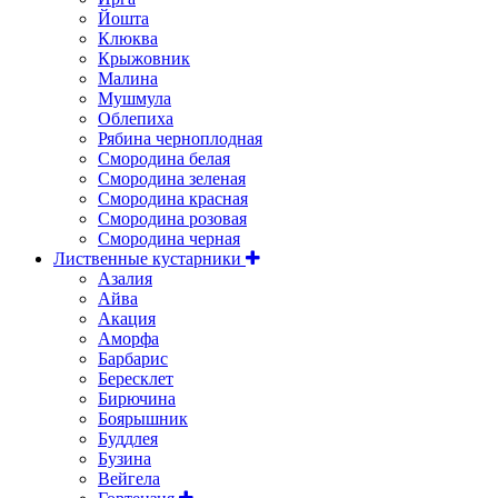
Йошта
Клюква
Крыжовник
Малина
Мушмула
Облепиха
Рябина черноплодная
Смородина белая
Смородина зеленая
Смородина красная
Смородина розовая
Смородина черная
Лиственные кустарники
Азалия
Айва
Акация
Аморфа
Барбарис
Бересклет
Бирючина
Боярышник
Буддлея
Бузина
Вейгела