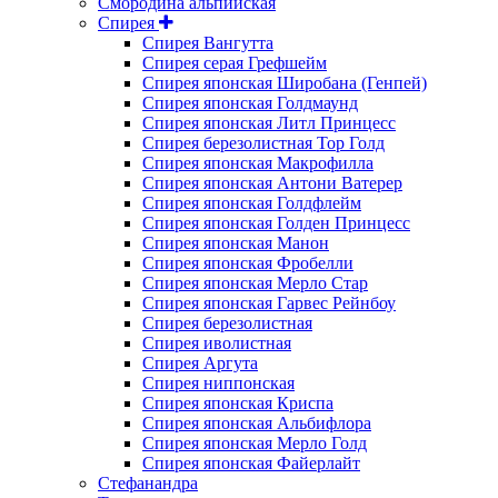
Смородина альпийская
Спирея
Спирея Вангутта
Спирея серая Грефшейм
Спирея японская Широбана (Генпей)
Спирея японская Голдмаунд
Спирея японская Литл Принцесс
Спирея березолистная Тор Голд
Спирея японская Макрофилла
Спирея японская Антони Ватерер
Спирея японская Голдфлейм
Спирея японская Голден Принцесс
Спирея японская Манон
Спирея японская Фробелли
Спирея японская Мерло Стар
Спирея японская Гарвес Рейнбоу
Спирея березолистная
Спирея иволистная
Спирея Аргута
Спирея ниппонская
Спирея японская Криспа
Спирея японская Альбифлора
Спирея японская Мерло Голд
Спирея японская Файерлайт
Стефанандра