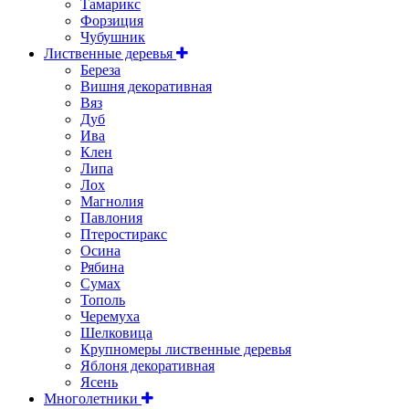
Тамарикс
Форзиция
Чубушник
Лиственные деревья
Береза
Вишня декоративная
Вяз
Дуб
Ива
Клен
Липа
Лох
Магнолия
Павлония
Птеростиракс
Осина
Рябина
Сумах
Тополь
Черемуха
Шелковица
Крупномеры лиственные деревья
Яблоня декоративная
Ясень
Многолетники