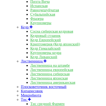
Пихта Вича
Испанская
Равночешуйчатая
Субальпийская
Фразера
Крупномеры
Кедр
Сосна сибирская кедровая
Кедровый стланик
Кедр Европейский
Криптомерия (Кедр японский)
Кедр Гималайский
Крупномеры кедра
Кедр Ливанский
Лиственница
Лиственница на штамбе
Лиственница европейская
Лиственница сибирская
Лиственница японская
Лиственница американская
Плосковеточник восточный
Кипарисовик
Микробиота
Тис
Тис средний Фармен