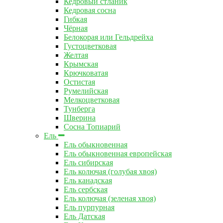
Кедровый стланик
Кедровая сосна
Гибкая
Чёрная
Белокорая или Гельдрейха
Густоцветковая
Желтая
Крымская
Крючковатая
Остистая
Румелийская
Мелкоцветковая
Тунберга
Шверина
Сосна Топиарий
Ель
Ель обыкновенная
Ель обыкновенная европейская
Ель сибирская
Ель колючая (голубая хвоя)
Ель канадская
Ель сербская
Ель колючая (зеленая хвоя)
Ель пурпурная
Ель Датская