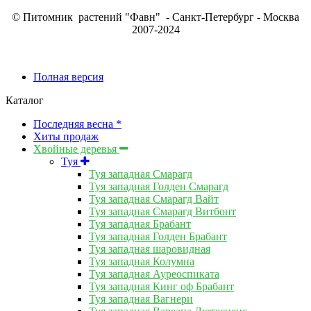
© Питомник растений "Фавн" - Санкт-Петербург - Москва
2007-2024
Полная версия
Каталог
Последняя весна *
Хиты продаж
Хвойные деревья
Туя
Туя западная Смарагд
Туя западная Голден Смарагд
Туя западная Смарагд Вайт
Туя западная Смарагд Витбонт
Туя западная Брабант
Туя западная Голден Брабант
Туя западная шаровидная
Туя западная Колумна
Туя западная Ауреоспиката
Туя западная Кинг оф Брабант
Туя западная Вагнери