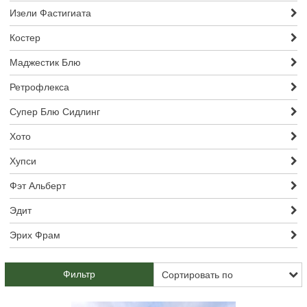
Изели Фастигиата
Костер
Маджестик Блю
Ретрофлекса
Супер Блю Сидлинг
Хото
Хупси
Фэт Альберт
Эдит
Эрих Фрам
Фильтр