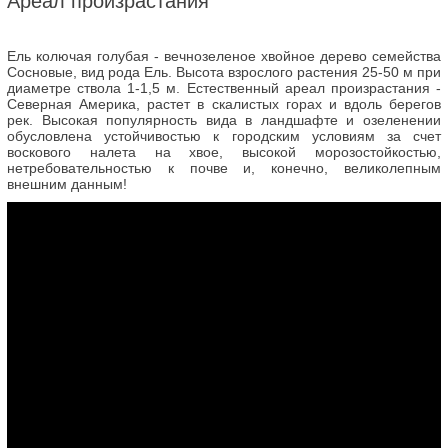
Ареал произрастания
Ель колючая голубая - вечнозеленое хвойное дерево семейства
Сосновые, вид рода Ель. Высота взрослого растения 25-50 м при
диаметре ствола 1-1,5 м. Естественный ареал произрастания -
Северная Америка, растет в скалистых горах и вдоль берегов
рек. Высокая популярность вида в ландшафте и озеленении
обусловлена устойчивостью к городским условиям за счет
воскового налета на хвое, высокой морозостойкостью,
нетребовательностью к почве и, конечно, великолепным
внешним данным!