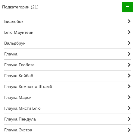
Подкатегории (21)
Биалобок
Блю Маунтейн
Вальдбрун
Глаука
Глаука Глобоза
Глаука Кейбаб
Глаука Компакта Штамб
Глаука Марси
Глаука Мисти Блю
Глаука Пендула
Глаука Экстра