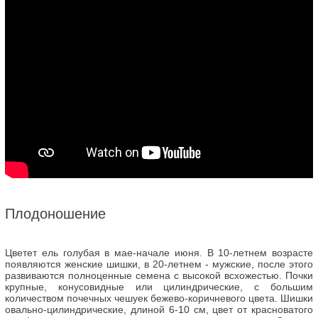
Плодоношение
Цветет ель голубая в мае-начале июня. В 10-летнем возрасте
появляются женские шишки, в 20-летнем - мужские, после этого
развиваются полноценные семена с высокой всхожестью. Почки
крупные, конусовидные или цилиндрические, с большим
количеством почечных чешуек бежево-коричневого цвета. Шишки
овально-цилиндрические, длиной 6-10 см, цвет от красноватого