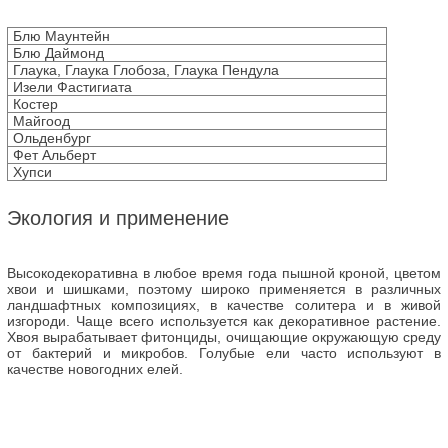
Блю Маунтейн
Блю Даймонд
Глаука, Глаука Глобоза, Глаука Пендула
Изели Фастигиата
Костер
Майгоод
Ольденбург
Фет Альберт
Хупси
Экология и применение
Высокодекоративна в любое время года пышной кроной, цветом
хвои и шишками, поэтому широко применяется в различных
ландшафтных композициях, в качестве солитера и в живой
изгороди. Чаще всего используется как декоративное растение.
Хвоя вырабатывает фитонциды, очищающие окружающую среду
от бактерий и микробов. Голубые ели часто используют в
качестве новогодних елей.