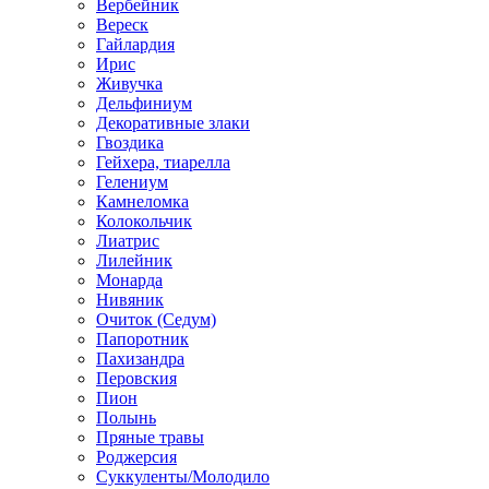
Вербейник
Вереск
Гайлардия
Ирис
Живучка
Дельфиниум
Декоративные злаки
Гвоздика
Гейхера, тиарелла
Гелениум
Камнеломка
Колокольчик
Лиатрис
Лилейник
Монарда
Нивяник
Очиток (Седум)
Папоротник
Пахизандра
Перовския
Пион
Полынь
Пряные травы
Роджерсия
Суккуленты/Молодило