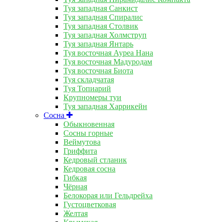
Туя западная Санкист
Туя западная Спиралис
Туя западная Столвик
Туя западная Холмструп
Туя западная Янтарь
Туя восточная Ауреа Нана
Туя восточная Мадуродам
Туя восточная Биота
Туя складчатая
Туя Топиарий
Крупномеры туи
Туя западная Харрикейн
Сосна
Обыкновенная
Сосны горные
Веймутова
Гриффита
Кедровый стланик
Кедровая сосна
Гибкая
Чёрная
Белокорая или Гельдрейха
Густоцветковая
Желтая