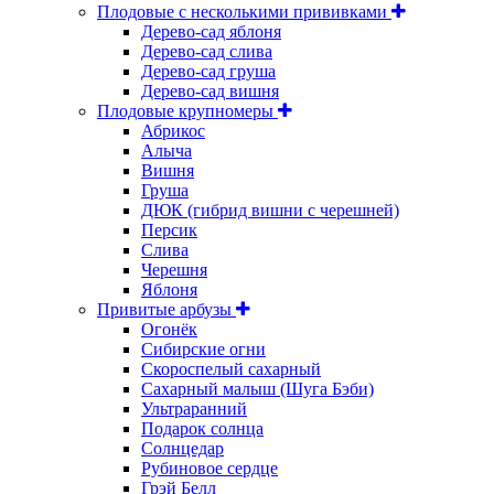
Плодовые с несколькими прививками
Дерево-сад яблоня
Дерево-сад слива
Дерево-сад груша
Дерево-сад вишня
Плодовые крупномеры
Абрикос
Алыча
Вишня
Груша
ДЮК (гибрид вишни с черешней)
Персик
Слива
Черешня
Яблоня
Привитые арбузы
Огонёк
Сибирские огни
Скороспелый сахарный
Сахарный малыш (Шуга Бэби)
Ультраранний
Подарок солнца
Солнцедар
Рубиновое сердце
Грэй Белл