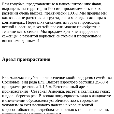
Ели голубые, представленные в нашем питомнике Фавн,
выращены на территории России, приживаемость таких
растений очень высока, практически 100%! Мы предлагаем
как взрослые растения из грунта, так и молодые саженцы в
контейнерах. Перевалка саженцев из грунта происходит
весной и осенью, в контейнере ели можно приобрести в
течение всего сезона. Мы продаем крепкие и здоровые
саженцы, с развитой корневой системой и прекрасными
внешними данными!
Ареал произрастания
Ель колючая голубая - вечнозеленое хвойное дерево семейства
Сосновые, вид рода Ель. Высота взрослого растения 25-50 м
при диаметре ствола 1-1,5 м. Естественный ареал
произрастания - Северная Америка, растет в скалистых горах
и вдоль берегов рек. Высокая популярность вида в ландшафте
и озеленении обусловлена устойчивостью к городским
условиям за счет воскового налета на хвое, высокой
морозостойкостью, нетребовательностью к почве и, конечно,