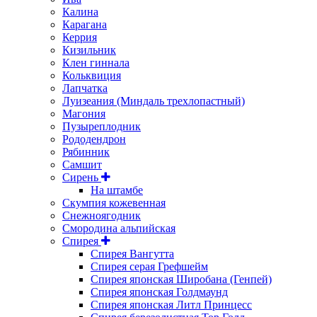
Калина
Карагана
Керрия
Кизильник
Клен гиннала
Кольквиция
Лапчатка
Луизеания (Миндаль трехлопастный)
Магония
Пузыреплодник
Рододендрон
Рябинник
Самшит
Сирень
На штамбе
Скумпия кожевенная
Снежноягодник
Смородина альпийская
Спирея
Спирея Вангутта
Спирея серая Грефшейм
Спирея японская Широбана (Генпей)
Спирея японская Голдмаунд
Спирея японская Литл Принцесс