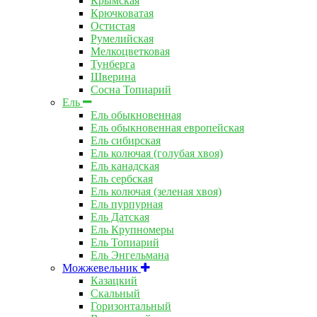
Крымская
Крючковатая
Остистая
Румелийская
Мелкоцветковая
Тунберга
Шверина
Сосна Топиарий
Ель
Ель обыкновенная
Ель обыкновенная европейская
Ель сибирская
Ель колючая (голубая хвоя)
Ель канадская
Ель сербская
Ель колючая (зеленая хвоя)
Ель пурпурная
Ель Датская
Ель Крупномеры
Ель Топиарий
Ель Энгельмана
Можжевельник
Казацкий
Скальный
Горизонтальный