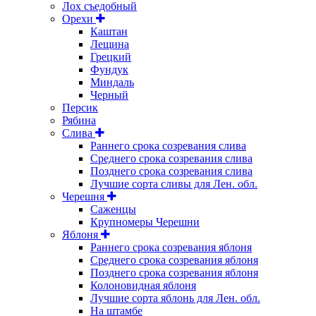
Лох съедобный
Орехи
Каштан
Лещина
Грецкий
Фундук
Миндаль
Черный
Персик
Рябина
Слива
Раннего срока созревания слива
Среднего срока созревания слива
Позднего срока созревания слива
Лучшие сорта сливы для Лен. обл.
Черешня
Саженцы
Крупномеры Черешни
Яблоня
Раннего срока созревания яблоня
Среднего срока созревания яблоня
Позднего срока созревания яблоня
Колоновидная яблоня
Лучшие сорта яблонь для Лен. обл.
На штамбе