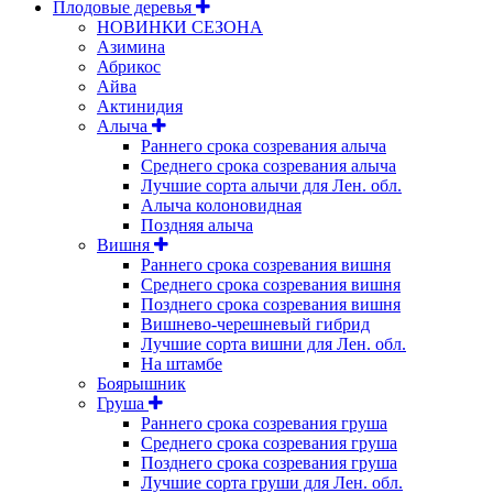
Плодовые деревья
НОВИНКИ СЕЗОНА
Азимина
Абрикос
Айва
Актинидия
Алыча
Раннего срока созревания алыча
Среднего срока созревания алыча
Лучшие сорта алычи для Лен. обл.
Алыча колоновидная
Поздняя алыча
Вишня
Раннего срока созревания вишня
Среднего срока созревания вишня
Позднего срока созревания вишня
Вишнево-черешневый гибрид
Лучшие сорта вишни для Лен. обл.
На штамбе
Боярышник
Груша
Раннего срока созревания груша
Среднего срока созревания груша
Позднего срока созревания груша
Лучшие сорта груши для Лен. обл.