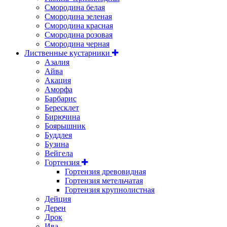
Смородина белая
Смородина зеленая
Смородина красная
Смородина розовая
Смородина черная
Лиственные кустарники
Азалия
Айва
Акация
Аморфа
Барбарис
Бересклет
Бирючина
Боярышник
Буддлея
Бузина
Вейгела
Гортензия
Гортензия древовидная
Гортензия метельчатая
Гортензия крупнолистная
Дейция
Дерен
Дрок
Ива