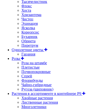
Тысячелистник
Флокс
Хоста
Хризантема
Чистец
Эхинацея
Ясколка
Кореопсис
Бухарник
Обриета
Пиретрум
Однолетние цветы
Гацания
Розы
Роза на штамбе
Плетистые
Почвопокровные
Спрей
Флорибунды
Чайно-гибридные
Ругоза (шиповник)
Растения в ассортименте в контейнере P9
Хвойные растения
Лиственные растения
Многолетники