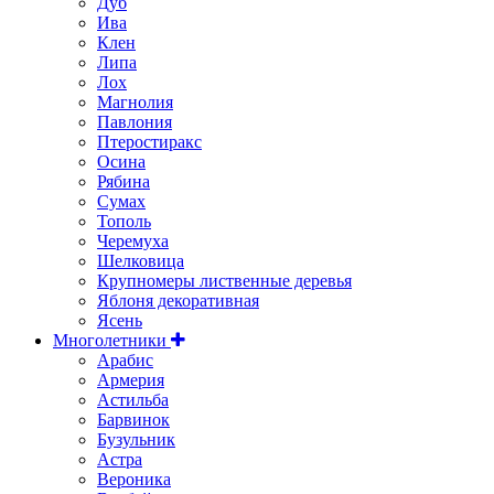
Дуб
Ива
Клен
Липа
Лох
Магнолия
Павлония
Птеростиракс
Осина
Рябина
Сумах
Тополь
Черемуха
Шелковица
Крупномеры лиственные деревья
Яблоня декоративная
Ясень
Многолетники
Арабис
Армерия
Астильбa
Барвинок
Бузульник
Астра
Вероника