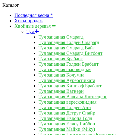
Каталог
Последняя весна *
Хиты продаж
Хвойные деревья
Туя
Туя западная Смарагд
Туя западная Голден Смарагд
Туя западная Смарагд Вайт
Туя западная Смарагд Витбонт
Туя западная Брабант
Туя западная Голден Брабант
Туя западная шаровидная
Туя западная Колумна
Туя западная Ауреоспиката
Туя западная Кинг оф Брабант
Туя западная Вагнери
Туя западная Вареана Лютесценс
Туя западная вересковидная
Туя западная Голден Анн
Туя западная Дегрут Спайр
Туя западная Европа Голд
Туя западная Еллоу Риббон
Туя западная Майки (Miky)
Туя западная Пирамидалис Компакта