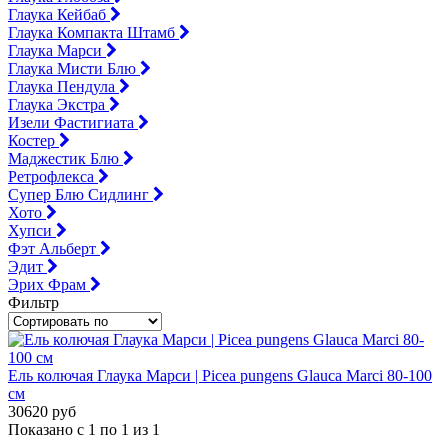
Глаука Кейбаб
Глаука Компакта Штамб
Глаука Марси
Глаука Мисти Блю
Глаука Пендула
Глаука Экстра
Изели Фастигиата
Костер
Маджестик Блю
Ретрофлекса
Супер Блю Сидлинг
Хото
Хупси
Фэт Альберт
Эдит
Эрих Фрам
Фильтр
Ель колючая Глаука Марси | Picea pungens Glauca Marci 80-100
см
30620 руб
Показано с 1 по 1 из 1