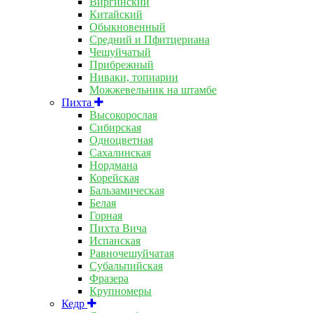
Виргинский
Китайский
Обыкновенный
Средний и Пфитцериана
Чешуйчатый
Прибрежный
Ниваки, топиарии
Можжевельник на штамбе
Пихта
Высокорослая
Сибирская
Одноцветная
Сахалинская
Нордмана
Корейская
Бальзамическая
Белая
Горная
Пихта Вича
Испанская
Равночешуйчатая
Субальпийская
Фразера
Крупномеры
Кедр