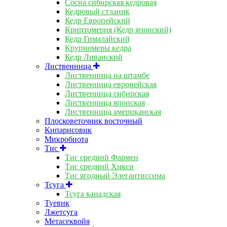
Сосна сибирская кедровая
Кедровый стланик
Кедр Европейский
Криптомерия (Кедр японский)
Кедр Гималайский
Крупномеры кедра
Кедр Ливанский
Лиственница
Лиственница на штамбе
Лиственница европейская
Лиственница сибирская
Лиственница японская
Лиственница американская
Плосковеточник восточный
Кипарисовик
Микробиота
Тис
Тис средний Фармен
Тис средний Хикси
Тис ягодный Элегантиссима
Тсуга
Тсуга канадская
Туевик
Лжетсуга
Метасеквойя