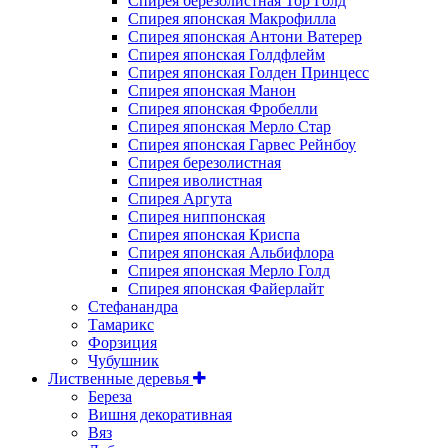
Спирея березолистная Тор Голд
Спирея японская Макрофилла
Спирея японская Антони Ватерер
Спирея японская Голдфлейм
Спирея японская Голден Принцесс
Спирея японская Манон
Спирея японская Фробелли
Спирея японская Мерло Стар
Спирея японская Гарвес Рейнбоу
Спирея березолистная
Спирея иволистная
Спирея Аргута
Спирея ниппонская
Спирея японская Криспа
Спирея японская Альбифлора
Спирея японская Мерло Голд
Спирея японская Файерлайт
Стефанандра
Тамарикс
Форзиция
Чубушник
Лиственные деревья
Береза
Вишня декоративная
Вяз