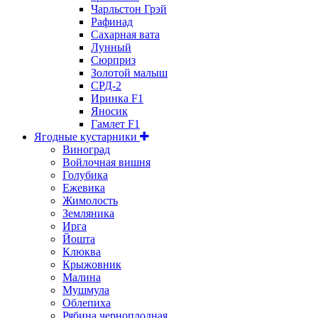
Чарльстон Грэй
Рафинад
Сахарная вата
Лунный
Сюрприз
Золотой малыш
СРД-2
Иринка F1
Яносик
Гамлет F1
Ягодные кустарники
Виноград
Войлочная вишня
Голубика
Ежевика
Жимолость
Земляника
Ирга
Йошта
Клюква
Крыжовник
Малина
Мушмула
Облепиха
Рябина черноплодная