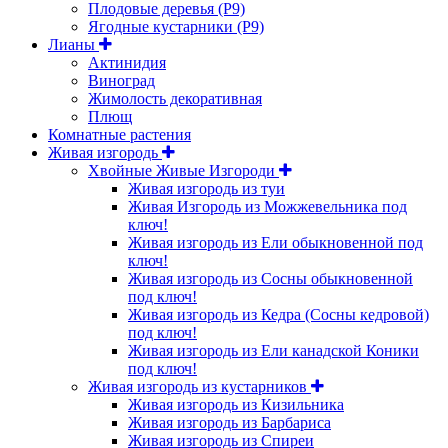
Плодовые деревья (Р9)
Ягодные кустарники (Р9)
Лианы
Актинидия
Виноград
Жимолость декоративная
Плющ
Комнатные растения
Живая изгородь
Хвойные Живые Изгороди
Живая изгородь из туи
Живая Изгородь из Можжевельника под
ключ!
Живая изгородь из Ели обыкновенной под
ключ!
Живая изгородь из Сосны обыкновенной
под ключ!
Живая изгородь из Кедра (Сосны кедровой)
под ключ!
Живая изгородь из Ели канадской Коники
под ключ!
Живая изгородь из кустарников
Живая изгородь из Кизильника
Живая изгородь из Барбариса
Живая изгородь из Спиреи