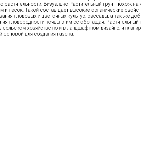
ю растительности. Визуально Растительный грунт похож на
м и песок. Такой состав дает высокие органические свойст
ания плодовых и цветочных культур, рассады, а так же доба
ия плодородности почвы этим ее обогащая. Растительный г
в сельском хозяйстве но и в ландшафтном дизайне, и плани
 основой для создания газона.