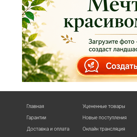
БЕЗ учёта скидки
!!!
Успейте приобрести
качественные
растения и украсить
свой сад! Всех ждём
в нашем питомнике!
ЧИТАТЬ ДАЛЕЕ
Главная
Уцененные товары
Гарантии
Новые поступления
АКЦИЯ ТУИ БРАБАНТ
Доставка и оплата
Онлайн трансляция
Опубликовано: 07.08.2025