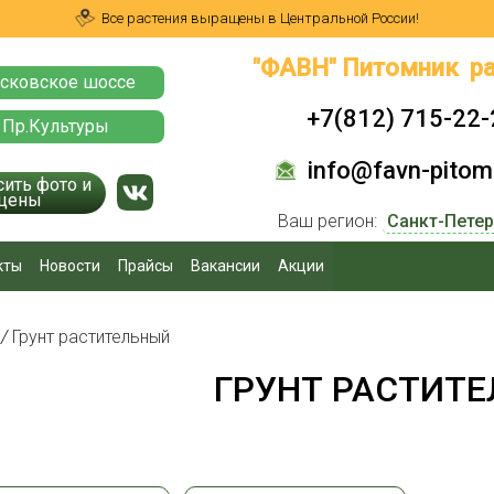
Все растения выращены в Центральной России!
"ФАВН" Питомник ра
сковское шоссе
+7(812) 715-22-
 Пр.Культуры
info@favn-pitomn
сить фото и
цены
Ваш регион:
кты
Новости
Прайсы
Вакансии
Акции
я
/
Грунт растительный
ГРУНТ РАСТИТ