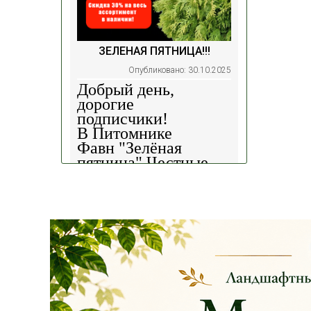
ЗЕЛЕНАЯ ПЯТНИЦА!!!
Опубликовано: 30.10.2025
Добрый день,
дорогие
подписчики!
В Питомнике
Фавн
"Зелёная
пятница".
Честные
скидки!
— 30%
на
весь ассортимент в
наличии на наших
площадках!
Сроки проведения
акции: с
29.10 2025 -
04.11.2025
!!! Цены
на сайте и на
площадке указаны