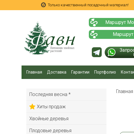
Только качественный посадочный материал!
Маршрут Мо
Маршрут
Запро
Главная
Доставка
Гарантии
Портфолио
Конта
Главна
Последняя весна *
Хиты продаж
Хвойные деревья
Плодовые деревья