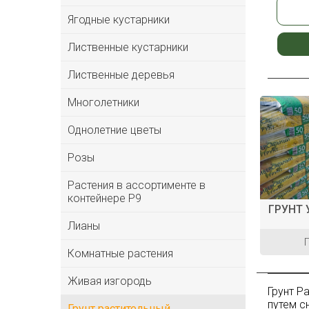
Ягодные кустарники
Лиственные кустарники
Лиственные деревья
Многолетники
Однолетние цветы
Розы
Растения в ассортименте в
контейнере P9
ГРУНТ
Лианы
Комнатные растения
Живая изгородь
Грунт Р
путем с
Грунт растительный