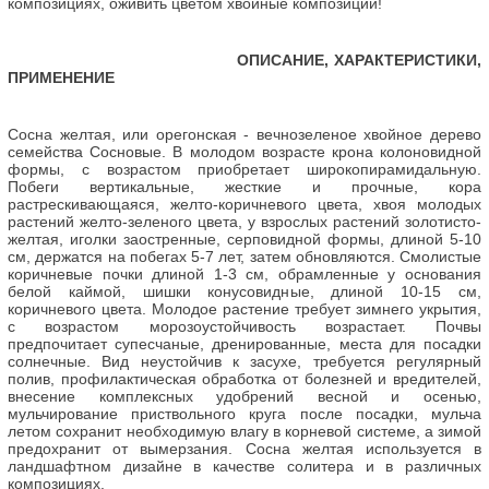
композициях, оживить цветом хвойные композиции!
ОПИСАНИЕ, ХАРАКТЕРИСТИКИ,
ПРИМЕНЕНИЕ
Сосна желтая, или орегонская - вечнозеленое хвойное дерево
семейства Сосновые. В молодом возрасте крона колоновидной
формы, с возрастом приобретает широкопирамидальную.
Побеги вертикальные, жесткие и прочные, кора
растрескивающаяся, желто-коричневого цвета, хвоя молодых
растений желто-зеленого цвета, у взрослых растений золотисто-
желтая, иголки заостренные, серповидной формы, длиной 5-10
см, держатся на побегах 5-7 лет, затем обновляются. Смолистые
коричневые почки длиной 1-3 см, обрамленные у основания
белой каймой, шишки конусовидные, длиной 10-15 см,
коричневого цвета. Молодое растение требует зимнего укрытия,
с возрастом морозоустойчивость возрастает. Почвы
предпочитает супесчаные, дренированные, места для посадки
солнечные. Вид неустойчив к засухе, требуется регулярный
полив, профилактическая обработка от болезней и вредителей,
внесение комплексных удобрений весной и осенью,
мульчирование приствольного круга после посадки, мульча
летом сохранит необходимую влагу в корневой системе, а зимой
предохранит от вымерзания. Сосна желтая используется в
ландшафтном дизайне в качестве солитера и в различных
композициях.