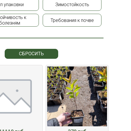
ип упаковки
Зимостойкость
тойчивость к
Требования к почве
болезням
СБРОСИТЬ