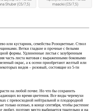
iana Shuber (С5/7,5)
maackii (С5/7,5)
ево или кустарник, семейства Розоцветные. Ствол
рещинками. Ветки гладкие и прочные с белыми
идной формы. Удлиненные листья с зазубренным
няя часть листа матовая с выраженными боковыми
зеленый окрас, а к осени приобретают желтый или
некоторых видов – розовый, состоящие из 5-ти
 расти на любой почве. Но что бы сохранить
падающих во время цветения. Все виды черемухи
тках с превосходной нейтральной и плодородной
 только осенью, в конце сентября, чтобы растение
не любит, поэтому место выбирается тщательно и на