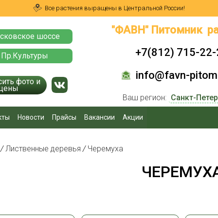
Все растения выращены в Центральной России!
"ФАВН" Питомник ра
сковское шоссе
+7(812) 715-22-
 Пр.Культуры
info@favn-pitomn
сить фото и
цены
Ваш регион:
кты
Новости
Прайсы
Вакансии
Акции
я
/
Лиственные деревья
/
Черемуха
ЧЕРЕМУХ