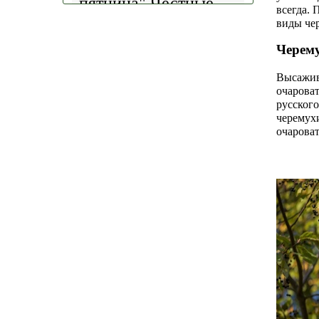
пятница".
Честные
всегда. 
скидки!
— 30%
на
виды че
весь ассортимент в
наличии на наших
Черему
площадках!
Высажива
Сроки проведения
очароват
русског
акции: с
29.10 2025 -
черемух
04.11.2025
!!! Цены
очарова
на сайте и на
площадке указаны
БЕЗ учёта скидки
!!!
Успейте приобрести
качественные
растения и украсить
свой сад! Всех ждём
в нашем питомнике!
ЧИТАТЬ ДАЛЕЕ