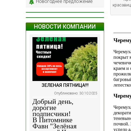
Новогоднее предложение
красавица
НОВОСТИ КОМПАНИИ
Черему
Черемуха
покрыт 
чечевич
краем и
прожилк
багровый
лепестк
ЗЕЛЕНАЯ ПЯТНИЦА!!!
Опубликовано: 30.10.2025
Черему
Добрый день,
дорогие
Черемуха
подписчики!
декорат
теневын
В Питомнике
почвой. 
Фавн
"Зелёная
успело а