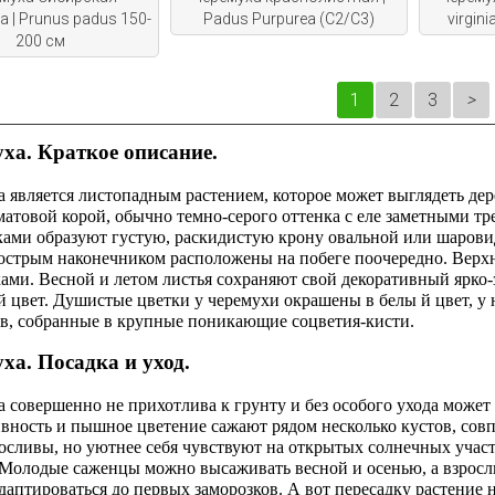
 | Prunus padus 150-
Padus Purpurea (С2/С3)
virgin
200 см
1
2
3
ха. Краткое описание.
 является листопадным растением, которое может выглядеть дер
матовой корой, обычно темно-серого оттенка с еле заметными т
ками образуют густую, раскидистую крону овальной или шаров
 острым наконечником расположены на побеге поочередно. Верх
ами. Весной и летом листья сохраняют свой декоративный ярко-
 цвет. Душистые цветки у черемухи окрашены в белы й цвет, у 
ов, собранные в крупные поникающие соцветия-кисти.
ха. Посадка и уход.
 совершенно не прихотлива к грунту и без особого ухода может
ивность и пышное цветение сажают рядом несколько кустов, сов
осливы, но уютнее себя чувствуют на открытых солнечных учас
Молодые саженцы можно высаживать весной и осенью, а взрослые
даптироваться до первых заморозков. А вот пересадку растение 