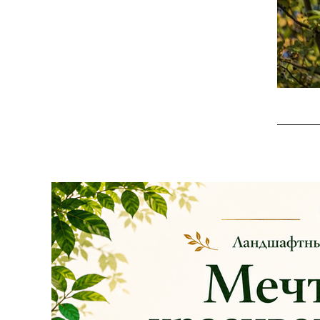
АКЦИЯ ТУИ БРАБАНТ
Опубликовано: 07.08.2025
Добрый день, дорогие
подписчики!
У нас началась
СУПЕР
АКЦИЯ!
Скидка 20%
на
все
туи западные
Брабант
в наличии на
нашей площадке!