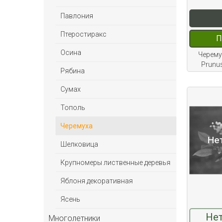
Павлония
Птеростиракс
П
Осина
Черему
Prunu
Рябина
Сумах
Тополь
Черемуха
Не
Шелковица
Крупномеры лиственные деревья
Яблоня декоративная
Ясень
Нет
Многолетники