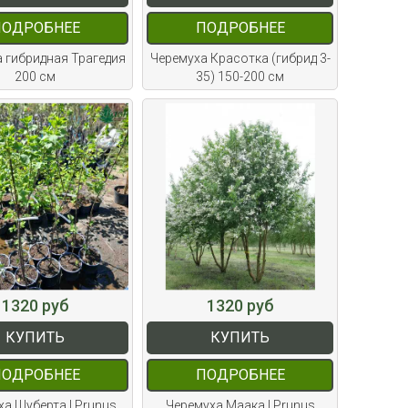
ПОДРОБНЕЕ
ПОДРОБНЕЕ
 гибридная Трагедия
Черемуха Красотка (гибрид 3-
200 см
35) 150-200 см
1320 руб
1320 руб
КУПИТЬ
КУПИТЬ
ПОДРОБНЕЕ
ПОДРОБНЕЕ
а Шуберта | Prunus
Черемуха Маака | Prunus