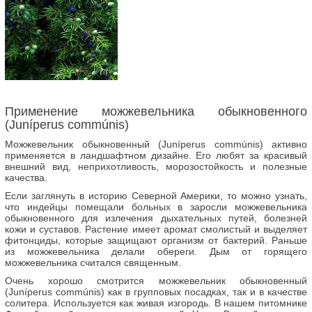
Применение можжевельника обыкновенного
(Juníperus commúnis)
Можжевельник обыкновенный (Juníperus commúnis) активно
применяется в ландшафтном дизайне. Его любят за красивый
внешний вид, неприхотливость, морозостойкость и полезные
качества.
Если заглянуть в историю Северной Америки, то можно узнать,
что индейцы помещали больных в заросли можжевельника
обыкновенного для излечения дыхательных путей, болезней
кожи и суставов. Растение имеет аромат смолистый и выделяет
фитонциды, которые защищают организм от бактерий. Раньше
из можжевельника делали обереги. Дым от горящего
можжевельника считался священным.
Очень хорошо смотрится можжевельник обыкновенный
(Juníperus commúnis) как в групповых посадках, так и в качестве
солитера. Используется как живая изгородь. В нашем питомнике