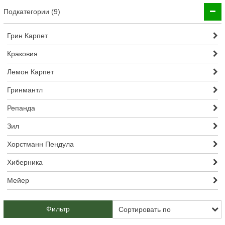
Подкатегории (9)
Грин Карпет
Краковия
Лемон Карпет
Гринмантл
Репанда
Зил
Хорстманн Пендула
Хиберника
Мейер
Фильтр