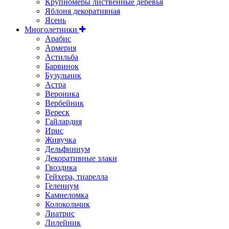
Крупномеры лиственные деревья
Яблоня декоративная
Ясень
Многолетники
Арабис
Армерия
Астильбa
Барвинок
Бузульник
Астра
Вероника
Вербейник
Вереск
Гайлардия
Ирис
Живучка
Дельфиниум
Декоративные злаки
Гвоздика
Гейхера, тиарелла
Гелениум
Камнеломка
Колокольчик
Лиатрис
Лилейник