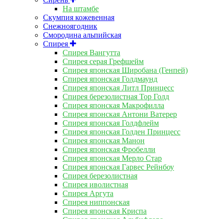
На штамбе
Скумпия кожевенная
Снежноягодник
Смородина альпийская
Спирея
Спирея Вангутта
Спирея серая Грефшейм
Спирея японская Широбана (Генпей)
Спирея японская Голдмаунд
Спирея японская Литл Принцесс
Спирея березолистная Тор Голд
Спирея японская Макрофилла
Спирея японская Антони Ватерер
Спирея японская Голдфлейм
Спирея японская Голден Принцесс
Спирея японская Манон
Спирея японская Фробелли
Спирея японская Мерло Стар
Спирея японская Гарвес Рейнбоу
Спирея березолистная
Спирея иволистная
Спирея Аргута
Спирея ниппонская
Спирея японская Криспа