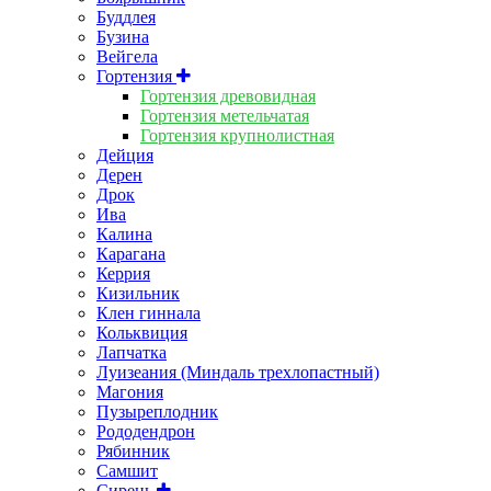
Буддлея
Бузина
Вейгела
Гортензия
Гортензия древовидная
Гортензия метельчатая
Гортензия крупнолистная
Дейция
Дерен
Дрок
Ива
Калина
Карагана
Керрия
Кизильник
Клен гиннала
Кольквиция
Лапчатка
Луизеания (Миндаль трехлопастный)
Магония
Пузыреплодник
Рододендрон
Рябинник
Самшит
Сирень