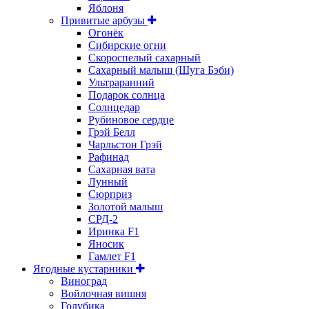
Яблоня
Привитые арбузы
Огонёк
Сибирские огни
Скороспелый сахарный
Сахарный малыш (Шуга Бэби)
Ультраранний
Подарок солнца
Солнцедар
Рубиновое сердце
Грэй Белл
Чарльстон Грэй
Рафинад
Сахарная вата
Лунный
Сюрприз
Золотой малыш
СРД-2
Иринка F1
Яносик
Гамлет F1
Ягодные кустарники
Виноград
Войлочная вишня
Голубика