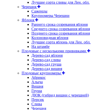
Лучшие сорта сливы для Лен. обл.
Черешня
Саженцы
Крупномеры Черешни
Яблоня
Раннего срока созревания яблоня
Среднего срока созревания яблоня
Позднего срока созревания яблоня
Колоновидная яблоня
Лучшие сорта яблонь для Лен. обл.
На штамбе
Плодовые с несколькими прививками
Дерево-сад яблоня
Дерево-сад слива
Дерево-сад груша
Дерево-сад вишня
Плодовые крупномеры
Абрикос
Алыча
Вишня
Груша
ДЮК (гибрид вишни с черешней)
Персик
Слива
Черешня