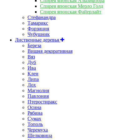
Спирея японская Альбифлора
Спирея японская Мерло Голд
Спирея японская Файерлайт
Стефанандра
Тамарикс
Форзиция
Чубушник
Лиственные деревья
Береза
Вишня декоративная
Вяз
Дуб
Ива
Клен
Липа
Лох
Магнолия
Павлония
Птеростиракс
Осина
Рябина
Сумах
Тополь
Черемуха
Шелковица