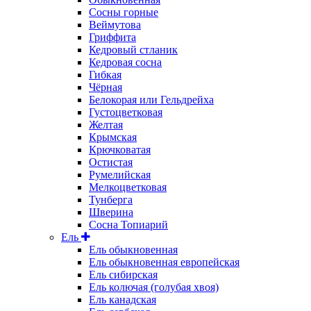
Сосны горные
Веймутова
Гриффита
Кедровый стланик
Кедровая сосна
Гибкая
Чёрная
Белокорая или Гельдрейха
Густоцветковая
Желтая
Крымская
Крючковатая
Остистая
Румелийская
Мелкоцветковая
Тунберга
Шверина
Сосна Топиарий
Ель
Ель обыкновенная
Ель обыкновенная европейская
Ель сибирская
Ель колючая (голубая хвоя)
Ель канадская