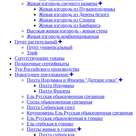
Живая изгородь среднего размера
Живая изгородь из Пузыреплодника
Живая изгородь из Дерена белого
Живая изгородь из Спиреи
Живая изгородь из Барбариса
Высокая живая изгородь - живая стена
Живая изгородь комбинированная
Грунт растительный
Грунт универсальный
Торф
Сопутствующие товары
Подарочные сертификаты
Туи Российского производства
Новогоднее предложение
Пихта Нордмана и Фразера "Датские елки"
Пихта Нордмана
Пихта Фразера
Ель Русская обыкновенная срезанная
Сосна обыкновенная срезанная
Пихта Сибирская спил
Крупномеры Ель Русская обыкновенная срезанная
Ель Русская обыкновенная в горшке
Ель сербская в горшке
Пихты живые в горшке
Пихта сибирская