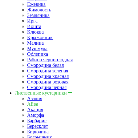
Ежевика
Жимолость
Земляника
Ирга
Йошта
Клюква
Крыжовник
Малина
Мушмула
Облепиха
Рябина черноплодная
Смородина белая
Смородина зеленая
Смородина красная
Смородина розовая
Смородина черная
Лиственные кустарники
Азалия
Айва
Акация
Аморфа
Барбарис
Бересклет
Бирючина
Боярышник