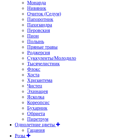
Монарда
Нивяник
Очиток (Седум)
Папоротник
Пахизандра
Перовския
Пион
Полынь
Пряные травы
Роджерсия
Суккуленты/Молодило
Тысячелистник
Флокс
Хоста
Хризантема
Чистец
Эхинацея
Ясколка
Кореопсис
Бухарник
Обриета
Пиретрум
Однолетние цветы
Гацания
Розы