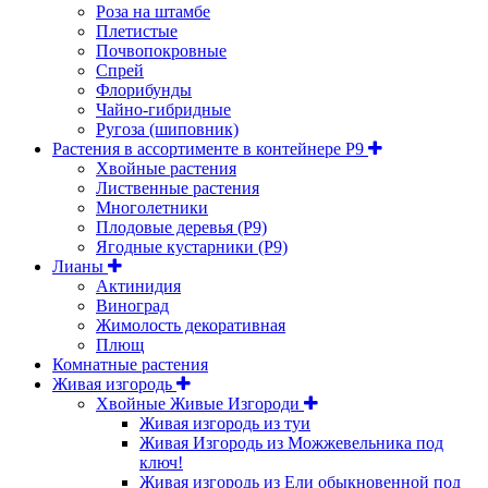
Роза на штамбе
Плетистые
Почвопокровные
Спрей
Флорибунды
Чайно-гибридные
Ругоза (шиповник)
Растения в ассортименте в контейнере P9
Хвойные растения
Лиственные растения
Многолетники
Плодовые деревья (Р9)
Ягодные кустарники (Р9)
Лианы
Актинидия
Виноград
Жимолость декоративная
Плющ
Комнатные растения
Живая изгородь
Хвойные Живые Изгороди
Живая изгородь из туи
Живая Изгородь из Можжевельника под
ключ!
Живая изгородь из Ели обыкновенной под