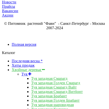
Новости
Прайсы
Вакансии
Акции
© Питомник растений "Фавн" - Санкт-Петербург - Москва
2007-2024
Полная версия
Каталог
Последняя весна *
Хиты продаж
Хвойные деревья
Туя
Туя западная Смарагд
Туя западная Голден Смарагд
Туя западная Смарагд Вайт
Туя западная Смарагд Витбонт
Туя западная Брабант
Туя западная Голден Брабант
Туя западная шаровидная