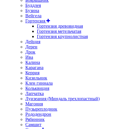
Боярышник
Буддлея
Бузина
Вейгела
Гортензия
Гортензия древовидная
Гортензия метельчатая
Гортензия крупнолистная
Дейция
Дерен
Дрок
Ива
Калина
Карагана
Керрия
Кизильник
Клен гиннала
Кольквиция
Лапчатка
Луизеания (Миндаль трехлопастный)
Магония
Пузыреплодник
Рододендрон
Рябинник
Самшит