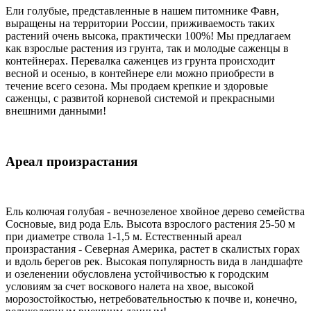
Ели голубые, представленные в нашем питомнике Фавн,
выращены на территории России, приживаемость таких
растений очень высока, практически 100%! Мы предлагаем
как взрослые растения из грунта, так и молодые саженцы в
контейнерах. Перевалка саженцев из грунта происходит
весной и осенью, в контейнере ели можно приобрести в
течение всего сезона. Мы продаем крепкие и здоровые
саженцы, с развитой корневой системой и прекрасными
внешними данными!
Ареал произрастания
Ель колючая голубая - вечнозеленое хвойное дерево семейства
Сосновые, вид рода Ель. Высота взрослого растения 25-50 м
при диаметре ствола 1-1,5 м. Естественный ареал
произрастания - Северная Америка, растет в скалистых горах
и вдоль берегов рек. Высокая популярность вида в ландшафте
и озеленении обусловлена устойчивостью к городским
условиям за счет воскового налета на хвое, высокой
морозостойкостью, нетребовательностью к почве и, конечно,