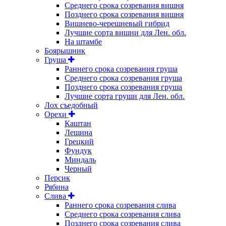
Среднего срока созревания вишня
Позднего срока созревания вишня
Вишнево-черешневый гибрид
Лучшие сорта вишни для Лен. обл.
На штамбе
Боярышник
Груша
Раннего срока созревания груша
Среднего срока созревания груша
Позднего срока созревания груша
Лучшие сорта груши для Лен. обл.
Лох съедобный
Орехи
Каштан
Лещина
Грецкий
Фундук
Миндаль
Черный
Персик
Рябина
Слива
Раннего срока созревания слива
Среднего срока созревания слива
Позднего срока созревания слива