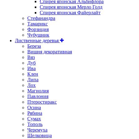
Спирея японская Альбифлора
Спирея японская Мерло Голд
Спирея японская Файерлайт
Стефанандра
Тамарикс
Форзиция
Чубушник
Лиственные деревья
Береза
Вишня декоративная
Вяз
Дуб
Ива
Клен
Липа
Лох
Магнолия
Павлония
Птеростиракс
Осина
Рябина
Сумах
Тополь
Черемуха
Шелковица