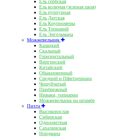
Ель сербская
Ель колючая (зеленая хвоя)
Ель пурпурная
Ель Датская
Ель Крупномеры
Ель Топиарий
Ель Энгельмана
Можжевельник
Казацкий
Скальный
Горизонтальный
Виргинский
Китайский
Обыкновенный
Средний и Пфитцериана
Чешуйчатый
Прибрежный
Ниваки, топиарии
Можжевельник на штамбе
Пихта
Высокорослая
Сибирская
Одноцветная
Сахалинская
Нордмана