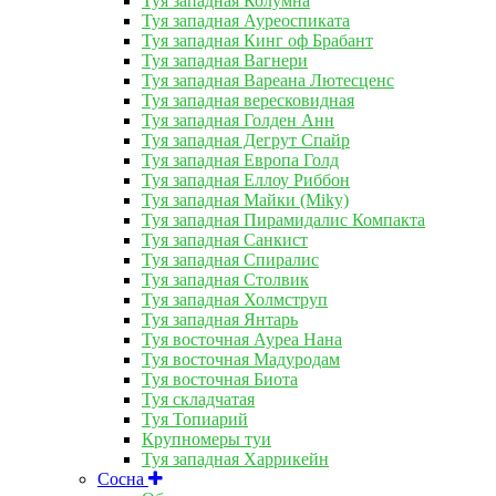
Туя западная Колумна
Туя западная Ауреоспиката
Туя западная Кинг оф Брабант
Туя западная Вагнери
Туя западная Вареана Лютесценс
Туя западная вересковидная
Туя западная Голден Анн
Туя западная Дегрут Спайр
Туя западная Европа Голд
Туя западная Еллоу Риббон
Туя западная Майки (Miky)
Туя западная Пирамидалис Компакта
Туя западная Санкист
Туя западная Спиралис
Туя западная Столвик
Туя западная Холмструп
Туя западная Янтарь
Туя восточная Ауреа Нана
Туя восточная Мадуродам
Туя восточная Биота
Туя складчатая
Туя Топиарий
Крупномеры туи
Туя западная Харрикейн
Сосна