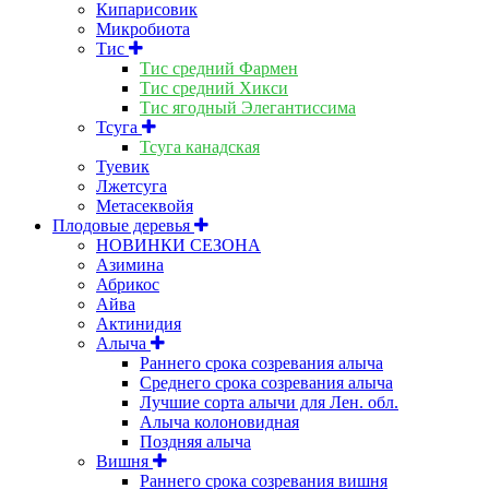
Кипарисовик
Микробиота
Тис
Тис средний Фармен
Тис средний Хикси
Тис ягодный Элегантиссима
Тсуга
Тсуга канадская
Туевик
Лжетсуга
Метасеквойя
Плодовые деревья
НОВИНКИ СЕЗОНА
Азимина
Абрикос
Айва
Актинидия
Алыча
Раннего срока созревания алыча
Среднего срока созревания алыча
Лучшие сорта алычи для Лен. обл.
Алыча колоновидная
Поздняя алыча
Вишня
Раннего срока созревания вишня