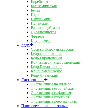
Корейская
Бальзамическая
Белая
Горная
Пихта Вича
Испанская
Равночешуйчатая
Субальпийская
Фразера
Крупномеры
Кедр
Сосна сибирская кедровая
Кедровый стланик
Кедр Европейский
Криптомерия (Кедр японский)
Кедр Гималайский
Крупномеры кедра
Кедр Ливанский
Лиственница
Лиственница на штамбе
Лиственница европейская
Лиственница сибирская
Лиственница японская
Лиственница американская
Плосковеточник восточный