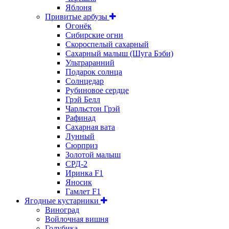
Яблоня
Привитые арбузы
Огонёк
Сибирские огни
Скороспелый сахарный
Сахарный малыш (Шуга Бэби)
Ультраранний
Подарок солнца
Солнцедар
Рубиновое сердце
Грэй Белл
Чарльстон Грэй
Рафинад
Сахарная вата
Лунный
Сюрприз
Золотой малыш
СРД-2
Иринка F1
Яносик
Гамлет F1
Ягодные кустарники
Виноград
Войлочная вишня
Голубика