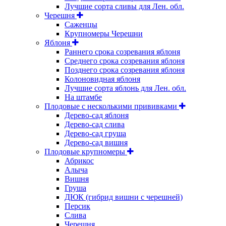
Лучшие сорта сливы для Лен. обл.
Черешня
Саженцы
Крупномеры Черешни
Яблоня
Раннего срока созревания яблоня
Среднего срока созревания яблоня
Позднего срока созревания яблоня
Колоновидная яблоня
Лучшие сорта яблонь для Лен. обл.
На штамбе
Плодовые с несколькими прививками
Дерево-сад яблоня
Дерево-сад слива
Дерево-сад груша
Дерево-сад вишня
Плодовые крупномеры
Абрикос
Алыча
Вишня
Груша
ДЮК (гибрид вишни с черешней)
Персик
Слива
Черешня