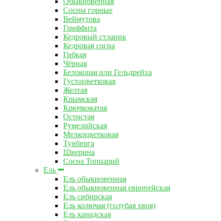
Обыкновенная
Сосны горные
Веймутова
Гриффита
Кедровый стланик
Кедровая сосна
Гибкая
Чёрная
Белокорая или Гельдрейха
Густоцветковая
Желтая
Крымская
Крючковатая
Остистая
Румелийская
Мелкоцветковая
Тунберга
Шверина
Сосна Топиарий
Ель
Ель обыкновенная
Ель обыкновенная европейская
Ель сибирская
Ель колючая (голубая хвоя)
Ель канадская