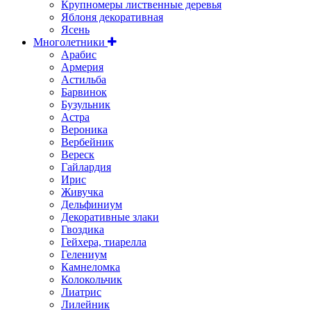
Крупномеры лиственные деревья
Яблоня декоративная
Ясень
Многолетники
Арабис
Армерия
Астильбa
Барвинок
Бузульник
Астра
Вероника
Вербейник
Вереск
Гайлардия
Ирис
Живучка
Дельфиниум
Декоративные злаки
Гвоздика
Гейхера, тиарелла
Гелениум
Камнеломка
Колокольчик
Лиатрис
Лилейник