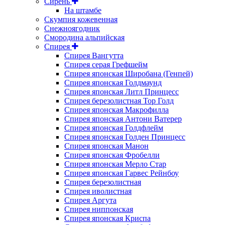
Сирень
На штамбе
Скумпия кожевенная
Снежноягодник
Смородина альпийская
Спирея
Спирея Вангутта
Спирея серая Грефшейм
Спирея японская Широбана (Генпей)
Спирея японская Голдмаунд
Спирея японская Литл Принцесс
Спирея березолистная Тор Голд
Спирея японская Макрофилла
Спирея японская Антони Ватерер
Спирея японская Голдфлейм
Спирея японская Голден Принцесс
Спирея японская Манон
Спирея японская Фробелли
Спирея японская Мерло Стар
Спирея японская Гарвес Рейнбоу
Спирея березолистная
Спирея иволистная
Спирея Аргута
Спирея ниппонская
Спирея японская Криспа