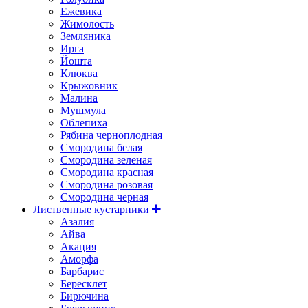
Ежевика
Жимолость
Земляника
Ирга
Йошта
Клюква
Крыжовник
Малина
Мушмула
Облепиха
Рябина черноплодная
Смородина белая
Смородина зеленая
Смородина красная
Смородина розовая
Смородина черная
Лиственные кустарники
Азалия
Айва
Акация
Аморфа
Барбарис
Бересклет
Бирючина