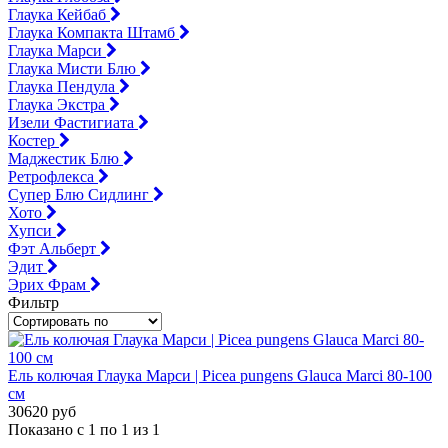
Глаука Кейбаб
Глаука Компакта Штамб
Глаука Марси
Глаука Мисти Блю
Глаука Пендула
Глаука Экстра
Изели Фастигиата
Костер
Маджестик Блю
Ретрофлекса
Супер Блю Сидлинг
Хото
Хупси
Фэт Альберт
Эдит
Эрих Фрам
Фильтр
Ель колючая Глаука Марси | Picea pungens Glauca Marci 80-100
см
30620 руб
Показано с 1 по 1 из 1