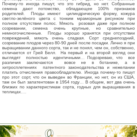
Почему-то иногда пишут, что это гибрид, но нет. Собранные
семена дают потомство, обладающее 100% признаков
родителей. Плоды имеют цилиндрическую форму, кожура
светло-зелёного цвета с тонким мраморным рисунком при
полном отсутствии полос. Мякоть розовая даже при полном
созревании, семена очень крупные, но сравнительно
немногочисленные. Плоды хорошо хранятся при отсутствии
повреждений, мякоть очень сладкая. Сорт среднепоздний,
созревание плодов через 80-90 дней после посадки. Лично я при
выращивании данного сорта, так и не понял, чем он, собственно,
отличается от Грей Белл. На первый и на второй взгляд они
выглядят полностью идентичными… Подозреваю, что все
различия заключаются вовсе не в ботанике, а в
хитросплетениях патентного законодательства и нежелании
платить отчисления правообладателю. Иногда почему-то пишут
про этот сорт, что он выведен во Франции, но нет, он из США,
там он был запатентован в 1954 году… В общем, вот два очень
близких по характеристикам сорта, годных для выращивания в
теплицах….