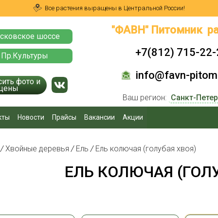
Все растения выращены в Центральной России!
"ФАВН" Питомник ра
сковское шоссе
+7(812) 715-22-
 Пр.Культуры
info@favn-pitomn
сить фото и
цены
Ваш регион:
кты
Новости
Прайсы
Вакансии
Акции
я
/
Хвойные деревья
/
Ель
/
Ель колючая (голубая хвоя)
ЕЛЬ КОЛЮЧАЯ (ГОЛ