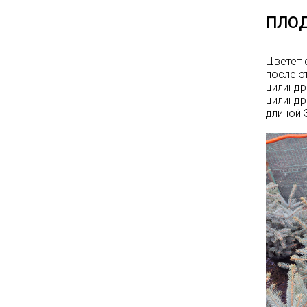
на сайте и на
площадке указаны
ПЛО
БЕЗ учёта скидки
!!!
Успейте приобрести
Цветет 
после э
качественные
цилиндр
растения и украсить
цилиндр
свой сад! Всех ждём
длиной 
в нашем питомнике!
ЧИТАТЬ ДАЛЕЕ
АКЦИЯ ТУИ БРАБАНТ