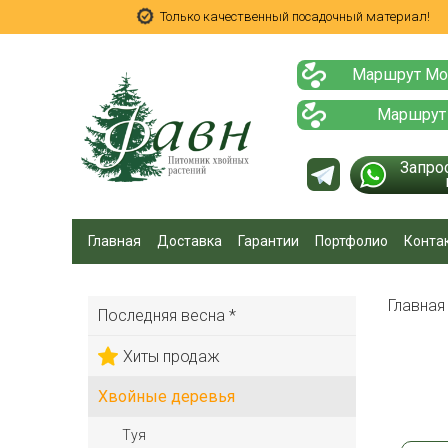
Только качественный посадочный материал!
Маршрут Мо
Маршрут
Запро
Главная
Доставка
Гарантии
Портфолио
Конта
Главна
Последняя весна *
Хиты продаж
Хвойные деревья
Туя