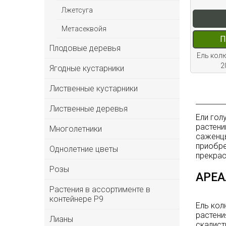
Лжетсуга
Метасеквойя
П
Плодовые деревья
Ель колю
2
Ягодные кустарники
Лиственные кустарники
Лиственные деревья
Ели гол
растени
Многолетники
саженцы
приобре
Однолетние цветы
прекрас
Розы
АРЕА
Растения в ассортименте в
контейнере P9
Ель кол
растени
Лианы
скалист