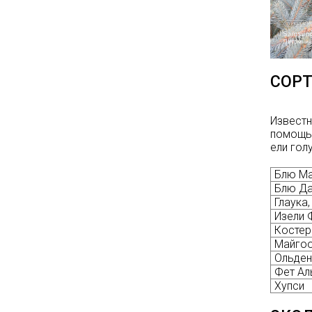
Опубликовано: 07.08.2025
Добрый день, дорогие
подписчики!
У нас началась
СУПЕР
АКЦИЯ!
СОРТ
Скидка 20%
на
все
туи западные
Брабант
в наличии на
Известн
нашей площадке!
помощью
ели гол
Блю Ма
Блю Д
Глаука,
Изели 
Костер
Майго
Ольден
Фет Ал
Хупси