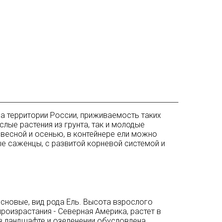
а территории России, приживаемость таких
лые растения из грунта, так и молодые
 весной и осенью, в контейнере ели можно
ые саженцы, с развитой корневой системой и
сновые, вид рода Ель. Высота взрослого
произрастания - Северная Америка, растет в
 в ландшафте и озеленении обусловлена