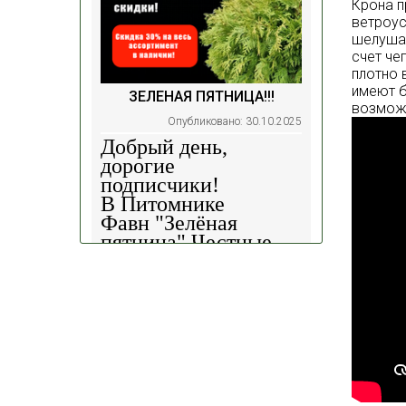
Крона п
ветроус
шелушащ
счет че
плотно 
имеют б
ЗЕЛЕНАЯ ПЯТНИЦА!!!
возможн
Опубликовано: 30.10.2025
Добрый день,
дорогие
подписчики!
В Питомнике
Фавн
"Зелёная
пятница".
Честные
скидки!
— 30%
на
весь ассортимент в
наличии на наших
площадках!
Сроки проведения
акции: с
29.10 2025 -
04.11.2025
!!! Цены