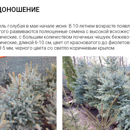
ДОНОШЕНИЕ
ель голубая в мае-начале июня. В 10-летнем возрасте появл
того развиваются полноценные семена с высокой всхожест
ические, с большим количеством почечных чешуек бежево
ические, длиной 6-10 см, цвет от красноватого до фиолето
3-5 мм, черного цвета со светло-коричневым крылом.