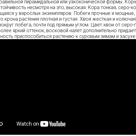
равильной пирамидальной или узкоконической формы. Корн
тойчивость несмотря на это, высокая. Кора тонкая, серо-к
аяся у взрослых экземпляров. Побеги прочные и мощные,
го крона растения плотная и густая. Хвоя жесткая и колюча
вокруг побега, почти под прямым углом. Цвет хвои от серо
олее яркий оттенок, восковой налет дополнительно придает
ость приспособиться растению к суровым зимам и засухе 