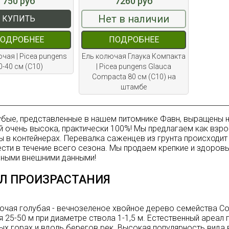
750 руб
7260 руб
Нет в наличии
КУПИТЬ
ОДРОБНЕЕ
ПОДРОБНЕЕ
чая | Picea pungens
Ель колючая Глаука Компакта
0-40 см (С10)
| Picea pungens Glauca
Compacta 80 см (С10) на
штамбе
убые, представленные в нашем питомнике Фавн, выращены н
й очень высока, практически 100%! Мы предлагаем как взрос
 в контейнерах. Перевалка саженцев из грунта происходит
сти в течение всего сезона. Мы продаем крепкие и здоров
ными внешними данными!
Л ПРОИЗРАСТАНИЯ
ючая голубая - вечнозеленое хвойное дерево семейства Со
я 25-50 м при диаметре ствола 1-1,5 м. Естественный ареал 
ых горах и вдоль берегов рек. Высокая популярность вида