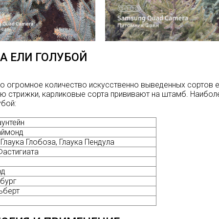
А ЕЛИ ГОЛУБОЙ
о огромное количество искусственно выведенных сортов е
 стрижки, карликовые сорта прививают на штамб. Наибол
убой:
унтейн
аймонд
 Глаука Глобоза, Глаука Пендула
Фастигиата
од
бург
ьберт