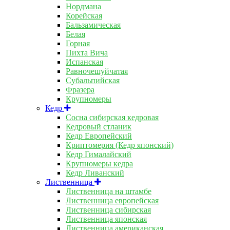
Нордмана
Корейская
Бальзамическая
Белая
Горная
Пихта Вича
Испанская
Равночешуйчатая
Субальпийская
Фразера
Крупномеры
Кедр
Сосна сибирская кедровая
Кедровый стланик
Кедр Европейский
Криптомерия (Кедр японский)
Кедр Гималайский
Крупномеры кедра
Кедр Ливанский
Лиственница
Лиственница на штамбе
Лиственница европейская
Лиственница сибирская
Лиственница японская
Лиственница американская