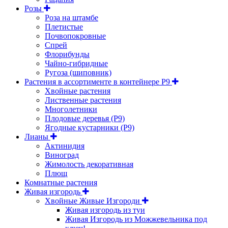
Розы
Роза на штамбе
Плетистые
Почвопокровные
Спрей
Флорибунды
Чайно-гибридные
Ругоза (шиповник)
Растения в ассортименте в контейнере P9
Хвойные растения
Лиственные растения
Многолетники
Плодовые деревья (Р9)
Ягодные кустарники (Р9)
Лианы
Актинидия
Виноград
Жимолость декоративная
Плющ
Комнатные растения
Живая изгородь
Хвойные Живые Изгороди
Живая изгородь из туи
Живая Изгородь из Можжевельника под