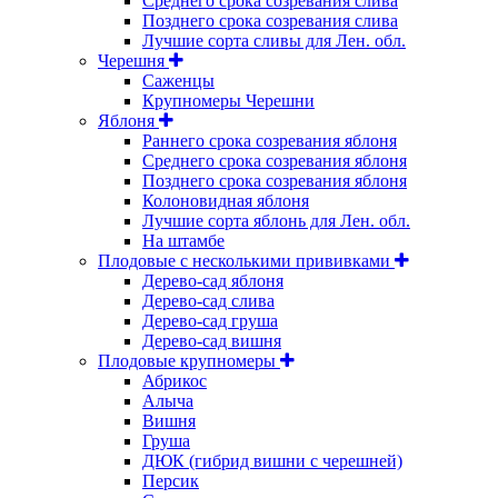
Среднего срока созревания слива
Позднего срока созревания слива
Лучшие сорта сливы для Лен. обл.
Черешня
Саженцы
Крупномеры Черешни
Яблоня
Раннего срока созревания яблоня
Среднего срока созревания яблоня
Позднего срока созревания яблоня
Колоновидная яблоня
Лучшие сорта яблонь для Лен. обл.
На штамбе
Плодовые с несколькими прививками
Дерево-сад яблоня
Дерево-сад слива
Дерево-сад груша
Дерево-сад вишня
Плодовые крупномеры
Абрикос
Алыча
Вишня
Груша
ДЮК (гибрид вишни с черешней)
Персик