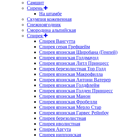
Самшит
Сирень
На штамбе
Скумпия кожевенная
Снежноягодник
Смородина альпийская
Спирея
Спирея Вангутта
Спирея серая Грефшейм
Спирея японская Широбана (Генпей)
Спирея японская Голдмаунд
Спирея японская Литл Принцесс
Спирея березолистная Тор Голд
Спирея японская Макрофилла
Спирея японская Антони Ватерер
Спирея японская Голдфлейм
Спирея японская Голден Принцесс
Спирея японская Манон
Спирея японская Фробелли
Спирея японская Мерло Стар
Спирея японская Гарвес Рейнбоу
Спирея березолистная
Спирея иволистная
Спирея Аргута
Спирея ниппонская