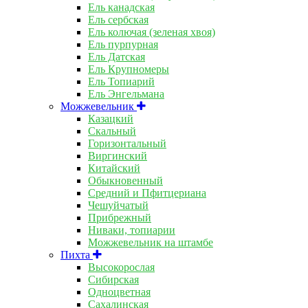
Ель канадская
Ель сербская
Ель колючая (зеленая хвоя)
Ель пурпурная
Ель Датская
Ель Крупномеры
Ель Топиарий
Ель Энгельмана
Можжевельник
Казацкий
Скальный
Горизонтальный
Виргинский
Китайский
Обыкновенный
Средний и Пфитцериана
Чешуйчатый
Прибрежный
Ниваки, топиарии
Можжевельник на штамбе
Пихта
Высокорослая
Сибирская
Одноцветная
Сахалинская