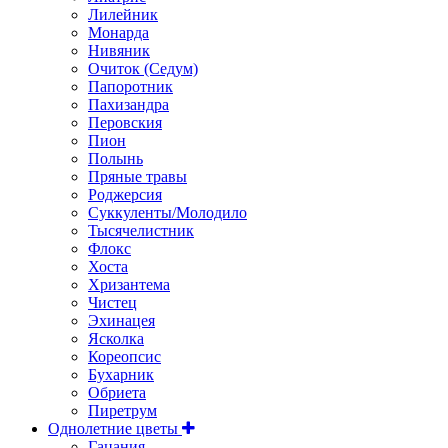
Лилейник
Монарда
Нивяник
Очиток (Седум)
Папоротник
Пахизандра
Перовския
Пион
Полынь
Пряные травы
Роджерсия
Суккуленты/Молодило
Тысячелистник
Флокс
Хоста
Хризантема
Чистец
Эхинацея
Ясколка
Кореопсис
Бухарник
Обриета
Пиретрум
Однолетние цветы
Гацания