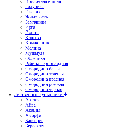
Войлочная вишня
Голубика
Ежевика
Жимолость
Земляника
Ирга
Йошта
Клюква
Крыжовник
Малина
Мушмула
Облепиха
Рябина черноплодная
Смородина белая
Смородина зеленая
Смородина красная
Смородина розовая
Смородина черная
Лиственные кустарники
Азалия
Айва
Акация
Аморфа
Барбарис
Бересклет