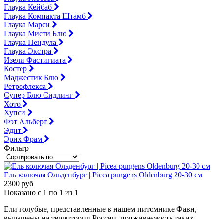
Глаука Кейбаб
Глаука Компакта Штамб
Глаука Марси
Глаука Мисти Блю
Глаука Пендула
Глаука Экстра
Изели Фастигиата
Костер
Маджестик Блю
Ретрофлекса
Супер Блю Сидлинг
Хото
Хупси
Фэт Альберт
Эдит
Эрих Фрам
Фильтр
Ель колючая Ольденбург | Picea pungens Oldenburg 20-30 см
2300 руб
Показано с 1 по 1 из 1
Ели голубые, представленные в нашем питомнике Фавн,
выращены на территории России, приживаемость таких