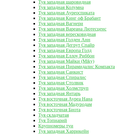
Туя западная шаровидная
Туя западная Колумна
Туя западная Ауреоспиката
Туя западная Кинг оф Брабант
Туя западная Вагнери
Туя западная Вареана Лютесценс
Туя западная вересковидная
Туя западная Голден Анн
Туя западная Дегрут Спайр
Туя западная Европа Голд
Туя западная Еллоу Риббон
Туя западная Майки (Miky)
Туя западная Пирамидалис Компакта
Туя западная Санкист
Туя западная Спиралис
Туя западная Столвик
Туя западная Холмструп
Туя западная Янтарь
Туя восточная Ауреа Нана
Туя восточная Мадуродам
Туя восточная Биота
Туя складчатая
Туя Топиарий
Крупномеры туи
Туя западная Харрикейн