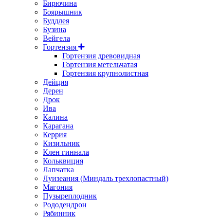
Бирючина
Боярышник
Буддлея
Бузина
Вейгела
Гортензия
Гортензия древовидная
Гортензия метельчатая
Гортензия крупнолистная
Дейция
Дерен
Дрок
Ива
Калина
Карагана
Керрия
Кизильник
Клен гиннала
Кольквиция
Лапчатка
Луизеания (Миндаль трехлопастный)
Магония
Пузыреплодник
Рододендрон
Рябинник