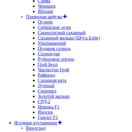
Слива
Черешня
Яблоня
Привитые арбузы
Огонёк
Сибирские огни
Скороспелый сахарный
Сахарный малыш (Шуга Бэби)
Ультраранний
Подарок солнца
Солнцедар
Рубиновое сердце
Грэй Белл
Чарльстон Грэй
Рафинад
Сахарная вата
Лунный
Сюрприз
Золотой малыш
СРД-2
Иринка F1
Яносик
Гамлет F1
Ягодные кустарники
Виноград