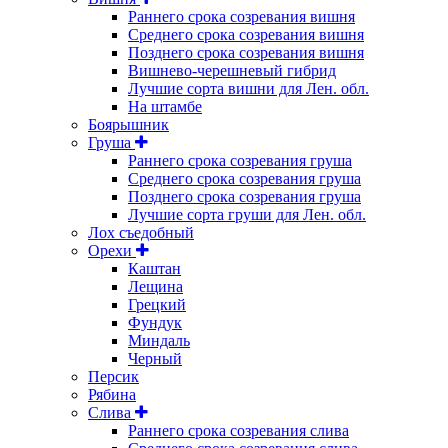
Раннего срока созревания вишня
Среднего срока созревания вишня
Позднего срока созревания вишня
Вишнево-черешневый гибрид
Лучшие сорта вишни для Лен. обл.
На штамбе
Боярышник
Груша
Раннего срока созревания груша
Среднего срока созревания груша
Позднего срока созревания груша
Лучшие сорта груши для Лен. обл.
Лох съедобный
Орехи
Каштан
Лещина
Грецкий
Фундук
Миндаль
Черный
Персик
Рябина
Слива
Раннего срока созревания слива