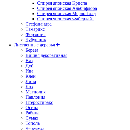
Спирея японская Криспа
Спирея японская Альбифлора
Спирея японская Мерло Голд
Спирея японская Файерлайт
Стефанандра
Тамарикс
Форзиция
Чубушник
Лиственные деревья
Береза
Вишня декоративная
Вяз
Дуб
Ива
Клен
Липа
Лох
Магнолия
Павлония
Птеростиракс
Осина
Рябина
Сумах
Тополь
Черемуха