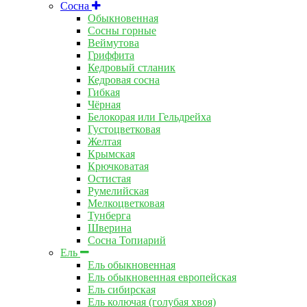
Сосна
Обыкновенная
Сосны горные
Веймутова
Гриффита
Кедровый стланик
Кедровая сосна
Гибкая
Чёрная
Белокорая или Гельдрейха
Густоцветковая
Желтая
Крымская
Крючковатая
Остистая
Румелийская
Мелкоцветковая
Тунберга
Шверина
Сосна Топиарий
Ель
Ель обыкновенная
Ель обыкновенная европейская
Ель сибирская
Ель колючая (голубая хвоя)