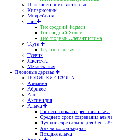
Плосковеточник восточный
Кипарисовик
Микробиота
Тис
Тис средний Фармен
Тис средний Хикси
Тис ягодный Элегантиссима
Тсуга
Тсуга канадская
Туевик
Лжетсуга
Метасеквойя
Плодовые деревья
НОВИНКИ СЕЗОНА
Азимина
Абрикос
Айва
Актинидия
Алыча
Раннего срока созревания алыча
Среднего срока созревания алыча
Лучшие сорта алычи для Лен. обл.
Алыча колоновидная
Поздняя алыча
Вишня