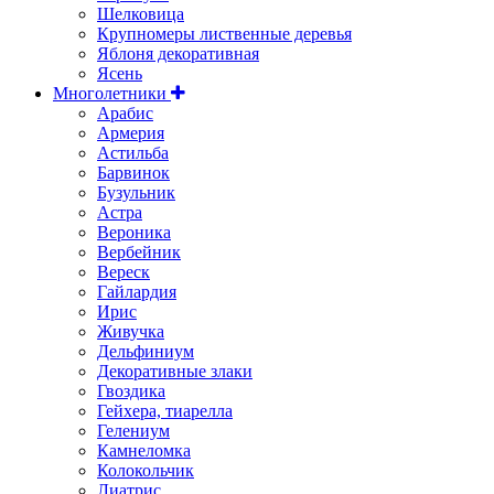
Шелковица
Крупномеры лиственные деревья
Яблоня декоративная
Ясень
Многолетники
Арабис
Армерия
Астильбa
Барвинок
Бузульник
Астра
Вероника
Вербейник
Вереск
Гайлардия
Ирис
Живучка
Дельфиниум
Декоративные злаки
Гвоздика
Гейхера, тиарелла
Гелениум
Камнеломка
Колокольчик
Лиатрис