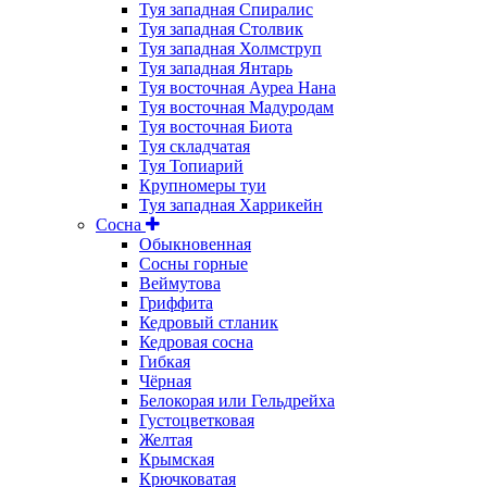
Туя западная Спиралис
Туя западная Столвик
Туя западная Холмструп
Туя западная Янтарь
Туя восточная Ауреа Нана
Туя восточная Мадуродам
Туя восточная Биота
Туя складчатая
Туя Топиарий
Крупномеры туи
Туя западная Харрикейн
Сосна
Обыкновенная
Сосны горные
Веймутова
Гриффита
Кедровый стланик
Кедровая сосна
Гибкая
Чёрная
Белокорая или Гельдрейха
Густоцветковая
Желтая
Крымская
Крючковатая