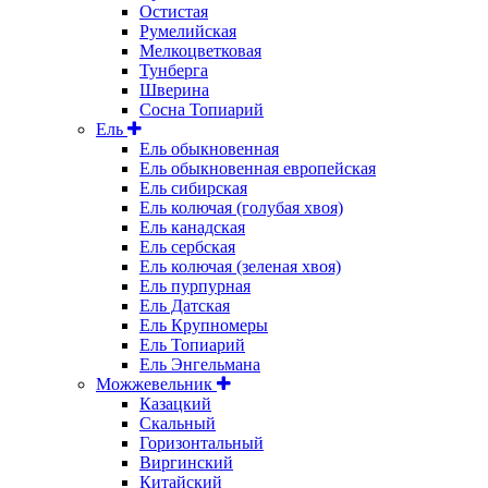
Остистая
Румелийская
Мелкоцветковая
Тунберга
Шверина
Сосна Топиарий
Ель
Ель обыкновенная
Ель обыкновенная европейская
Ель сибирская
Ель колючая (голубая хвоя)
Ель канадская
Ель сербская
Ель колючая (зеленая хвоя)
Ель пурпурная
Ель Датская
Ель Крупномеры
Ель Топиарий
Ель Энгельмана
Можжевельник
Казацкий
Скальный
Горизонтальный
Виргинский
Китайский