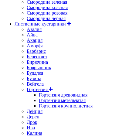
Смородина зеленая
Смородина красная
Смородина розовая
Смородина черная
Лиственные кустарники
Азалия
Айва
Акация
Аморфа
Барбарис
Бересклет
Бирючина
Боярышник
Буддлея
Бузина
Вейгела
Гортензия
Гортензия древовидная
Гортензия метельчатая
Гортензия крупнолистная
Дейция
Дерен
Дрок
Ива
Калина