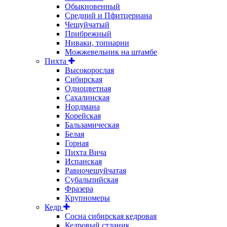
Обыкновенный
Средний и Пфитцериана
Чешуйчатый
Прибрежный
Ниваки, топиарии
Можжевельник на штамбе
Пихта
Высокорослая
Сибирская
Одноцветная
Сахалинская
Нордмана
Корейская
Бальзамическая
Белая
Горная
Пихта Вича
Испанская
Равночешуйчатая
Субальпийская
Фразера
Крупномеры
Кедр
Сосна сибирская кедровая
Кедровый стланик