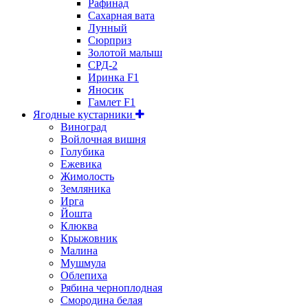
Рафинад
Сахарная вата
Лунный
Сюрприз
Золотой малыш
СРД-2
Иринка F1
Яносик
Гамлет F1
Ягодные кустарники
Виноград
Войлочная вишня
Голубика
Ежевика
Жимолость
Земляника
Ирга
Йошта
Клюква
Крыжовник
Малина
Мушмула
Облепиха
Рябина черноплодная
Смородина белая