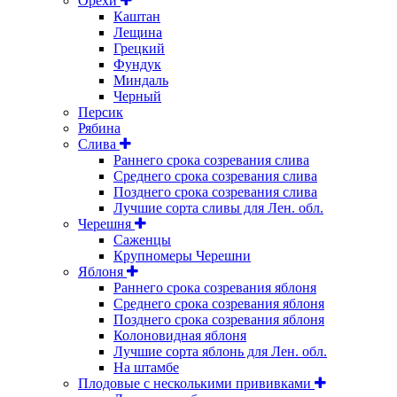
Орехи
Каштан
Лещина
Грецкий
Фундук
Миндаль
Черный
Персик
Рябина
Слива
Раннего срока созревания слива
Среднего срока созревания слива
Позднего срока созревания слива
Лучшие сорта сливы для Лен. обл.
Черешня
Саженцы
Крупномеры Черешни
Яблоня
Раннего срока созревания яблоня
Среднего срока созревания яблоня
Позднего срока созревания яблоня
Колоновидная яблоня
Лучшие сорта яблонь для Лен. обл.
На штамбе
Плодовые с несколькими прививками