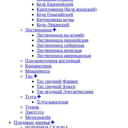
Кедр Европейский
Криптомерия (Кедр японский)
Кедр Гималайский
Крупномеры кедра
Кедр Ливанский
Лиственница
Лиственница на штамбе
Лиственница европейская
Лиственница сибирская
Лиственница японская
Лиственница американская
Плосковеточник восточный
Кипарисовик
Микробиота
Тис
Тис средний Фармен
Тис средний Хикси
Тис ягодный Элегантиссима
Тсуга
Тсуга канадская
Туевик
Лжетсуга
Метасеквойя
Плодовые деревья
НОВИНКИ СЕЗОНА