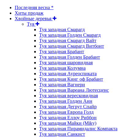
Последняя весна *
Хиты продаж
Хвойные деревья
Туя
Туя западная Смарагд
Туя западная Голден Смарагд
Туя западная Смарагд Вайт
Туя западная Смарагд Витбонт
Туя западная Брабант
Туя западная Голден Брабант
Туя западная шаровидная
Туя западная Колумна
Туя западная Ауреоспиката
Туя западная Кинг оф Брабант
Туя западная Вагнери
Туя западная Вареана Лютесценс
Туя западная вересковидная
Туя западная Голден Анн
Туя западная Дегрут Спайр
Туя западная Европа Голд
Туя западная Еллоу Риббон
Туя западная Майки (Miky)
Туя западная Пирамидалис Компакта
Туя западная Санкист