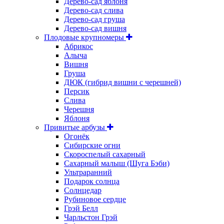
Дерево-сад яблоня
Дерево-сад слива
Дерево-сад груша
Дерево-сад вишня
Плодовые крупномеры
Абрикос
Алыча
Вишня
Груша
ДЮК (гибрид вишни с черешней)
Персик
Слива
Черешня
Яблоня
Привитые арбузы
Огонёк
Сибирские огни
Скороспелый сахарный
Сахарный малыш (Шуга Бэби)
Ультраранний
Подарок солнца
Солнцедар
Рубиновое сердце
Грэй Белл
Чарльстон Грэй