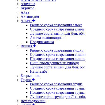
Азимина
Абрикос
Айва
Актинидия
Алыча
Раннего срока созревания алыча
Среднего срока созревания алыча
Лучшие сорта алычи для Лен. обл.
Алыча колоновидная
Поздняя алыча
Вишня
Раннего срока созревания вишня
Среднего срока созревания вишня
Позднего срока созревания вишня
Вишнево-черешневый гибрид
Лучшие сорта вишни для Лен. обл.
На штамбе
Боярышник
Груша
Раннего срока созревания груша
Среднего срока созревания груша
Позднего срока созревания груша
Лучшие сорта груши для Лен. обл.
Лох съедобный