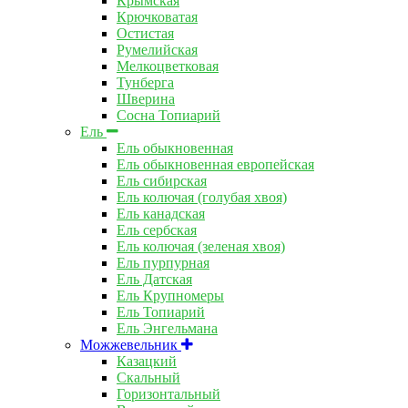
Крымская
Крючковатая
Остистая
Румелийская
Мелкоцветковая
Тунберга
Шверина
Сосна Топиарий
Ель
Ель обыкновенная
Ель обыкновенная европейская
Ель сибирская
Ель колючая (голубая хвоя)
Ель канадская
Ель сербская
Ель колючая (зеленая хвоя)
Ель пурпурная
Ель Датская
Ель Крупномеры
Ель Топиарий
Ель Энгельмана
Можжевельник
Казацкий
Скальный
Горизонтальный