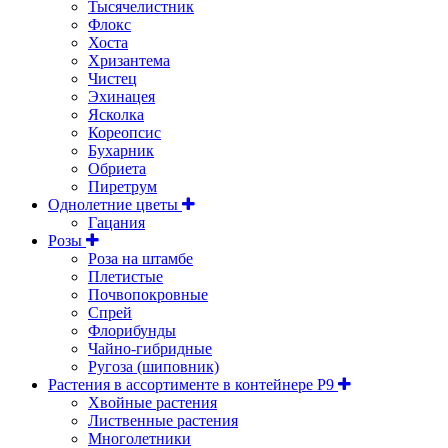
Тысячелистник
Флокс
Хоста
Хризантема
Чистец
Эхинацея
Ясколка
Кореопсис
Бухарник
Обриета
Пиретрум
Однолетние цветы
Гацания
Розы
Роза на штамбе
Плетистые
Почвопокровные
Спрей
Флорибунды
Чайно-гибридные
Ругоза (шиповник)
Растения в ассортименте в контейнере P9
Хвойные растения
Лиственные растения
Многолетники