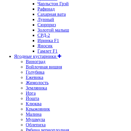
Чарльстон Грэй
Рафинад
Сахарная вата
Лунный
Сюрприз
Золотой малыш
СРД-2
Иринка F1
Яносик
Гамлет F1
Ягодные кустарники
Виноград
Войлочная вишня
Голубика
Ежевика
Жимолость
Земляника
Ирга
Йошта
Клюква
Крыжовник
Малина
Мушмула
Облепиха
Рябина черноплодная