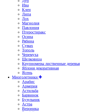
Дуб
Ива
Клен
Липа
Лох
Магнолия
Павлония
Птеростиракс
Осина
Рябина
Сумах
Тополь
Черемуха
Шелковица
Крупномеры лиственные деревья
Яблоня декоративная
Ясень
Многолетники
Арабис
Армерия
Астильбa
Барвинок
Бузульник
Астра
Вероника