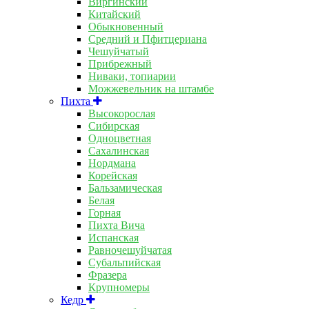
Виргинский
Китайский
Обыкновенный
Средний и Пфитцериана
Чешуйчатый
Прибрежный
Ниваки, топиарии
Можжевельник на штамбе
Пихта
Высокорослая
Сибирская
Одноцветная
Сахалинская
Нордмана
Корейская
Бальзамическая
Белая
Горная
Пихта Вича
Испанская
Равночешуйчатая
Субальпийская
Фразера
Крупномеры
Кедр