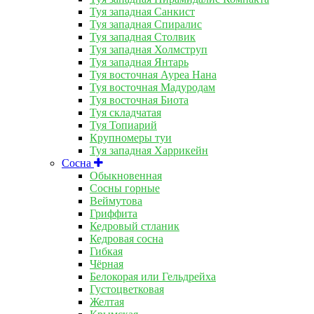
Туя западная Санкист
Туя западная Спиралис
Туя западная Столвик
Туя западная Холмструп
Туя западная Янтарь
Туя восточная Ауреа Нана
Туя восточная Мадуродам
Туя восточная Биота
Туя складчатая
Туя Топиарий
Крупномеры туи
Туя западная Харрикейн
Сосна
Обыкновенная
Сосны горные
Веймутова
Гриффита
Кедровый стланик
Кедровая сосна
Гибкая
Чёрная
Белокорая или Гельдрейха
Густоцветковая
Желтая