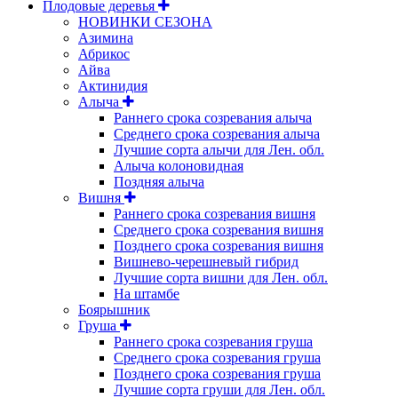
Плодовые деревья
НОВИНКИ СЕЗОНА
Азимина
Абрикос
Айва
Актинидия
Алыча
Раннего срока созревания алыча
Среднего срока созревания алыча
Лучшие сорта алычи для Лен. обл.
Алыча колоновидная
Поздняя алыча
Вишня
Раннего срока созревания вишня
Среднего срока созревания вишня
Позднего срока созревания вишня
Вишнево-черешневый гибрид
Лучшие сорта вишни для Лен. обл.
На штамбе
Боярышник
Груша
Раннего срока созревания груша
Среднего срока созревания груша
Позднего срока созревания груша
Лучшие сорта груши для Лен. обл.