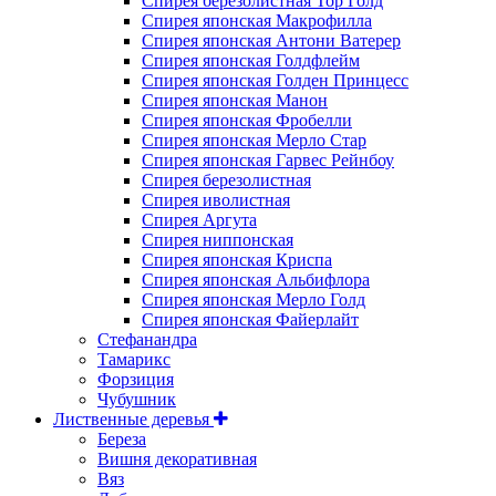
Спирея березолистная Тор Голд
Спирея японская Макрофилла
Спирея японская Антони Ватерер
Спирея японская Голдфлейм
Спирея японская Голден Принцесс
Спирея японская Манон
Спирея японская Фробелли
Спирея японская Мерло Стар
Спирея японская Гарвес Рейнбоу
Спирея березолистная
Спирея иволистная
Спирея Аргута
Спирея ниппонская
Спирея японская Криспа
Спирея японская Альбифлора
Спирея японская Мерло Голд
Спирея японская Файерлайт
Стефанандра
Тамарикс
Форзиция
Чубушник
Лиственные деревья
Береза
Вишня декоративная
Вяз