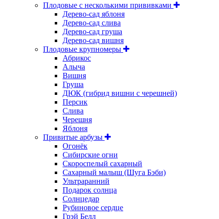
Плодовые с несколькими прививками
Дерево-сад яблоня
Дерево-сад слива
Дерево-сад груша
Дерево-сад вишня
Плодовые крупномеры
Абрикос
Алыча
Вишня
Груша
ДЮК (гибрид вишни с черешней)
Персик
Слива
Черешня
Яблоня
Привитые арбузы
Огонёк
Сибирские огни
Скороспелый сахарный
Сахарный малыш (Шуга Бэби)
Ультраранний
Подарок солнца
Солнцедар
Рубиновое сердце
Грэй Белл