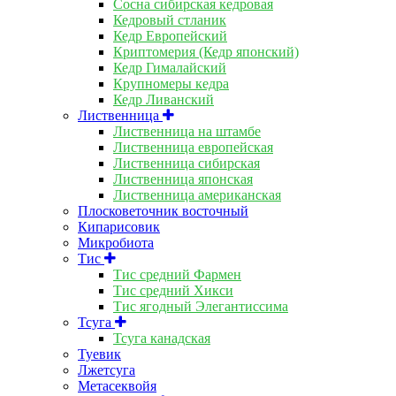
Сосна сибирская кедровая
Кедровый стланик
Кедр Европейский
Криптомерия (Кедр японский)
Кедр Гималайский
Крупномеры кедра
Кедр Ливанский
Лиственница
Лиственница на штамбе
Лиственница европейская
Лиственница сибирская
Лиственница японская
Лиственница американская
Плосковеточник восточный
Кипарисовик
Микробиота
Тис
Тис средний Фармен
Тис средний Хикси
Тис ягодный Элегантиссима
Тсуга
Тсуга канадская
Туевик
Лжетсуга
Метасеквойя