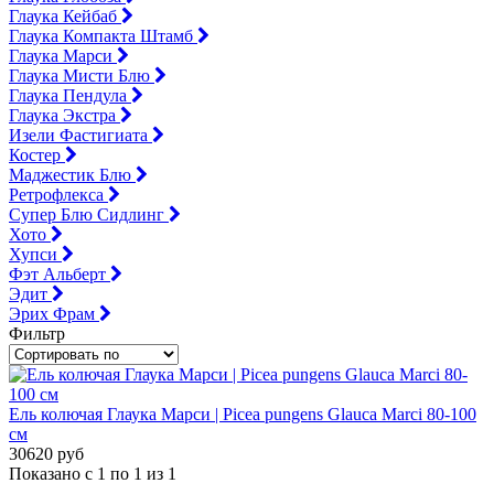
Глаука Кейбаб
Глаука Компакта Штамб
Глаука Марси
Глаука Мисти Блю
Глаука Пендула
Глаука Экстра
Изели Фастигиата
Костер
Маджестик Блю
Ретрофлекса
Супер Блю Сидлинг
Хото
Хупси
Фэт Альберт
Эдит
Эрих Фрам
Фильтр
Ель колючая Глаука Марси | Picea pungens Glauca Marci 80-100
см
30620 руб
Показано с 1 по 1 из 1