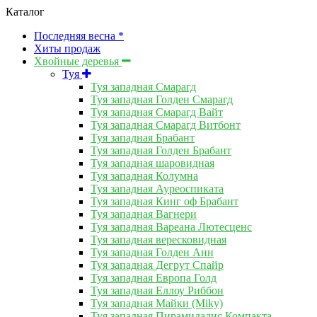
Каталог
Последняя весна *
Хиты продаж
Хвойные деревья
Туя
Туя западная Смарагд
Туя западная Голден Смарагд
Туя западная Смарагд Вайт
Туя западная Смарагд Витбонт
Туя западная Брабант
Туя западная Голден Брабант
Туя западная шаровидная
Туя западная Колумна
Туя западная Ауреоспиката
Туя западная Кинг оф Брабант
Туя западная Вагнери
Туя западная Вареана Лютесценс
Туя западная вересковидная
Туя западная Голден Анн
Туя западная Дегрут Спайр
Туя западная Европа Голд
Туя западная Еллоу Риббон
Туя западная Майки (Miky)
Туя западная Пирамидалис Компакта