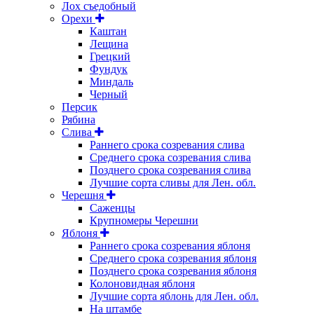
Лох съедобный
Орехи
Каштан
Лещина
Грецкий
Фундук
Миндаль
Черный
Персик
Рябина
Слива
Раннего срока созревания слива
Среднего срока созревания слива
Позднего срока созревания слива
Лучшие сорта сливы для Лен. обл.
Черешня
Саженцы
Крупномеры Черешни
Яблоня
Раннего срока созревания яблоня
Среднего срока созревания яблоня
Позднего срока созревания яблоня
Колоновидная яблоня
Лучшие сорта яблонь для Лен. обл.
На штамбе