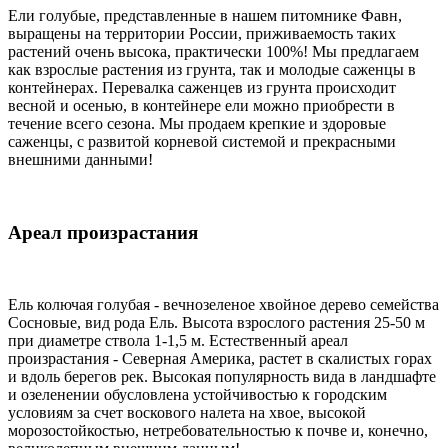
Ели голубые, представленные в нашем питомнике Фавн,
выращены на территории России, приживаемость таких
растений очень высока, практически 100%! Мы предлагаем
как взрослые растения из грунта, так и молодые саженцы в
контейнерах. Перевалка саженцев из грунта происходит
весной и осенью, в контейнере ели можно приобрести в
течение всего сезона. Мы продаем крепкие и здоровые
саженцы, с развитой корневой системой и прекрасными
внешними данными!
Ареал произрастания
Ель колючая голубая - вечнозеленое хвойное дерево семейства
Сосновые, вид рода Ель. Высота взрослого растения 25-50 м
при диаметре ствола 1-1,5 м. Естественный ареал
произрастания - Северная Америка, растет в скалистых горах
и вдоль берегов рек. Высокая популярность вида в ландшафте
и озеленении обусловлена устойчивостью к городским
условиям за счет воскового налета на хвое, высокой
морозостойкостью, нетребовательностью к почве и, конечно,