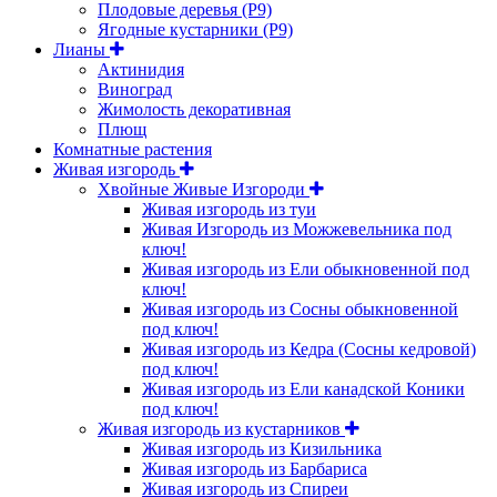
Плодовые деревья (Р9)
Ягодные кустарники (Р9)
Лианы
Актинидия
Виноград
Жимолость декоративная
Плющ
Комнатные растения
Живая изгородь
Хвойные Живые Изгороди
Живая изгородь из туи
Живая Изгородь из Можжевельника под
ключ!
Живая изгородь из Ели обыкновенной под
ключ!
Живая изгородь из Сосны обыкновенной
под ключ!
Живая изгородь из Кедра (Сосны кедровой)
под ключ!
Живая изгородь из Ели канадской Коники
под ключ!
Живая изгородь из кустарников
Живая изгородь из Кизильника
Живая изгородь из Барбариса
Живая изгородь из Спиреи