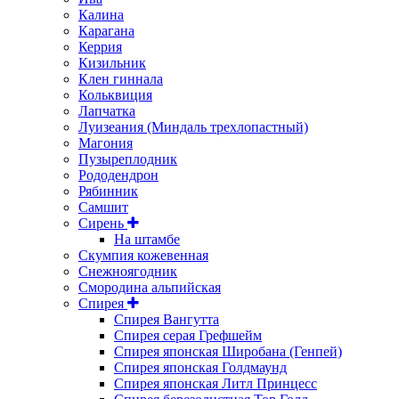
Калина
Карагана
Керрия
Кизильник
Клен гиннала
Кольквиция
Лапчатка
Луизеания (Миндаль трехлопастный)
Магония
Пузыреплодник
Рододендрон
Рябинник
Самшит
Сирень
На штамбе
Скумпия кожевенная
Снежноягодник
Смородина альпийская
Спирея
Спирея Вангутта
Спирея серая Грефшейм
Спирея японская Широбана (Генпей)
Спирея японская Голдмаунд
Спирея японская Литл Принцесс