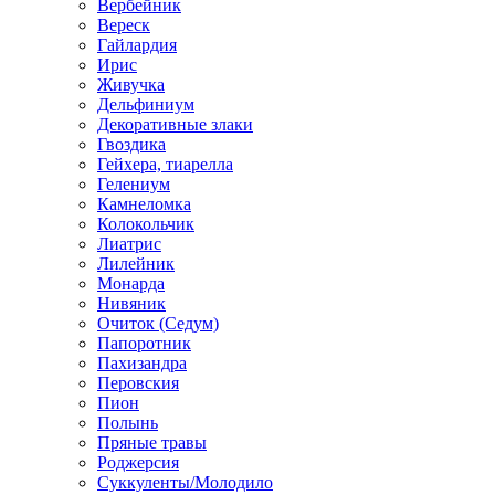
Вербейник
Вереск
Гайлардия
Ирис
Живучка
Дельфиниум
Декоративные злаки
Гвоздика
Гейхера, тиарелла
Гелениум
Камнеломка
Колокольчик
Лиатрис
Лилейник
Монарда
Нивяник
Очиток (Седум)
Папоротник
Пахизандра
Перовския
Пион
Полынь
Пряные травы
Роджерсия
Суккуленты/Молодило