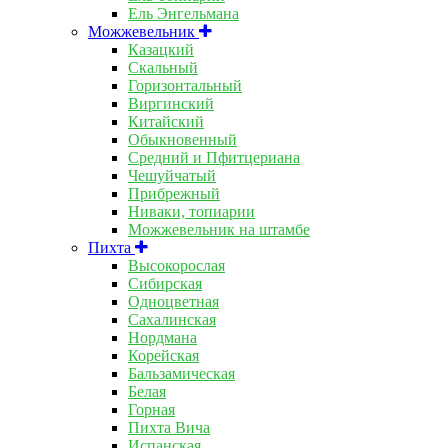
Ель Энгельмана
Можжевельник
Казацкий
Скальный
Горизонтальный
Виргинский
Китайский
Обыкновенный
Средний и Пфитцериана
Чешуйчатый
Прибрежный
Ниваки, топиарии
Можжевельник на штамбе
Пихта
Высокорослая
Сибирская
Одноцветная
Сахалинская
Нордмана
Корейская
Бальзамическая
Белая
Горная
Пихта Вича
Испанская