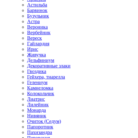
Астильбa
Барвинок
Бузульник
Астра
Вероника
Вербейник
Вереск
Гайлардия
Ирис
Живучка
Дельфиниум
Декоративные злаки
Гвоздика
Гейхера, тиарелла
Гелениум
Камнеломка
Колокольчик
Лиатрис
Лилейник
Монарда
Нивяник
Очиток (Седум)
Папоротник
Пахизандра
Перовския