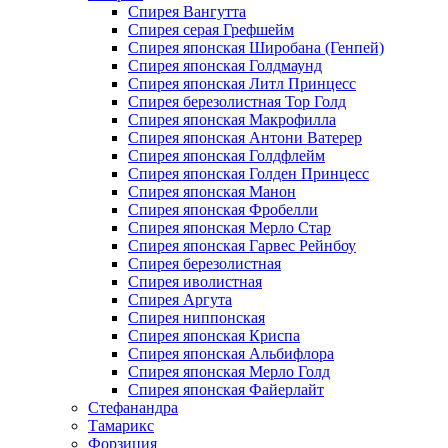
Спирея Вангутта
Спирея серая Грефшейм
Спирея японская Широбана (Генпей)
Спирея японская Голдмаунд
Спирея японская Литл Принцесс
Спирея березолистная Тор Голд
Спирея японская Макрофилла
Спирея японская Антони Ватерер
Спирея японская Голдфлейм
Спирея японская Голден Принцесс
Спирея японская Манон
Спирея японская Фробелли
Спирея японская Мерло Стар
Спирея японская Гарвес Рейнбоу
Спирея березолистная
Спирея иволистная
Спирея Аргута
Спирея ниппонская
Спирея японская Криспа
Спирея японская Альбифлора
Спирея японская Мерло Голд
Спирея японская Файерлайт
Стефанандра
Тамарикс
Форзиция