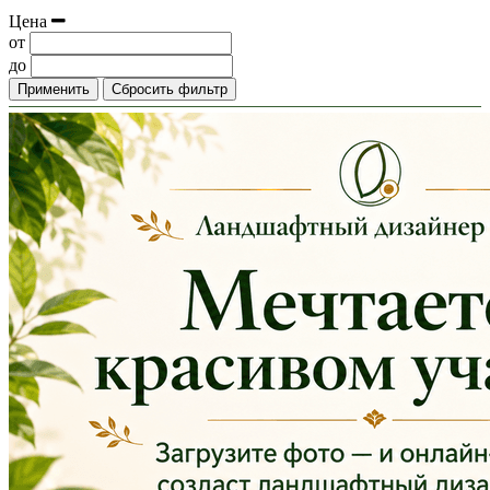
Цена
от
до
Применить
Сбросить фильтр