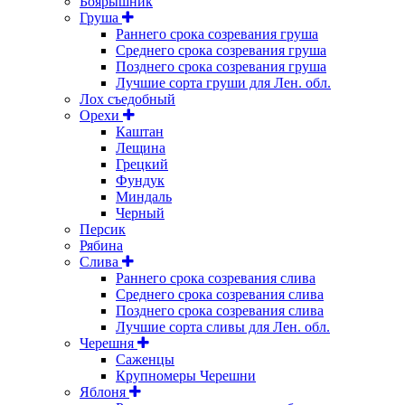
Боярышник
Груша
Раннего срока созревания груша
Среднего срока созревания груша
Позднего срока созревания груша
Лучшие сорта груши для Лен. обл.
Лох съедобный
Орехи
Каштан
Лещина
Грецкий
Фундук
Миндаль
Черный
Персик
Рябина
Слива
Раннего срока созревания слива
Среднего срока созревания слива
Позднего срока созревания слива
Лучшие сорта сливы для Лен. обл.
Черешня
Саженцы
Крупномеры Черешни
Яблоня