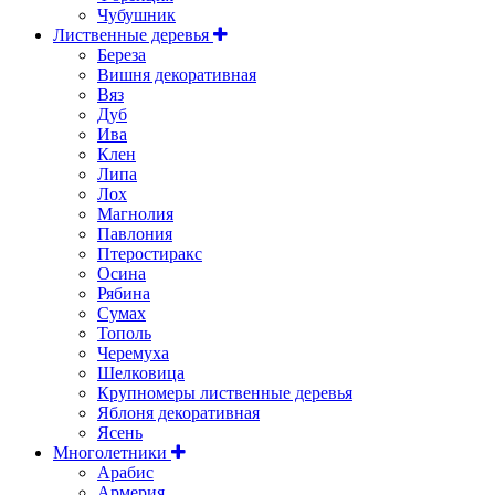
Чубушник
Лиственные деревья
Береза
Вишня декоративная
Вяз
Дуб
Ива
Клен
Липа
Лох
Магнолия
Павлония
Птеростиракс
Осина
Рябина
Сумах
Тополь
Черемуха
Шелковица
Крупномеры лиственные деревья
Яблоня декоративная
Ясень
Многолетники
Арабис
Армерия