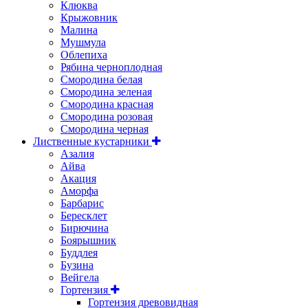
Клюква
Крыжовник
Малина
Мушмула
Облепиха
Рябина черноплодная
Смородина белая
Смородина зеленая
Смородина красная
Смородина розовая
Смородина черная
Лиственные кустарники
Азалия
Айва
Акация
Аморфа
Барбарис
Бересклет
Бирючина
Боярышник
Буддлея
Бузина
Вейгела
Гортензия
Гортензия древовидная