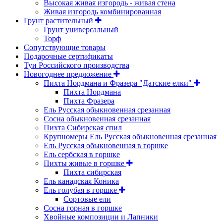
Высокая живая изгородь - живая стена
Живая изгородь комбинированная
Грунт растительный
Грунт универсальный
Торф
Сопутствующие товары
Подарочные сертификаты
Туи Российского производства
Новогоднее предложение
Пихта Нордмана и Фразера "Датские елки"
Пихта Нордмана
Пихта Фразера
Ель Русская обыкновенная срезанная
Сосна обыкновенная срезанная
Пихта Сибирская спил
Крупномеры Ель Русская обыкновенная срезанная
Ель Русская обыкновенная в горшке
Ель сербская в горшке
Пихты живые в горшке
Пихта сибирская
Ель канадская Коника
Ель голубая в горшке
Сортовые ели
Сосна горная в горшке
Хвойные композиции и Лапники