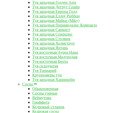
Туя западная Голден Анн
Туя западная Дегрут Спайр
Туя западная Европа Голд
Туя западная Еллоу Риббон
Туя западная Майки (Miky)
Туя западная Пирамидалис Компакта
Туя западная Санкист
Туя западная Спиралис
Туя западная Столвик
Туя западная Холмструп
Туя западная Янтарь
Туя восточная Ауреа Нана
Туя восточная Мадуродам
Туя восточная Биота
Туя складчатая
Туя Топиарий
Крупномеры туи
Туя западная Харрикейн
Сосна
Обыкновенная
Сосны горные
Веймутова
Гриффита
Кедровый стланик
Кедровая сосна