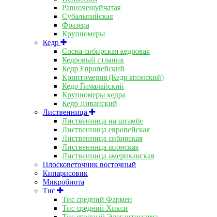
Равночешуйчатая
Субальпийская
Фразера
Крупномеры
Кедр
Сосна сибирская кедровая
Кедровый стланик
Кедр Европейский
Криптомерия (Кедр японский)
Кедр Гималайский
Крупномеры кедра
Кедр Ливанский
Лиственница
Лиственница на штамбе
Лиственница европейская
Лиственница сибирская
Лиственница японская
Лиственница американская
Плосковеточник восточный
Кипарисовик
Микробиота
Тис
Тис средний Фармен
Тис средний Хикси
Тис ягодный Элегантиссима