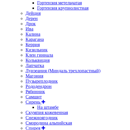
Гортензия метельчатая
Гортензия крупнолистная
Дейция
Дерен
Дрок
Ива
Калина
Карагана
Керрия
Кизильник
Клен гиннала
Кольквиция
Лапчатка
Луизеания (Миндаль трехлопастный)
Магония
Пузыреплодник
Рододендрон
Рябинник
Самшит
Сирень
На штамбе
Скумпия кожевенная
Снежноягодник
Смородина альпийская
Спирея