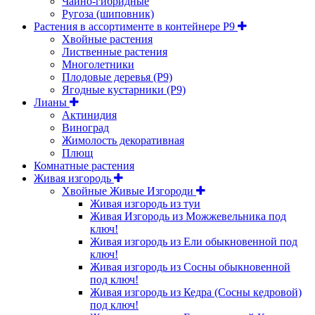
Чайно-гибридные
Ругоза (шиповник)
Растения в ассортименте в контейнере P9
Хвойные растения
Лиственные растения
Многолетники
Плодовые деревья (Р9)
Ягодные кустарники (Р9)
Лианы
Актинидия
Виноград
Жимолость декоративная
Плющ
Комнатные растения
Живая изгородь
Хвойные Живые Изгороди
Живая изгородь из туи
Живая Изгородь из Можжевельника под
ключ!
Живая изгородь из Ели обыкновенной под
ключ!
Живая изгородь из Сосны обыкновенной
под ключ!
Живая изгородь из Кедра (Сосны кедровой)
под ключ!