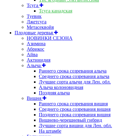
Тсуга
Тсуга канадская
Туевик
Лжетсуга
Метасеквойя
Плодовые деревья
НОВИНКИ СЕЗОНА
Азимина
Абрикос
Айва
Актинидия
Алыча
Раннего срока созревания алыча
Среднего срока созревания алыча
Лучшие сорта алычи для Лен. обл.
Алыча колоновидная
Поздняя алыча
Вишня
Раннего срока созревания вишня
Среднего срока созревания вишня
Позднего срока созревания вишня
Вишнево-черешневый гибрид
Лучшие сорта вишни для Лен. обл.
На штамбе