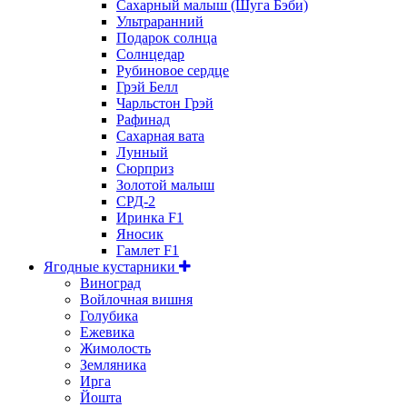
Сахарный малыш (Шуга Бэби)
Ультраранний
Подарок солнца
Солнцедар
Рубиновое сердце
Грэй Белл
Чарльстон Грэй
Рафинад
Сахарная вата
Лунный
Сюрприз
Золотой малыш
СРД-2
Иринка F1
Яносик
Гамлет F1
Ягодные кустарники
Виноград
Войлочная вишня
Голубика
Ежевика
Жимолость
Земляника
Ирга
Йошта