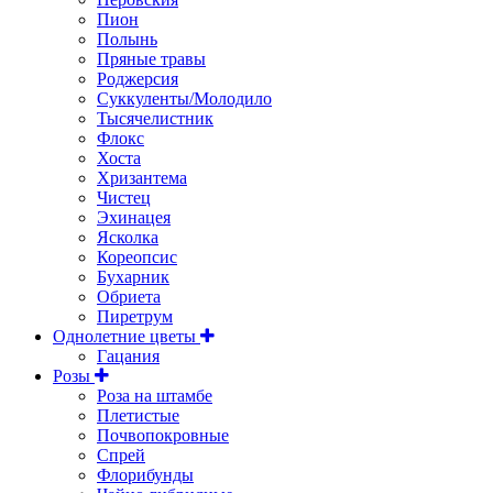
Пион
Полынь
Пряные травы
Роджерсия
Суккуленты/Молодило
Тысячелистник
Флокс
Хоста
Хризантема
Чистец
Эхинацея
Ясколка
Кореопсис
Бухарник
Обриета
Пиретрум
Однолетние цветы
Гацания
Розы
Роза на штамбе
Плетистые
Почвопокровные
Спрей
Флорибунды