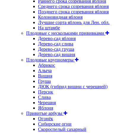
Раннего срока созревания яблоня
Среднего срока созревания яблоня
Позднего срока созревания яблоня
Колоновидная яблоня
Лучшие сорта яблонь для Лен. обл.
На штамбе
Плодовые с несколькими прививками
Дерево-сад яблоня
Дерево-сад слива
Дерево-сад груша
Дерево-сад вишня
Плодовые крупномеры
Абрикос
Алыча
Вишня
Груша
ДЮК (гибрид вишни с черешней)
Персик
Слива
Черешня
Яблоня
Привитые арбузы
Огонёк
Сибирские огни
Скороспелый сахарный