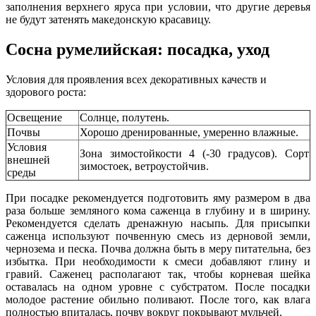
заполнения верхнего яруса при условии, что другие деревья
не будут затенять македонскую красавицу.
Сосна румелийская: посадка, уход
Условия для проявления всех декоративных качеств и
здорового роста:
Освещение
Солнце, полутень.
Почвы
Хорошо дренированные, умеренно влажные.
Условия
Зона зимостойкости 4 (-30 градусов). Сорт
внешней
зимостоек, ветроустойчив.
среды
При посадке рекомендуется подготовить яму размером в два
раза больше земляного кома саженца в глубину и в ширину.
Рекомендуется сделать дренажную насыпь. Для присыпки
саженца используют почвенную смесь из дерновой земли,
чернозема и песка. Почва должна быть в меру питательна, без
избытка. При необходимости к смеси добавляют глину и
гравий. Саженец располагают так, чтобы корневая шейка
оставалась на одном уровне с субстратом. После посадки
молодое растение обильно поливают. После того, как влага
полностью впиталась, почву вокруг покрывают мульчей.