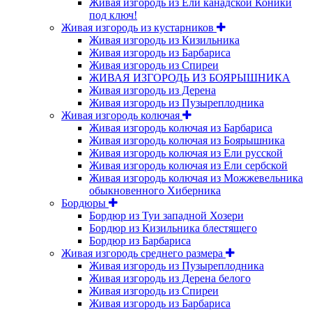
Живая изгородь из Ели канадской Коники
под ключ!
Живая изгородь из кустарников
Живая изгородь из Кизильника
Живая изгородь из Барбариса
Живая изгородь из Спиреи
ЖИВАЯ ИЗГОРОДЬ ИЗ БОЯРЫШНИКА
Живая изгородь из Дерена
Живая изгородь из Пузыреплодника
Живая изгородь колючая
Живая изгородь колючая из Барбариса
Живая изгородь колючая из Боярышника
Живая изгородь колючая из Ели русской
Живая изгородь колючая из Ели сербской
Живая изгородь колючая из Можжевельника
обыкновенного Хиберника
Бордюры
Бордюр из Туи западной Хозери
Бордюр из Кизильника блестящего
Бордюр из Барбариса
Живая изгородь среднего размера
Живая изгородь из Пузыреплодника
Живая изгородь из Дерена белого
Живая изгородь из Спиреи
Живая изгородь из Барбариса