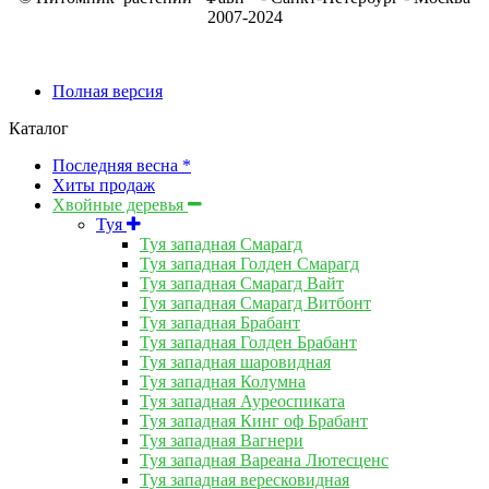
2007-2024
Полная версия
Каталог
Последняя весна *
Хиты продаж
Хвойные деревья
Туя
Туя западная Смарагд
Туя западная Голден Смарагд
Туя западная Смарагд Вайт
Туя западная Смарагд Витбонт
Туя западная Брабант
Туя западная Голден Брабант
Туя западная шаровидная
Туя западная Колумна
Туя западная Ауреоспиката
Туя западная Кинг оф Брабант
Туя западная Вагнери
Туя западная Вареана Лютесценс
Туя западная вересковидная