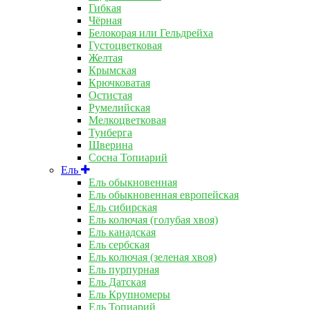
Гибкая
Чёрная
Белокорая или Гельдрейха
Густоцветковая
Желтая
Крымская
Крючковатая
Остистая
Румелийская
Мелкоцветковая
Тунберга
Шверина
Сосна Топиарий
Ель
Ель обыкновенная
Ель обыкновенная европейская
Ель сибирская
Ель колючая (голубая хвоя)
Ель канадская
Ель сербская
Ель колючая (зеленая хвоя)
Ель пурпурная
Ель Датская
Ель Крупномеры
Ель Топиарий