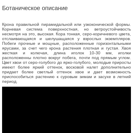
Ботаническое описание
Крона правильной пирамидальной или узкоконической формы.
Корневая система поверхностная, но ветроустойчивость
несмотря на это, высокая. Кора тонкая, серо-коричневого цвета,
отслаивающаяся и шелушащаяся у взрослых экземпляров.
Побеги прочные и мощные, расположенные горизонтальными
ярусами, за счет чего крона растения плотная и густая. Хвоя
жесткая и колючая, длина иголок 10-30 мм, иголки
расположенны плотно вокруг побега, почти под прямым углом.
Цвет хвои от серо-голубого до ярко-голубого, молодые приросты
имеют более яркий оттенок, восковой налет дополнительно
придает более светлый оттенок хвое и дает возможность
приспособиться растению к суровым зимам и засухе в летний
период.