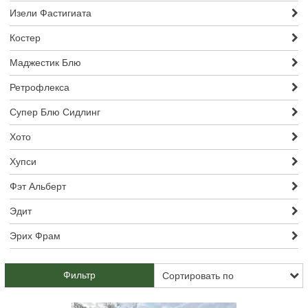
Изели Фастигиата
Костер
Маджестик Блю
Ретрофлекса
Супер Блю Сидлинг
Хото
Хупси
Фэт Альберт
Эдит
Эрих Фрам
Фильтр