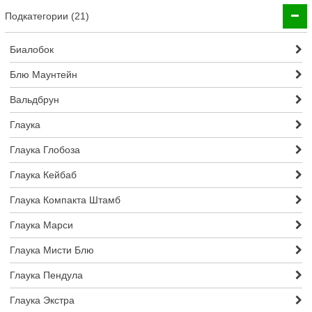
Подкатегории (21)
Биалобок
Блю Маунтейн
Вальдбрун
Глаука
Глаука Глобоза
Глаука Кейбаб
Глаука Компакта Штамб
Глаука Марси
Глаука Мисти Блю
Глаука Пендула
Глаука Экстра