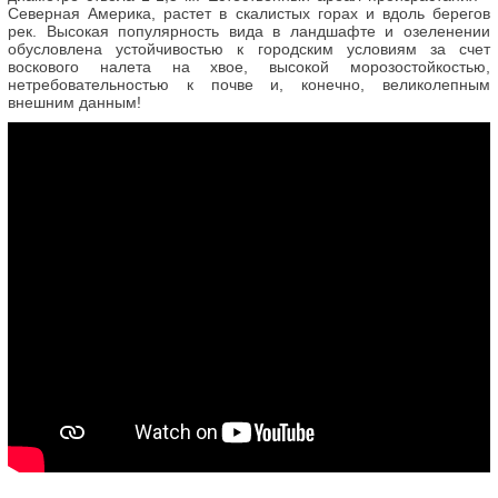
Северная Америка, растет в скалистых горах и вдоль берегов
рек. Высокая популярность вида в ландшафте и озеленении
обусловлена устойчивостью к городским условиям за счет
воскового налета на хвое, высокой морозостойкостью,
нетребовательностью к почве и, конечно, великолепным
внешним данным!