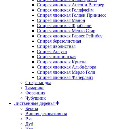
Спирея японская Антони Ватерер
Спирея японская Голдфлейм
Спирея японская Голден Принцесс
Спирея японская Манон
Спирея японская Фробелли
Спирея японская Мерло Стар
Спирея японская Гарвес Рейнбоу
Спирея березолистная
Спирея иволистная
Спирея Аргута
Спирея ниппонская
Спирея японская Криспа
Спирея японская Альбифлора
Спирея японская Мерло Голд
Спирея японская Файерлайт
Стефанандра
Тамарикс
Форзиция
Чубушник
Лиственные деревья
Береза
Вишня декоративная
Вяз
Дуб