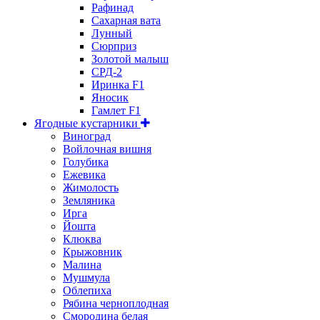
Рафинад
Сахарная вата
Лунный
Сюрприз
Золотой малыш
СРД-2
Иринка F1
Яносик
Гамлет F1
Ягодные кустарники
Виноград
Войлочная вишня
Голубика
Ежевика
Жимолость
Земляника
Ирга
Йошта
Клюква
Крыжовник
Малина
Мушмула
Облепиха
Рябина черноплодная
Смородина белая