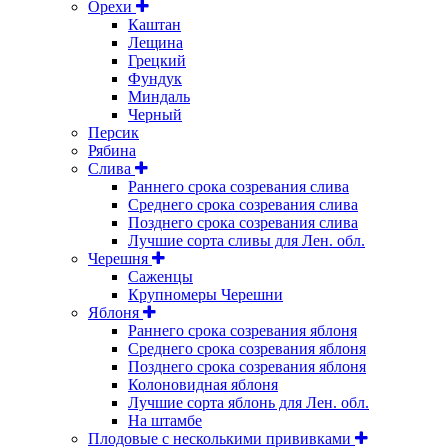
Орехи
Каштан
Лещина
Грецкий
Фундук
Миндаль
Черный
Персик
Рябина
Слива
Раннего срока созревания слива
Среднего срока созревания слива
Позднего срока созревания слива
Лучшие сорта сливы для Лен. обл.
Черешня
Саженцы
Крупномеры Черешни
Яблоня
Раннего срока созревания яблоня
Среднего срока созревания яблоня
Позднего срока созревания яблоня
Колоновидная яблоня
Лучшие сорта яблонь для Лен. обл.
На штамбе
Плодовые с несколькими прививками