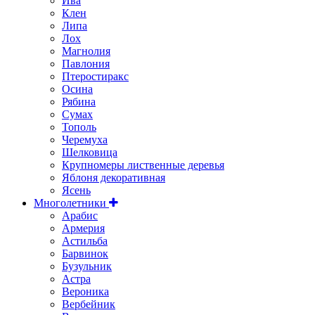
Ива
Клен
Липа
Лох
Магнолия
Павлония
Птеростиракс
Осина
Рябина
Сумах
Тополь
Черемуха
Шелковица
Крупномеры лиственные деревья
Яблоня декоративная
Ясень
Многолетники
Арабис
Армерия
Астильбa
Барвинок
Бузульник
Астра
Вероника
Вербейник