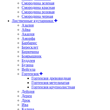
Смородина зеленая
Смородина красная
Смородина розовая
Смородина черная
Лиственные кустарники
Азалия
Айва
Акация
Аморфа
Барбарис
Бересклет
Бирючина
Боярышник
Буддлея
Бузина
Вейгела
Гортензия
Гортензия древовидная
Гортензия метельчатая
Гортензия крупнолистная
Дейция
Дерен
Дрок
Ива
Калина