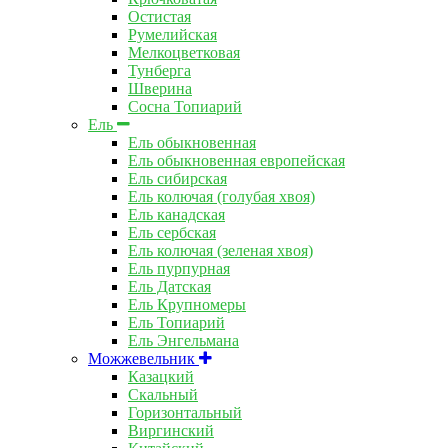
Остистая
Румелийская
Мелкоцветковая
Тунберга
Шверина
Сосна Топиарий
Ель
Ель обыкновенная
Ель обыкновенная европейская
Ель сибирская
Ель колючая (голубая хвоя)
Ель канадская
Ель сербская
Ель колючая (зеленая хвоя)
Ель пурпурная
Ель Датская
Ель Крупномеры
Ель Топиарий
Ель Энгельмана
Можжевельник
Казацкий
Скальный
Горизонтальный
Виргинский