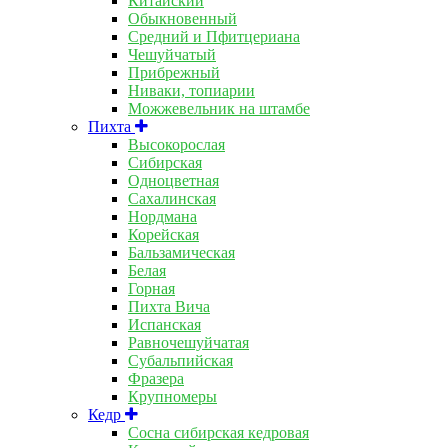
Китайский
Обыкновенный
Средний и Пфитцериана
Чешуйчатый
Прибрежный
Ниваки, топиарии
Можжевельник на штамбе
Пихта
Высокорослая
Сибирская
Одноцветная
Сахалинская
Нордмана
Корейская
Бальзамическая
Белая
Горная
Пихта Вича
Испанская
Равночешуйчатая
Субальпийская
Фразера
Крупномеры
Кедр
Сосна сибирская кедровая