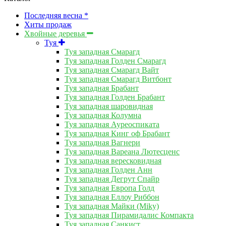
Последняя весна *
Хиты продаж
Хвойные деревья
Туя
Туя западная Смарагд
Туя западная Голден Смарагд
Туя западная Смарагд Вайт
Туя западная Смарагд Витбонт
Туя западная Брабант
Туя западная Голден Брабант
Туя западная шаровидная
Туя западная Колумна
Туя западная Ауреоспиката
Туя западная Кинг оф Брабант
Туя западная Вагнери
Туя западная Вареана Лютесценс
Туя западная вересковидная
Туя западная Голден Анн
Туя западная Дегрут Спайр
Туя западная Европа Голд
Туя западная Еллоу Риббон
Туя западная Майки (Miky)
Туя западная Пирамидалис Компакта
Туя западная Санкист