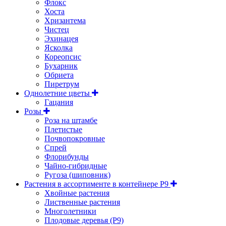
Флокс
Хоста
Хризантема
Чистец
Эхинацея
Ясколка
Кореопсис
Бухарник
Обриета
Пиретрум
Однолетние цветы
Гацания
Розы
Роза на штамбе
Плетистые
Почвопокровные
Спрей
Флорибунды
Чайно-гибридные
Ругоза (шиповник)
Растения в ассортименте в контейнере P9
Хвойные растения
Лиственные растения
Многолетники
Плодовые деревья (Р9)