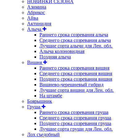
НОВИНКИ СЕЗОНА
Азимина
Абрикос
Айва
Актинидия
Алыча
Раннего срока созревания алыча
Среднего срока созревания алыча
Лучшие сорта алычи для Лен. обл.
Алыча колоновидная
Поздняя алыча
Вишня
Раннего срока созревания вишня
Среднего срока созревания вишня
Позднего срока созревания вишня
Вишнево-черешневый гибрид
Лучшие сорта вишни для Лен. обл.
На штамбе
Боярышник
Груша
Раннего срока созревания груша
Среднего срока созревания груша
Позднего срока созревания груша
Лучшие сорта груши для Лен. обл.
Лох съедобный