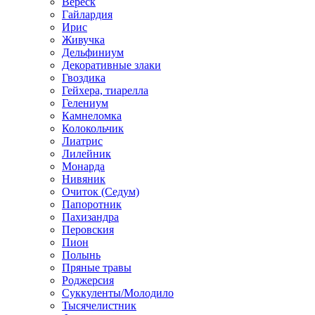
Вереск
Гайлардия
Ирис
Живучка
Дельфиниум
Декоративные злаки
Гвоздика
Гейхера, тиарелла
Гелениум
Камнеломка
Колокольчик
Лиатрис
Лилейник
Монарда
Нивяник
Очиток (Седум)
Папоротник
Пахизандра
Перовския
Пион
Полынь
Пряные травы
Роджерсия
Суккуленты/Молодило
Тысячелистник