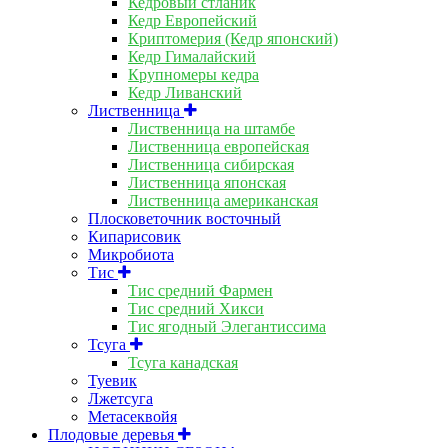
Кедровый стланик
Кедр Европейский
Криптомерия (Кедр японский)
Кедр Гималайский
Крупномеры кедра
Кедр Ливанский
Лиственница
Лиственница на штамбе
Лиственница европейская
Лиственница сибирская
Лиственница японская
Лиственница американская
Плосковеточник восточный
Кипарисовик
Микробиота
Тис
Тис средний Фармен
Тис средний Хикси
Тис ягодный Элегантиссима
Тсуга
Тсуга канадская
Туевик
Лжетсуга
Метасеквойя
Плодовые деревья