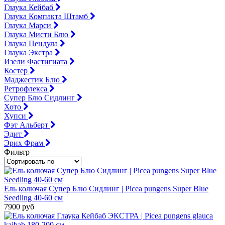
Глаука Кейбаб
Глаука Компакта Штамб
Глаука Марси
Глаука Мисти Блю
Глаука Пендула
Глаука Экстра
Изели Фастигиата
Костер
Маджестик Блю
Ретрофлекса
Супер Блю Сидлинг
Хото
Хупси
Фэт Альберт
Эдит
Эрих Фрам
Фильтр
Ель колючая Супер Блю Сидлинг | Picea pungens Super Blue
Seedling 40-60 см
7900 руб