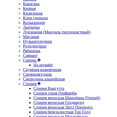
Карагана
Керрия
Кизильник
Клен гиннала
Кольквиция
Лапчатка
Луизеания (Миндаль трехлопастный)
Магония
Пузыреплодник
Рододендрон
Рябинник
Самшит
Сирень
На штамбе
Скумпия кожевенная
Снежноягодник
Смородина альпийская
Спирея
Спирея Вангутта
Спирея серая Грефшейм
Спирея японская Широбана (Генпей)
Спирея японская Голдмаунд
Спирея японская Литл Принцесс
Спирея березолистная Тор Голд
Спирея японская Макрофилла