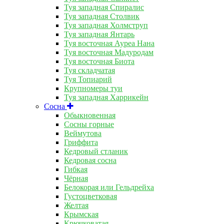
Туя западная Спиралис
Туя западная Столвик
Туя западная Холмструп
Туя западная Янтарь
Туя восточная Ауреа Нана
Туя восточная Мадуродам
Туя восточная Биота
Туя складчатая
Туя Топиарий
Крупномеры туи
Туя западная Харрикейн
Сосна
Обыкновенная
Сосны горные
Веймутова
Гриффита
Кедровый стланик
Кедровая сосна
Гибкая
Чёрная
Белокорая или Гельдрейха
Густоцветковая
Желтая
Крымская
Крючковатая