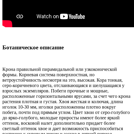
Ботаническое описание
Крона правильной пирамидальной или узкоконической
формы. Корневая система поверхностная, но
ветроустойчивость несмотря на это, высокая. Кора тонкая,
серо-коричневого цвета, отслаивающаяся и шелушащаяся у
взрослых экземпляров. Побеги прочные и мощные,
расположенные горизонтальными ярусами, за счет чего крона
растения плотная и густая. Хвоя жесткая и колючая, длина
иголок 10-30 мм, иголки расположенны плотно вокруг
побега, почти под прямым углом. Цвет хвои от серо-голубого
до ярко-голубого, молодые приросты имеют более яркий
оттенок, восковой налет дополнительно придает более
светлый оттенок хвое и дает возможность приспособиться
растению к суровым зимам и засухе в летний период.