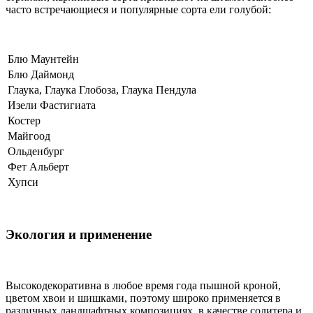
часто встречающиеся и популярные сорта ели голубой:
Блю Маунтейн
Блю Даймонд
Глаука, Глаука Глобоза, Глаука Пендула
Изели Фастигиата
Костер
Майгоод
Ольденбург
Фет Альберт
Хупси
Экология и применение
Высокодекоративна в любое время года пышной кроной,
цветом хвои и шишками, поэтому широко применяется в
различных ландшафтных композициях, в качестве солитера и