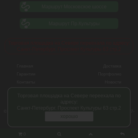
Маршрут Московское шоссе
Маршрут Пр.Культуры
Торговая площадка на Севере переехала по адресу:
Санкт-Петербург. Проспект Культуры 63 стр.2
Главная
Доставка
Гарантии
Портфолио
Контакты
Новости
Прайсы
Вакансии
Торговая площадка на Севере переехала по
Акции
адресу:
Санкт-Петербург. Проспект Культуры 63 стр.2
© Питомник растений "Фавн" - Санкт-Петербург - Москва 2007-
хорошо
2024
Полная версия
0