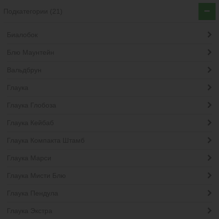
Подкатегории (21)
Биалобок
Блю Маунтейн
Вальдбрун
Глаука
Глаука Глобоза
Глаука Кейбаб
Глаука Компакта Штамб
Глаука Марси
Глаука Мисти Блю
Глаука Пендула
Глаука Экстра