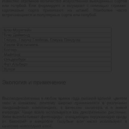
Известно огромное количество искусственно выведенных сортов
ели голубой. Ели формируют и загущают с помощью стрижки,
карликовые сорта прививают на штамб. Наиболее часто
встречающиеся и популярные сорта ели голубой:
Блю Маунтейн
Блю Даймонд
Глаука, Глаука Глобоза, Глаука Пендула
Изели Фастигиата
Костер
Майгоод
Ольденбург
Фет Альберт
Хупси
Экология и применение
Высокодекоративна в любое время года пышной кроной, цветом
хвои и шишками, поэтому широко применяется в различных
ландшафтных композициях, в качестве солитера и в живой
изгороди. Чаще всего используется как декоративное растение.
Хвоя вырабатывает фитонциды, очищающие окружающую среду
от бактерий и микробов. Голубые ели часто используют в
качестве новогодних елей.