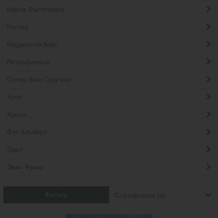
Изели Фастигиата
Костер
Маджестик Блю
Ретрофлекса
Супер Блю Сидлинг
Хото
Хупси
Фэт Альберт
Эдит
Эрих Фрам
Фильтр