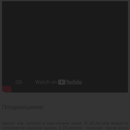
Плодоношение
Цветет ель голубая в мае-начале июня. В 10-летнем возрасте
появляются женские шишки, в 20-летнем - мужские, после этого