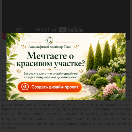
Ботаническое описание
Крона правильной пирамидальной или узкоконической формы.
Корневая система поверхностная, но ветроустойчивость
несмотря на это, высокая. Кора тонкая, серо-коричневого цвета,
отслаивающаяся и шелушащаяся у взрослых экземпляров.
Побеги прочные и мощные, расположенные горизонтальными
ярусами, за счет чего крона растения плотная и густая. Хвоя
жесткая и колючая, длина иголок 10-30 мм, иголки
расположенны плотно вокруг побега, почти под прямым углом.
Цвет хвои от серо-голубого до ярко-голубого, молодые приросты
имеют более яркий оттенок, восковой налет дополнительно
придает более светлый оттенок хвое и дает возможность
приспособиться растению к суровым зимам и засухе в летний
период.