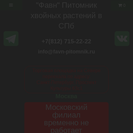
"Фавн" Питомник
0
хвойных растений в
СПб
+7(812) 715-22-22
info@favn-pitomnik.ru
Торговая площадка на Севере
переехала по адресу:
Санкт-Петербург. Проспект
Культуры 63с1
Москва
Московский
филиал
временно не
работает