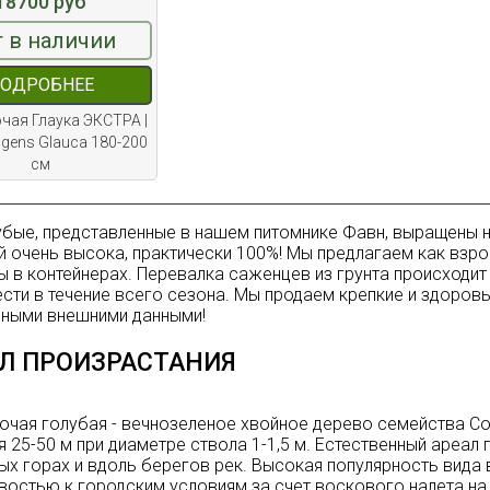
18700 руб
 в наличии
ОДРОБНЕЕ
чая Глаука ЭКСТРА |
ngens Glauca 180-200
см
убые, представленные в нашем питомнике Фавн, выращены н
й очень высока, практически 100%! Мы предлагаем как взрос
 в контейнерах. Перевалка саженцев из грунта происходит
сти в течение всего сезона. Мы продаем крепкие и здоров
ными внешними данными!
Л ПРОИЗРАСТАНИЯ
ючая голубая - вечнозеленое хвойное дерево семейства Со
я 25-50 м при диаметре ствола 1-1,5 м. Естественный ареал 
ых горах и вдоль берегов рек. Высокая популярность вида
востью к городским условиям за счет воскового налета н