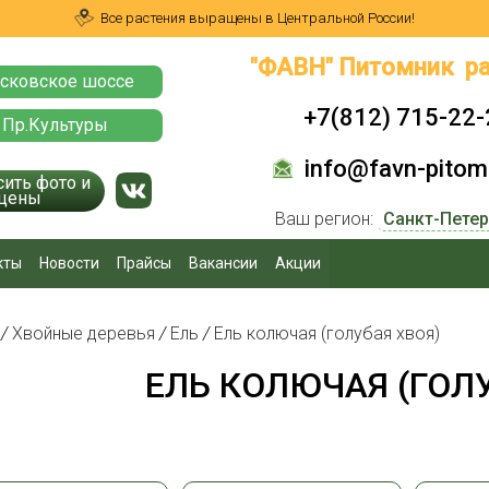
Все растения выращены в Центральной России!
"ФАВН" Питомник ра
сковское шоссе
+7(812) 715-22-
 Пр.Культуры
info@favn-pitomn
сить фото и
цены
Ваш регион:
кты
Новости
Прайсы
Вакансии
Акции
я
/
Хвойные деревья
/
Ель
/
Ель колючая (голубая хвоя)
ЕЛЬ КОЛЮЧАЯ (ГОЛ