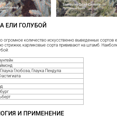
А ЕЛИ ГОЛУБОЙ
о огромное количество искусственно выведенных сортов е
 стрижки, карликовые сорта прививают на штамб. Наибол
убой:
унтейн
аймонд
 Глаука Глобоза, Глаука Пендула
Фастигиата
од
бург
ьберт
ОГИЯ И ПРИМЕНЕНИЕ