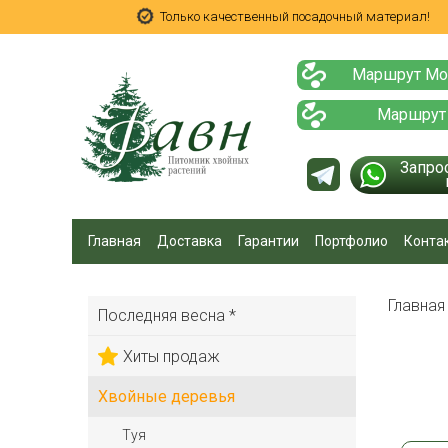
Только качественный посадочный материал!
Маршрут Мо
Маршрут
Запро
Главная
Доставка
Гарантии
Портфолио
Конта
Главна
Последняя весна *
Хиты продаж
Хвойные деревья
Туя