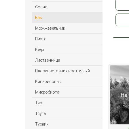
Сосна
Ель
Можжевельник
Пихта
Кедр
Лиственница
Плосковеточник восточный
Кипарисовик
Микробиота
Не
Тис
Тсуга
Туевик