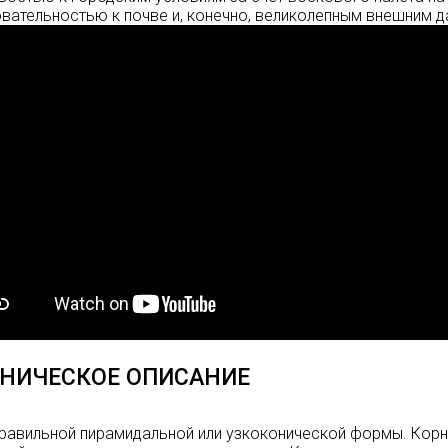
вательностью к почве и, конечно, великолепным внешним д
НИЧЕСКОЕ ОПИСАНИЕ
равильной пирамидальной или узкоконической формы. Корн