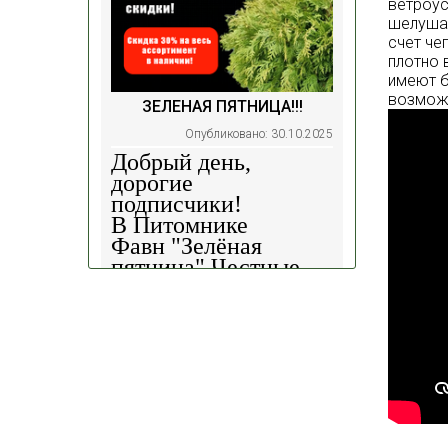
ветроус
шелушащ
счет че
плотно 
имеют б
возможн
ЗЕЛЕНАЯ ПЯТНИЦА!!!
Опубликовано: 30.10.2025
Добрый день,
дорогие
подписчики!
В Питомнике
Фавн
"Зелёная
пятница".
Честные
скидки!
— 30%
на
весь ассортимент в
наличии на наших
площадках!
Сроки проведения
акции: с
29.10 2025 -
04.11.2025
!!! Цены