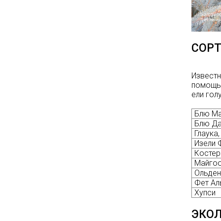
Опубликовано: 07.08.2025
Добрый день, дорогие
подписчики!
У нас началась
СУПЕР
СОРТ
АКЦИЯ!
Скидка 20%
на
все
туи западные
Известн
Брабант
в наличии на
помощью
нашей площадке!
ели гол
Блю Ма
Блю Д
Глаука,
Изели 
Костер
Майго
Ольден
Фет Ал
Хупси
ЭКОЛ