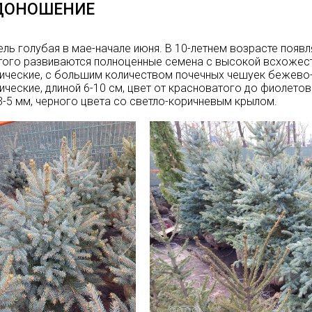
ДОНОШЕНИЕ
ель голубая в мае-начале июня. В 10-летнем возрасте появл
того развиваются полноценные семена с высокой всхожест
ические, с большим количеством почечных чешуек бежево
ические, длиной 6-10 см, цвет от красноватого до фиолето
3-5 мм, черного цвета со светло-коричневым крылом.