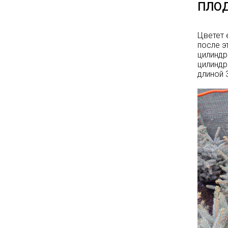
на сайте и на
ПЛО
площадке указаны
БЕЗ учёта скидки
!!!
Цветет 
после э
Успейте приобрести
цилиндр
качественные
цилиндр
растения и украсить
длиной 
свой сад! Всех ждём
в нашем питомнике!
ЧИТАТЬ ДАЛЕЕ
АКЦИЯ ТУИ БРАБАНТ