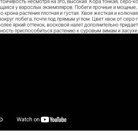
тойчивость несмотря на это, высокая. Кора тонкая, серо-к
аяся у взрослых экземпляров. Побеги прочные и мощные,
го крона растения плотная и густая. Хвоя жесткая и колюча
вокруг побега, почти под прямым углом. Цвет хвои от серо
олее яркий оттенок, восковой налет дополнительно придает
ость приспособиться растению к суровым зимам и засухе 