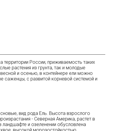
а территории России, приживаемость таких
лые растения из грунта, так и молодые
 весной и осенью, в контейнере ели можно
ые саженцы, с развитой корневой системой и
сновые, вид рода Ель. Высота взрослого
произрастания - Северная Америка, растет в
 в ландшафте и озеленении обусловлена
а хвое, высокой морозостойкостью,