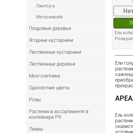
Лжетсуга
Нет
Метасеквойя
П
Плодовые деревья
Ель колю
Picea pu
Ягодные кустарники
Лиственные кустарники
Ели гол
Лиственные деревья
растени
саженцы
Многолетники
приобре
прекрас
Однолетние цветы
АРЕА
Розы
Растения в ассортименте в
Ель кол
контейнере P9
растени
скалист
Лианы
устойчи