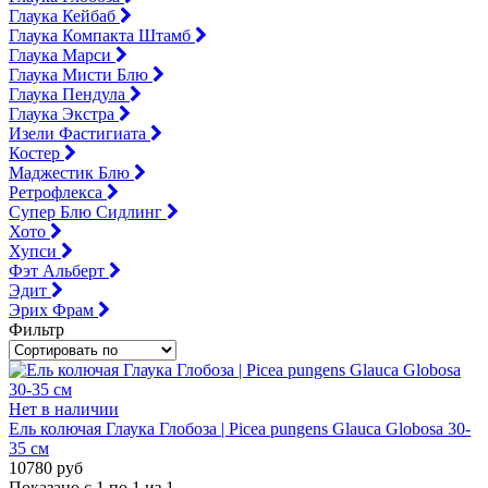
Глаука Кейбаб
Глаука Компакта Штамб
Глаука Марси
Глаука Мисти Блю
Глаука Пендула
Глаука Экстра
Изели Фастигиата
Костер
Маджестик Блю
Ретрофлекса
Супер Блю Сидлинг
Хото
Хупси
Фэт Альберт
Эдит
Эрих Фрам
Фильтр
Нет в наличии
Ель колючая Глаука Глобоза | Picea pungens Glauca Globosa 30-
35 см
10780 руб
Показано с 1 по 1 из 1