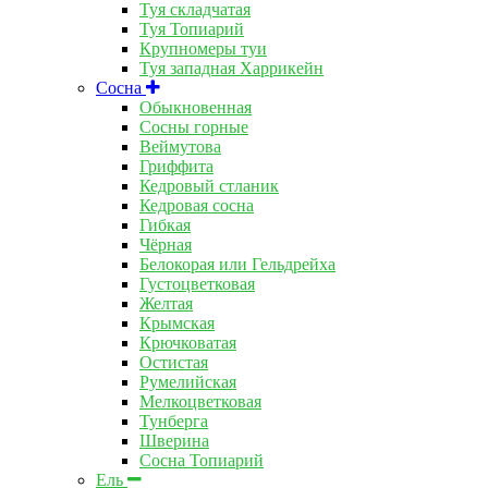
Туя складчатая
Туя Топиарий
Крупномеры туи
Туя западная Харрикейн
Сосна
Обыкновенная
Сосны горные
Веймутова
Гриффита
Кедровый стланик
Кедровая сосна
Гибкая
Чёрная
Белокорая или Гельдрейха
Густоцветковая
Желтая
Крымская
Крючковатая
Остистая
Румелийская
Мелкоцветковая
Тунберга
Шверина
Сосна Топиарий
Ель