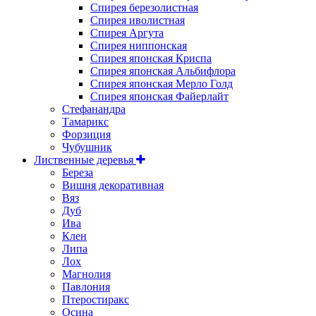
Спирея березолистная
Спирея иволистная
Спирея Аргута
Спирея ниппонская
Спирея японская Криспа
Спирея японская Альбифлора
Спирея японская Мерло Голд
Спирея японская Файерлайт
Стефанандра
Тамарикс
Форзиция
Чубушник
Лиственные деревья
Береза
Вишня декоративная
Вяз
Дуб
Ива
Клен
Липа
Лох
Магнолия
Павлония
Птеростиракс
Осина