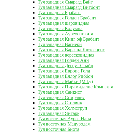
Туя западная Смарагд Вайт
Туя западная Смарагд Витбонт
Туя западная Брабант
Туя западная Голден Брабант
Туя западная шаровидная
Туя западная Колумна
Туя западная Ауреоспиката
Туя западная Кинг оф Брабант
Туя западная Вагнери
Туя западная Вареана Лютесценс
Туя западная вересковидная
Туя западная Голден Анн
Туя западная Дегрут Спайр
Туя западная Европа Голд
Туя западная Еллоу Риббон
Туя западная Майки (Miky)
Туя западная Пирамидалис Компакта
Туя западная Санкист
Туя западная Спиралис
Туя западная Столвик
Туя западная Холмструп
Туя западная Янтарь
Туя восточная Ауреа Нана
Туя восточная Мадуродам
Туя восточная Биота