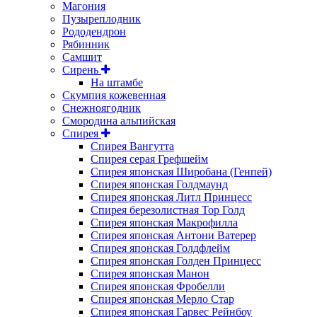
Магония
Пузыреплодник
Рододендрон
Рябинник
Самшит
Сирень
На штамбе
Скумпия кожевенная
Снежноягодник
Смородина альпийская
Спирея
Спирея Вангутта
Спирея серая Грефшейм
Спирея японская Широбана (Генпей)
Спирея японская Голдмаунд
Спирея японская Литл Принцесс
Спирея березолистная Тор Голд
Спирея японская Макрофилла
Спирея японская Антони Ватерер
Спирея японская Голдфлейм
Спирея японская Голден Принцесс
Спирея японская Манон
Спирея японская Фробелли
Спирея японская Мерло Стар
Спирея японская Гарвес Рейнбоу