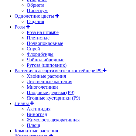
Обриета
Пиретрум
Однолетние цветы
Гацания
Розы
Роза на штамбе
Плетистые
Почвопокровные
Спрей
Флорибунды
Чайно-гибридные
Ругоза (шиповник)
Растения в ассортименте в контейнере P9
Хвойные растения
Лиственные растения
Многолетники
Плодовые деревья (Р9)
Ягодные кустарники (Р9)
Лианы
Актинидия
Виноград
Жимолость декоративная
Плющ
Комнатные растения