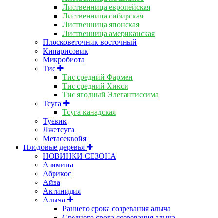
Лиственница европейская
Лиственница сибирская
Лиственница японская
Лиственница американская
Плосковеточник восточный
Кипарисовик
Микробиота
Тис
Тис средний Фармен
Тис средний Хикси
Тис ягодный Элегантиссима
Тсуга
Тсуга канадская
Туевик
Лжетсуга
Метасеквойя
Плодовые деревья
НОВИНКИ СЕЗОНА
Азимина
Абрикос
Айва
Актинидия
Алыча
Раннего срока созревания алыча
Среднего срока созревания алыча