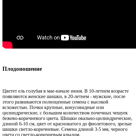
Плодоношение
Цветет ель голубая в мае-начале июня. В 10-летнем возрасте
появляются женские шишки, в 20-летнем - мужские, после
этого развиваются полноценные семена с высокой
всхожестью. Почки крупные, конусовидные или
цилиндрические, с большим количеством почечных чешуек
бежево-коричневого цвета. Шишки овально-цилиндрические,
длиной 6-10 см, цвет от красноватого до фиолетового, зрелые
шишки светло-коричневые. Семена длиной 3-5 мм, черного
цвета со светло-коричневым крылом.