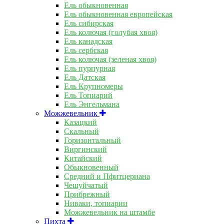
Ель обыкновенная
Ель обыкновенная европейская
Ель сибирская
Ель колючая (голубая хвоя)
Ель канадская
Ель сербская
Ель колючая (зеленая хвоя)
Ель пурпурная
Ель Датская
Ель Крупномеры
Ель Топиарий
Ель Энгельмана
Можжевельник
Казацкий
Скальный
Горизонтальный
Виргинский
Китайский
Обыкновенный
Средний и Пфитцериана
Чешуйчатый
Прибрежный
Ниваки, топиарии
Можжевельник на штамбе
Пихта