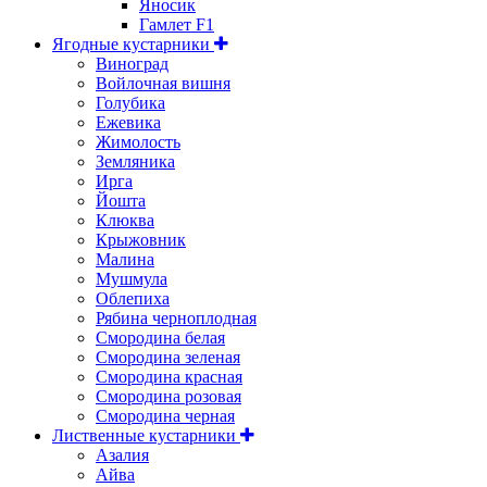
Яносик
Гамлет F1
Ягодные кустарники
Виноград
Войлочная вишня
Голубика
Ежевика
Жимолость
Земляника
Ирга
Йошта
Клюква
Крыжовник
Малина
Мушмула
Облепиха
Рябина черноплодная
Смородина белая
Смородина зеленая
Смородина красная
Смородина розовая
Смородина черная
Лиственные кустарники
Азалия
Айва