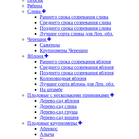
Персик
Рябина
Слива
Раннего срока созревания слива
Среднего срока созревания слива
Позднего срока созревания слива
Лучшие сорта сливы для Лен. обл.
Черешня
Саженцы
Крупномеры Черешни
Яблоня
Раннего срока созревания яблоня
Среднего срока созревания яблоня
Позднего срока созревания яблоня
Колоновидная яблоня
Лучшие сорта яблонь для Лен. обл.
На штамбе
Плодовые с несколькими прививками
Дерево-сад яблоня
Дерево-сад слива
Дерево-сад груша
Дерево-сад вишня
Плодовые крупномеры
Абрикос
Алыча