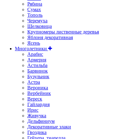
Рябина
Сумах
Тополь
Черемуха
Шелковица
Крупномеры лиственные деревья
Яблоня декоративная
Ясень
Многолетники
Арабис
Армерия
Астильбa
Барвинок
Бузульник
Астра
Вероника
Вербейник
Вереск
Гайлардия
Ирис
Живучка
Дельфиниум
Декоративные злаки
Гвоздика
Гейхера, тиарелла