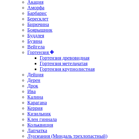
Акация
Аморфа
Барбарис
Бересклет
Бирючина
Боярышник
Буддлея
Бузина
Вейгела
Гортензия
Гортензия древовидная
Гортензия метельчатая
Гортензия крупнолистная
Дейция
Дерен
Дрок
Ива
Калина
Карагана
Керрия
Кизильник
Клен гиннала
Кольквиция
Лапчатка
Луизеания (Миндаль трехлопастный)