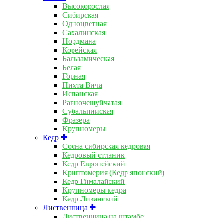
Высокорослая
Сибирская
Одноцветная
Сахалинская
Нордмана
Корейская
Бальзамическая
Белая
Горная
Пихта Вича
Испанская
Равночешуйчатая
Субальпийская
Фразера
Крупномеры
Кедр
Сосна сибирская кедровая
Кедровый стланик
Кедр Европейский
Криптомерия (Кедр японский)
Кедр Гималайский
Крупномеры кедра
Кедр Ливанский
Лиственница
Лиственница на штамбе