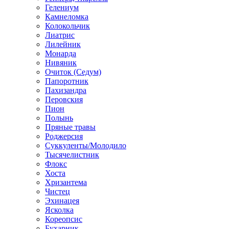
Гелениум
Камнеломка
Колокольчик
Лиатрис
Лилейник
Монарда
Нивяник
Очиток (Седум)
Папоротник
Пахизандра
Перовския
Пион
Полынь
Пряные травы
Роджерсия
Суккуленты/Молодило
Тысячелистник
Флокс
Хоста
Хризантема
Чистец
Эхинацея
Ясколка
Кореопсис
Бухарник