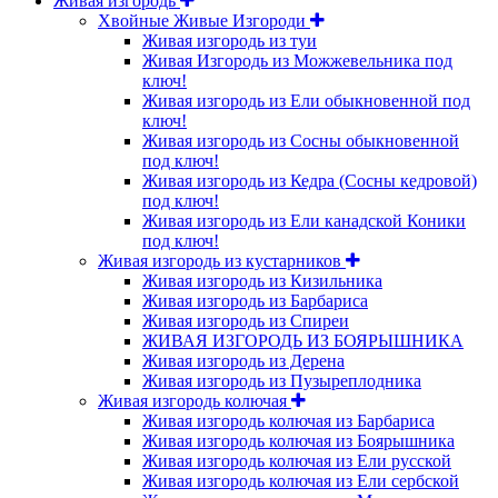
Живая изгородь
Хвойные Живые Изгороди
Живая изгородь из туи
Живая Изгородь из Можжевельника под
ключ!
Живая изгородь из Ели обыкновенной под
ключ!
Живая изгородь из Сосны обыкновенной
под ключ!
Живая изгородь из Кедра (Сосны кедровой)
под ключ!
Живая изгородь из Ели канадской Коники
под ключ!
Живая изгородь из кустарников
Живая изгородь из Кизильника
Живая изгородь из Барбариса
Живая изгородь из Спиреи
ЖИВАЯ ИЗГОРОДЬ ИЗ БОЯРЫШНИКА
Живая изгородь из Дерена
Живая изгородь из Пузыреплодника
Живая изгородь колючая
Живая изгородь колючая из Барбариса
Живая изгородь колючая из Боярышника
Живая изгородь колючая из Ели русской
Живая изгородь колючая из Ели сербской