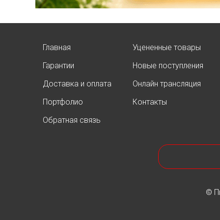
Главная
Уцененные товары
Гарантии
Новые поступления
АКЦИЯ ТУИ БРАБАНТ
Доставка и оплата
Онлайн трансляция
Опубликовано: 07.08.2025
Портфолио
Контакты
Добрый день, дорогие
подписчики!
Обратная связь
У нас началась
СУПЕР
АКЦИЯ!
Скидка 20%
на
все
туи западные
Брабант
в наличии на
нашей площадке!
© П