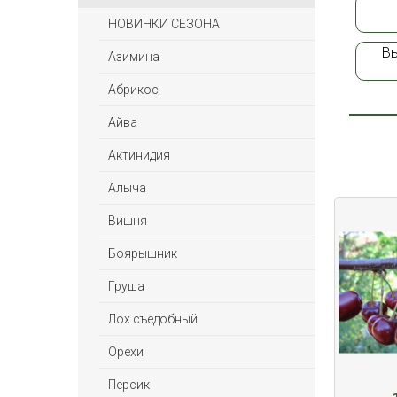
НОВИНКИ СЕЗОНА
В
Азимина
Абрикос
Айва
Актинидия
Алыча
Вишня
Боярышник
Груша
Лох съедобный
Орехи
Персик