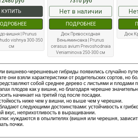
12480 руб
7310 руб
Нет в наличии
Не
КУПИТЬ
ОДРОБНЕЕ
ПОДРОБНЕЕ
до-вишня | Prunus
Дюк Превосходная
Дюк Кр
hudo vishnya 300-350
Веньяминовка | Prunus
см
сerasus avium Prevoshodnaia
Veniaminova 250-300 см
ли вишнево-черешневые гибриды появились случайно путе
ате они взяли характеристики от родительских сортов, но 
едставляют собой среднее дерево с листьями и плодами п
запах плодов как у вишни, но благодаря черешне значитель
сить начинает на третий год после посадки.
тойкость ниже чем у вишни, но выше чем у черешни.
ладают следующими достоинствами: устойчивость к грибк
й вкус, неприхотливость в выращивании.
тки: нуждаются в опылителях (вишня или черешня, зависит о
ать почки.