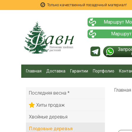
Только качественный посадочный материал!
Маршрут Мо
Маршрут
Запро
Главная
Доставка
Гарантии
Портфолио
Конта
Главна
Последняя весна *
Хиты продаж
Хвойные деревья
Плодовые деревья