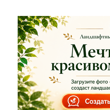
скидки!
— 30%
на
весь ассортимент в
наличии на наших
площадках!
Сроки проведения
акции: с
29.10 2025 -
04.11.2025
!!! Цены
на сайте и на
площадке указаны
БЕЗ учёта скидки
!!!
Успейте приобрести
качественные
растения и украсить
свой сад! Всех ждём
в нашем питомнике!
ЧИТАТЬ ДАЛЕЕ