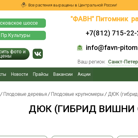
Все растения выращены в Центральной России!
"ФАВН" Питомник ра
сковское шоссе
+7(812) 715-22-
 Пр.Культуры
info@favn-pitomn
сить фото и
цены
Ваш регион:
кты
Новости
Прайсы
Вакансии
Акции
я
/
Плодовые деревья
/
Плодовые крупномеры
/
ДЮК (гибрид
ДЮК (ГИБРИД ВИШНИ 