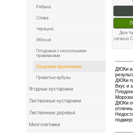
Рябина
Слива
П
Черешня
Дюк Чу
cerasus C
Яблоня
Плодовые с несколькими
прививками
Плодовые крупномеры
ДЮКи и
результ
Привитые арбузы
ДЮКи пр
Вкус и 
Ягодные кустарники
Плодоно
Морозос
Лиственные кустарники
ДЮКи об
отличны
Лиственные деревья
Недоста
подмерз
Многолетники