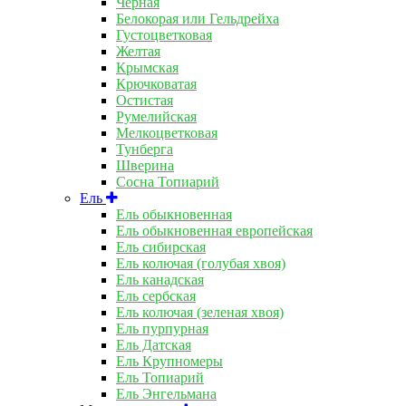
Чёрная
Белокорая или Гельдрейха
Густоцветковая
Желтая
Крымская
Крючковатая
Остистая
Румелийская
Мелкоцветковая
Тунберга
Шверина
Сосна Топиарий
Ель
Ель обыкновенная
Ель обыкновенная европейская
Ель сибирская
Ель колючая (голубая хвоя)
Ель канадская
Ель сербская
Ель колючая (зеленая хвоя)
Ель пурпурная
Ель Датская
Ель Крупномеры
Ель Топиарий
Ель Энгельмана