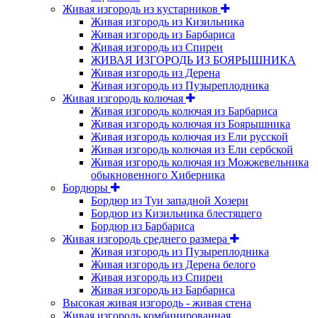
Живая изгородь из кустарников
Живая изгородь из Кизильника
Живая изгородь из Барбариса
Живая изгородь из Спиреи
ЖИВАЯ ИЗГОРОДЬ ИЗ БОЯРЫШНИКА
Живая изгородь из Дерена
Живая изгородь из Пузыреплодника
Живая изгородь колючая
Живая изгородь колючая из Барбариса
Живая изгородь колючая из Боярышника
Живая изгородь колючая из Ели русской
Живая изгородь колючая из Ели сербской
Живая изгородь колючая из Можжевельника
обыкновенного Хиберника
Бордюры
Бордюр из Туи западной Хозери
Бордюр из Кизильника блестящего
Бордюр из Барбариса
Живая изгородь среднего размера
Живая изгородь из Пузыреплодника
Живая изгородь из Дерена белого
Живая изгородь из Спиреи
Живая изгородь из Барбариса
Высокая живая изгородь - живая стена
Живая изгородь комбинированная