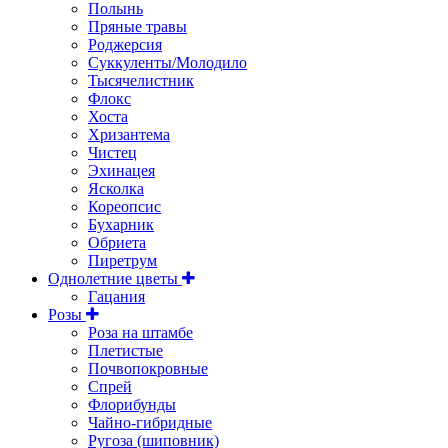
Полынь
Пряные травы
Роджерсия
Суккуленты/Молодило
Тысячелистник
Флокс
Хоста
Хризантема
Чистец
Эхинацея
Ясколка
Кореопсис
Бухарник
Обриета
Пиретрум
Однолетние цветы
Гацания
Розы
Роза на штамбе
Плетистые
Почвопокровные
Спрей
Флорибунды
Чайно-гибридные
Ругоза (шиповник)