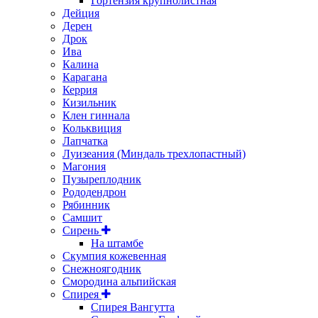
Гортензия крупнолистная
Дейция
Дерен
Дрок
Ива
Калина
Карагана
Керрия
Кизильник
Клен гиннала
Кольквиция
Лапчатка
Луизеания (Миндаль трехлопастный)
Магония
Пузыреплодник
Рододендрон
Рябинник
Самшит
Сирень
На штамбе
Скумпия кожевенная
Снежноягодник
Смородина альпийская
Спирея
Спирея Вангутта