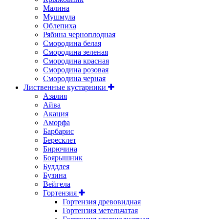
Малина
Мушмула
Облепиха
Рябина черноплодная
Смородина белая
Смородина зеленая
Смородина красная
Смородина розовая
Смородина черная
Лиственные кустарники
Азалия
Айва
Акация
Аморфа
Барбарис
Бересклет
Бирючина
Боярышник
Буддлея
Бузина
Вейгела
Гортензия
Гортензия древовидная
Гортензия метельчатая