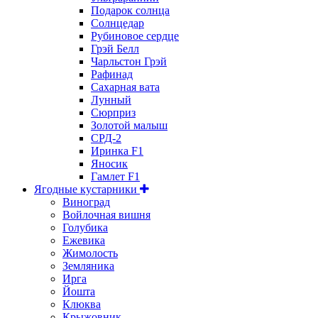
Подарок солнца
Солнцедар
Рубиновое сердце
Грэй Белл
Чарльстон Грэй
Рафинад
Сахарная вата
Лунный
Сюрприз
Золотой малыш
СРД-2
Иринка F1
Яносик
Гамлет F1
Ягодные кустарники
Виноград
Войлочная вишня
Голубика
Ежевика
Жимолость
Земляника
Ирга
Йошта
Клюква
Крыжовник