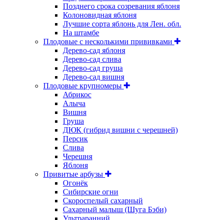
Позднего срока созревания яблоня
Колоновидная яблоня
Лучшие сорта яблонь для Лен. обл.
На штамбе
Плодовые с несколькими прививками
Дерево-сад яблоня
Дерево-сад слива
Дерево-сад груша
Дерево-сад вишня
Плодовые крупномеры
Абрикос
Алыча
Вишня
Груша
ДЮК (гибрид вишни с черешней)
Персик
Слива
Черешня
Яблоня
Привитые арбузы
Огонёк
Сибирские огни
Скороспелый сахарный
Сахарный малыш (Шуга Бэби)
Ультраранний