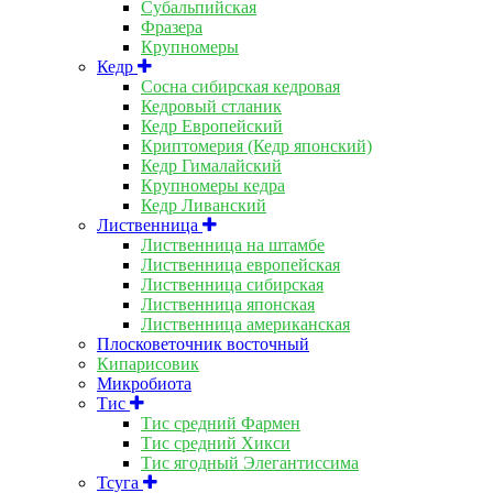
Субальпийская
Фразера
Крупномеры
Кедр
Сосна сибирская кедровая
Кедровый стланик
Кедр Европейский
Криптомерия (Кедр японский)
Кедр Гималайский
Крупномеры кедра
Кедр Ливанский
Лиственница
Лиственница на штамбе
Лиственница европейская
Лиственница сибирская
Лиственница японская
Лиственница американская
Плосковеточник восточный
Кипарисовик
Микробиота
Тис
Тис средний Фармен
Тис средний Хикси
Тис ягодный Элегантиссима
Тсуга