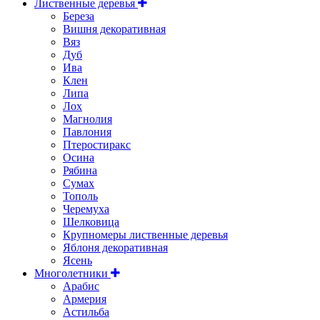
Лиственные деревья
Береза
Вишня декоративная
Вяз
Дуб
Ива
Клен
Липа
Лох
Магнолия
Павлония
Птеростиракс
Осина
Рябина
Сумах
Тополь
Черемуха
Шелковица
Крупномеры лиственные деревья
Яблоня декоративная
Ясень
Многолетники
Арабис
Армерия
Астильбa