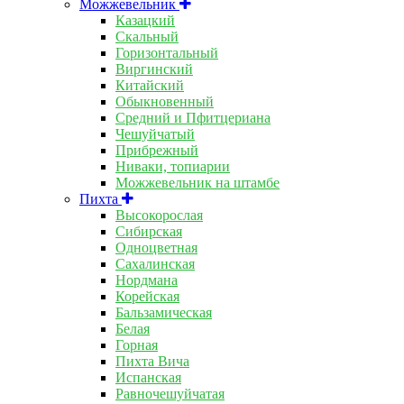
Можжевельник
Казацкий
Скальный
Горизонтальный
Виргинский
Китайский
Обыкновенный
Средний и Пфитцериана
Чешуйчатый
Прибрежный
Ниваки, топиарии
Можжевельник на штамбе
Пихта
Высокорослая
Сибирская
Одноцветная
Сахалинская
Нордмана
Корейская
Бальзамическая
Белая
Горная
Пихта Вича
Испанская
Равночешуйчатая