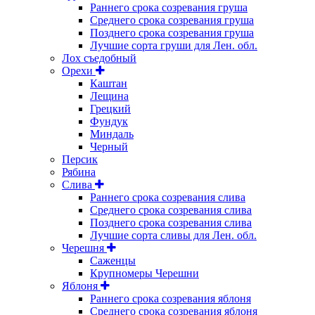
Раннего срока созревания груша
Среднего срока созревания груша
Позднего срока созревания груша
Лучшие сорта груши для Лен. обл.
Лох съедобный
Орехи
Каштан
Лещина
Грецкий
Фундук
Миндаль
Черный
Персик
Рябина
Слива
Раннего срока созревания слива
Среднего срока созревания слива
Позднего срока созревания слива
Лучшие сорта сливы для Лен. обл.
Черешня
Саженцы
Крупномеры Черешни
Яблоня
Раннего срока созревания яблоня
Среднего срока созревания яблоня