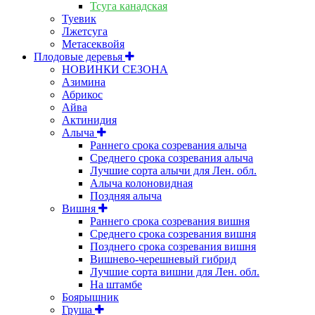
Тсуга канадская
Туевик
Лжетсуга
Метасеквойя
Плодовые деревья
НОВИНКИ СЕЗОНА
Азимина
Абрикос
Айва
Актинидия
Алыча
Раннего срока созревания алыча
Среднего срока созревания алыча
Лучшие сорта алычи для Лен. обл.
Алыча колоновидная
Поздняя алыча
Вишня
Раннего срока созревания вишня
Среднего срока созревания вишня
Позднего срока созревания вишня
Вишнево-черешневый гибрид
Лучшие сорта вишни для Лен. обл.
На штамбе
Боярышник
Груша