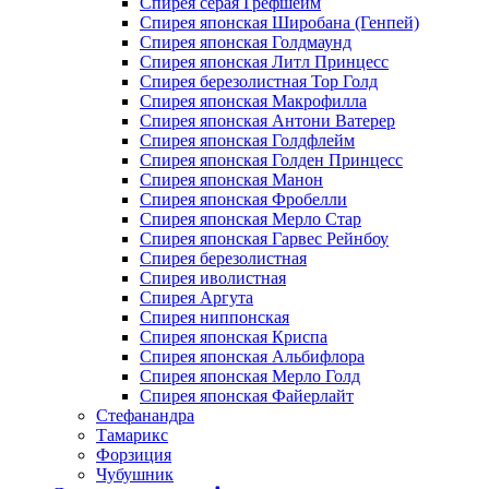
Спирея серая Грефшейм
Спирея японская Широбана (Генпей)
Спирея японская Голдмаунд
Спирея японская Литл Принцесс
Спирея березолистная Тор Голд
Спирея японская Макрофилла
Спирея японская Антони Ватерер
Спирея японская Голдфлейм
Спирея японская Голден Принцесс
Спирея японская Манон
Спирея японская Фробелли
Спирея японская Мерло Стар
Спирея японская Гарвес Рейнбоу
Спирея березолистная
Спирея иволистная
Спирея Аргута
Спирея ниппонская
Спирея японская Криспа
Спирея японская Альбифлора
Спирея японская Мерло Голд
Спирея японская Файерлайт
Стефанандра
Тамарикс
Форзиция
Чубушник