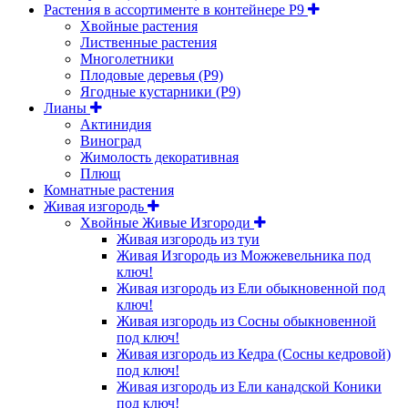
Растения в ассортименте в контейнере P9
Хвойные растения
Лиственные растения
Многолетники
Плодовые деревья (Р9)
Ягодные кустарники (Р9)
Лианы
Актинидия
Виноград
Жимолость декоративная
Плющ
Комнатные растения
Живая изгородь
Хвойные Живые Изгороди
Живая изгородь из туи
Живая Изгородь из Можжевельника под
ключ!
Живая изгородь из Ели обыкновенной под
ключ!
Живая изгородь из Сосны обыкновенной
под ключ!
Живая изгородь из Кедра (Сосны кедровой)
под ключ!
Живая изгородь из Ели канадской Коники
под ключ!