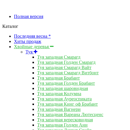
Полная версия
Каталог
Последняя весна *
Хиты продаж
Хвойные деревья
Туя
Туя западная Смарагд
Туя западная Голден Смарагд
Туя западная Смарагд Вайт
Туя западная Смарагд Витбонт
Туя западная Брабант
Туя западная Голден Брабант
Туя западная шаровидная
Туя западная Колумна
Туя западная Ауреоспиката
Туя западная Кинг оф Брабант
Туя западная Вагнери
Туя западная Вареана Лютесценс
Туя западная вересковидная
Туя западная Голден Анн