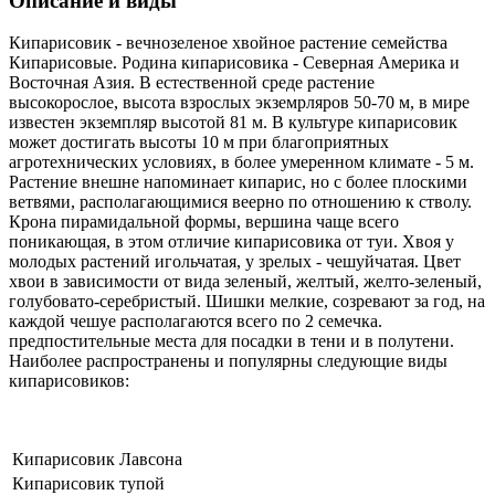
Описание и виды
Кипарисовик - вечнозеленое хвойное растение семейства
Кипарисовые. Родина кипарисовика - Северная Америка и
Восточная Азия. В естественной среде растение
высокорослое, высота взрослых экземрляров 50-70 м, в мире
известен экземпляр высотой 81 м. В культуре кипарисовик
может достигать высоты 10 м при благоприятных
агротехнических условиях, в более умеренном климате - 5 м.
Растение внешне напоминает кипарис, но с более плоскими
ветвями, располагающимися веерно по отношению к стволу.
Крона пирамидальной формы, вершина чаще всего
поникающая, в этом отличие кипарисовика от туи. Хвоя у
молодых растений игольчатая, у зрелых - чешуйчатая. Цвет
хвои в зависимости от вида зеленый, желтый, желто-зеленый,
голубовато-серебристый. Шишки мелкие, созревают за год, на
каждой чешуе располагаются всего по 2 семечка.
предпостительные места для посадки в тени и в полутени.
Наиболее распространены и популярны следующие виды
кипарисовиков:
Кипарисовик Лавсона
Кипарисовик тупой