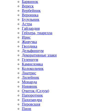
Барвинок
Вереск
Вербейник
Вероника
Бузульник
Астра
Гайлардия
Гейхера, тиарелла
Ирис
Живучка
Гвоздика
Дельфиниум
Декоративные злаки
Гелениум
Камнеломка
Колокольчик
Лиатрис
Лилейник
Монарда
Нивяник
Очиток (Седум)
Папоротник
Пахизандра
Перовския
Пион