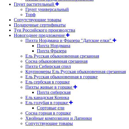
Грунт растительный
Грунт универсальный
Торф
Сопутствующие товары
Подарочные сертификаты
Туи Российского производства
Новогоднее предложение
Пихта Нордмана и Фразера "Датские елки"
Пихта Нордмана
Пихта Фразера
Ель Русская обыкновенная срезанная
Сосна обыкновенная срезанная
Пихта Сибирская спил
Крупномеры Ель Русская обыкновенная срезанная
Ель Русская обыкновенная в горшке
Ель сербская в горшке
Пихты живые в горшке
Пихта сибирская
Ель канадская Коника
Ель голубая в горшке
Сортовые ели
Сосна горная в горшке
Хвойные композиции и Лапники
Сопутствующие товары