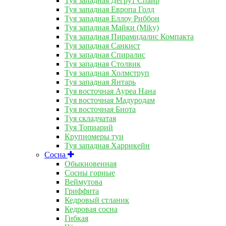
Туя западная Дегрут Спайр
Туя западная Европа Голд
Туя западная Еллоу Риббон
Туя западная Майки (Miky)
Туя западная Пирамидалис Компакта
Туя западная Санкист
Туя западная Спиралис
Туя западная Столвик
Туя западная Холмструп
Туя западная Янтарь
Туя восточная Ауреа Нана
Туя восточная Мадуродам
Туя восточная Биота
Туя складчатая
Туя Топиарий
Крупномеры туи
Туя западная Харрикейн
Сосна
Обыкновенная
Сосны горные
Веймутова
Гриффита
Кедровый стланик
Кедровая сосна
Гибкая