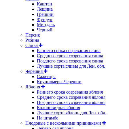
Каштан
Лещина
Грецкий
Фундук
Миндаль
Черный
Персик
Рябина
Слива
Раннего срока созревания слива
Среднего срока созревания слива
Позднего срока созревания слива
Лучшие сорта сливы для Лен. обл.
Черешня
Саженцы
Крупномеры Черешни
Яблоня
Раннего срока созревания яблоня
Среднего срока созревания яблоня
Позднего срока созревания яблоня
Колоновидная яблоня
Лучшие сорта яблонь для Лен. обл.
На штамбе
Плодовые с несколькими прививками
Дерево-сад яблоня