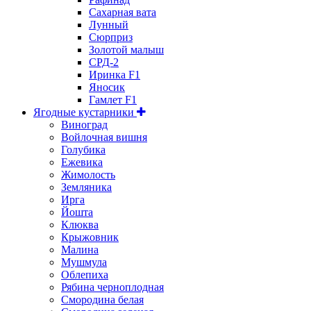
Сахарная вата
Лунный
Сюрприз
Золотой малыш
СРД-2
Иринка F1
Яносик
Гамлет F1
Ягодные кустарники
Виноград
Войлочная вишня
Голубика
Ежевика
Жимолость
Земляника
Ирга
Йошта
Клюква
Крыжовник
Малина
Мушмула
Облепиха
Рябина черноплодная
Смородина белая