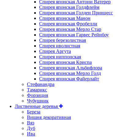
Спирея японская Антони Ватерер
Спирея японская Голдфлейм
Спирея японская Голден Принцесс
Спирея японская Манон
Спирея японская Фробелли
Спирея японская Мерло Стар
Спирея японская Гарвес Рейнбоу
Спирея березолистная
Спирея иволистная
Спирея Аргута
Спирея ниппонская
Спирея японская Криспа
Спирея японская Альбифлора
Спирея японская Мерло Голд
Спирея японская Файерлайт
Стефанандра
Тамарикс
Форзиция
Чубушник
Лиственные деревья
Береза
Вишня декоративная
Вяз
Дуб
Ива