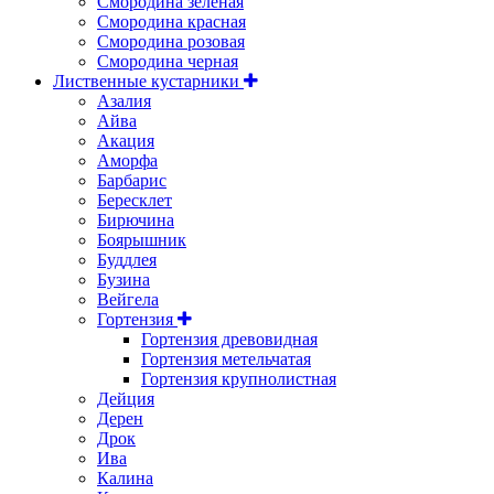
Смородина зеленая
Смородина красная
Смородина розовая
Смородина черная
Лиственные кустарники
Азалия
Айва
Акация
Аморфа
Барбарис
Бересклет
Бирючина
Боярышник
Буддлея
Бузина
Вейгела
Гортензия
Гортензия древовидная
Гортензия метельчатая
Гортензия крупнолистная
Дейция
Дерен
Дрок
Ива
Калина