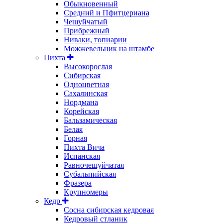
Обыкновенный
Средний и Пфитцериана
Чешуйчатый
Прибрежный
Ниваки, топиарии
Можжевельник на штамбе
Пихта
Высокорослая
Сибирская
Одноцветная
Сахалинская
Нордмана
Корейская
Бальзамическая
Белая
Горная
Пихта Вича
Испанская
Равночешуйчатая
Субальпийская
Фразера
Крупномеры
Кедр
Сосна сибирская кедровая
Кедровый стланик