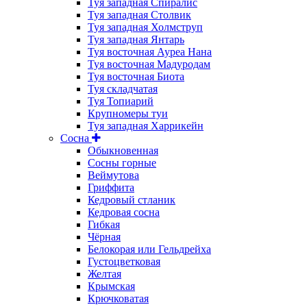
Туя западная Спиралис
Туя западная Столвик
Туя западная Холмструп
Туя западная Янтарь
Туя восточная Ауреа Нана
Туя восточная Мадуродам
Туя восточная Биота
Туя складчатая
Туя Топиарий
Крупномеры туи
Туя западная Харрикейн
Сосна
Обыкновенная
Сосны горные
Веймутова
Гриффита
Кедровый стланик
Кедровая сосна
Гибкая
Чёрная
Белокорая или Гельдрейха
Густоцветковая
Желтая
Крымская
Крючковатая