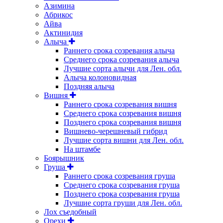
Азимина
Абрикос
Айва
Актинидия
Алыча
Раннего срока созревания алыча
Среднего срока созревания алыча
Лучшие сорта алычи для Лен. обл.
Алыча колоновидная
Поздняя алыча
Вишня
Раннего срока созревания вишня
Среднего срока созревания вишня
Позднего срока созревания вишня
Вишнево-черешневый гибрид
Лучшие сорта вишни для Лен. обл.
На штамбе
Боярышник
Груша
Раннего срока созревания груша
Среднего срока созревания груша
Позднего срока созревания груша
Лучшие сорта груши для Лен. обл.
Лох съедобный
Орехи