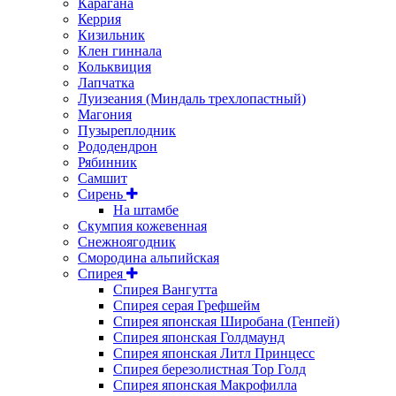
Карагана
Керрия
Кизильник
Клен гиннала
Кольквиция
Лапчатка
Луизеания (Миндаль трехлопастный)
Магония
Пузыреплодник
Рододендрон
Рябинник
Самшит
Сирень
На штамбе
Скумпия кожевенная
Снежноягодник
Смородина альпийская
Спирея
Спирея Вангутта
Спирея серая Грефшейм
Спирея японская Широбана (Генпей)
Спирея японская Голдмаунд
Спирея японская Литл Принцесс
Спирея березолистная Тор Голд
Спирея японская Макрофилла