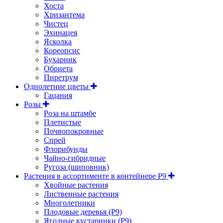
Хоста
Хризантема
Чистец
Эхинацея
Ясколка
Кореопсис
Бухарник
Обриета
Пиретрум
Однолетние цветы
Гацания
Розы
Роза на штамбе
Плетистые
Почвопокровные
Спрей
Флорибунды
Чайно-гибридные
Ругоза (шиповник)
Растения в ассортименте в контейнере P9
Хвойные растения
Лиственные растения
Многолетники
Плодовые деревья (Р9)
Ягодные кустарники (Р9)