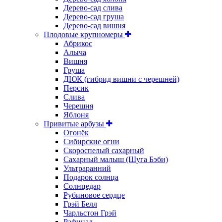
Дерево-сад слива
Дерево-сад груша
Дерево-сад вишня
Плодовые крупномеры
Абрикос
Алыча
Вишня
Груша
ДЮК (гибрид вишни с черешней)
Персик
Слива
Черешня
Яблоня
Привитые арбузы
Огонёк
Сибирские огни
Скороспелый сахарный
Сахарный малыш (Шуга Бэби)
Ультраранний
Подарок солнца
Солнцедар
Рубиновое сердце
Грэй Белл
Чарльстон Грэй
Рафинад