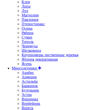
Клен
Липа
Лох
Магнолия
Павлония
Птеростиракс
Осина
Рябина
Сумах
Тополь
Черемуха
Шелковица
Крупномеры лиственные деревья
Яблоня декоративная
Ясень
Многолетники
Арабис
Армерия
Астильбa
Барвинок
Бузульник
Астра
Вероника
Вербейник
Вереск