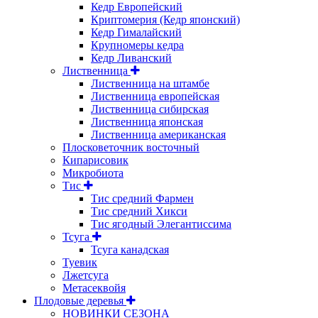
Кедр Европейский
Криптомерия (Кедр японский)
Кедр Гималайский
Крупномеры кедра
Кедр Ливанский
Лиственница
Лиственница на штамбе
Лиственница европейская
Лиственница сибирская
Лиственница японская
Лиственница американская
Плосковеточник восточный
Кипарисовик
Микробиота
Тис
Тис средний Фармен
Тис средний Хикси
Тис ягодный Элегантиссима
Тсуга
Тсуга канадская
Туевик
Лжетсуга
Метасеквойя
Плодовые деревья
НОВИНКИ СЕЗОНА