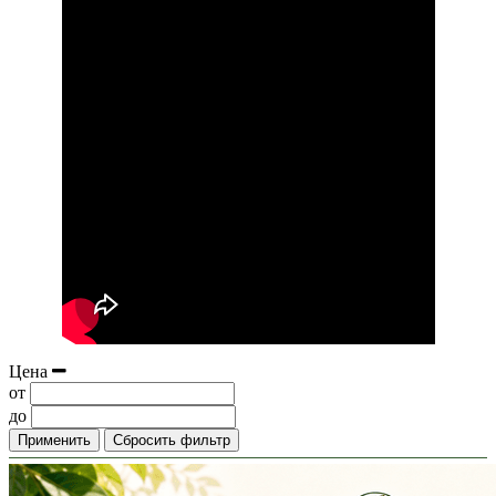
Цена
от
до
Применить
Сбросить фильтр