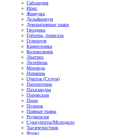
Гайлардия
Ирис
Живучка
Дельфиниум
Декоративные злаки
Гвоздика
Гейхера, тиарелла
Гелениум
Камнеломка
Колокольчик
Лиатрис
Лилейник
Монарда
Нивяник
Очиток (Седум)
Папоротник
Пахизандра
Перовския
Пион
Полынь
Пряные травы
Роджерсия
Суккуленты/Молодило
Тысячелистник
Флокс