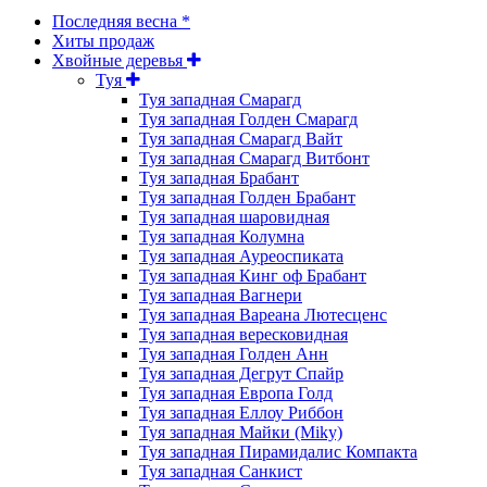
Последняя весна *
Хиты продаж
Хвойные деревья
Туя
Туя западная Смарагд
Туя западная Голден Смарагд
Туя западная Смарагд Вайт
Туя западная Смарагд Витбонт
Туя западная Брабант
Туя западная Голден Брабант
Туя западная шаровидная
Туя западная Колумна
Туя западная Ауреоспиката
Туя западная Кинг оф Брабант
Туя западная Вагнери
Туя западная Вареана Лютесценс
Туя западная вересковидная
Туя западная Голден Анн
Туя западная Дегрут Спайр
Туя западная Европа Голд
Туя западная Еллоу Риббон
Туя западная Майки (Miky)
Туя западная Пирамидалис Компакта
Туя западная Санкист