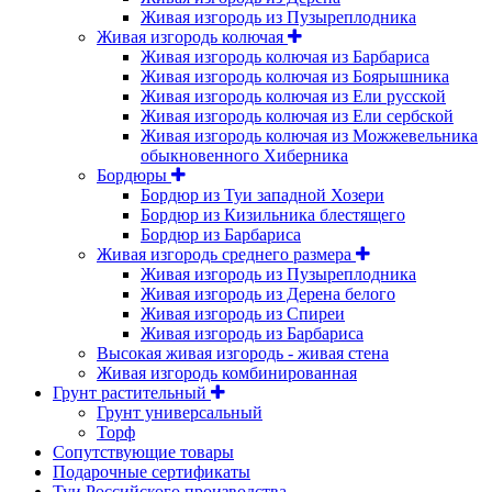
Живая изгородь из Пузыреплодника
Живая изгородь колючая
Живая изгородь колючая из Барбариса
Живая изгородь колючая из Боярышника
Живая изгородь колючая из Ели русской
Живая изгородь колючая из Ели сербской
Живая изгородь колючая из Можжевельника
обыкновенного Хиберника
Бордюры
Бордюр из Туи западной Хозери
Бордюр из Кизильника блестящего
Бордюр из Барбариса
Живая изгородь среднего размера
Живая изгородь из Пузыреплодника
Живая изгородь из Дерена белого
Живая изгородь из Спиреи
Живая изгородь из Барбариса
Высокая живая изгородь - живая стена
Живая изгородь комбинированная
Грунт растительный
Грунт универсальный
Торф
Сопутствующие товары
Подарочные сертификаты
Туи Российского производства