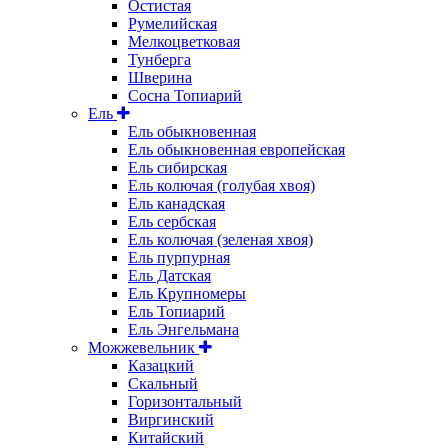
Остистая
Румелийская
Мелкоцветковая
Тунберга
Шверина
Сосна Топиарий
Ель
Ель обыкновенная
Ель обыкновенная европейская
Ель сибирская
Ель колючая (голубая хвоя)
Ель канадская
Ель сербская
Ель колючая (зеленая хвоя)
Ель пурпурная
Ель Датская
Ель Крупномеры
Ель Топиарий
Ель Энгельмана
Можжевельник
Казацкий
Скальный
Горизонтальный
Виргинский
Китайский