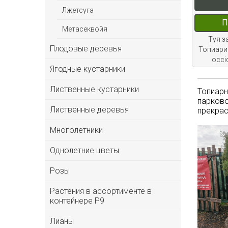
Лжетсуга
П
Метасеквойя
Туя з
Плодовые деревья
Топиарий
occi
Ягодные кустарники
Лиственные кустарники
Топиарн
парково
Лиственные деревья
прекрас
Многолетники
Однолетние цветы
Розы
Растения в ассортименте в
контейнере P9
Лианы