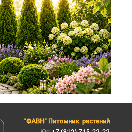
"ФАВН" Питомник растений
Юг:
+7 (812) 715-22-22