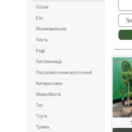
Сосна
Ель
Тр
Можжевельник
Пихта
Кедр
Лиственница
Плосковеточник восточный
Кипарисовик
Микробиота
Тис
Тсуга
Туевик