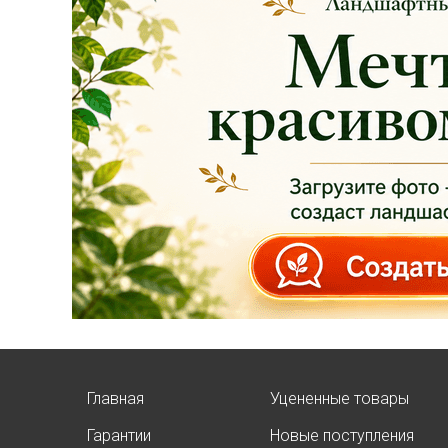
на сайте и на
площадке указаны
БЕЗ учёта скидки
!!!
Успейте приобрести
качественные
растения и украсить
свой сад! Всех ждём
в нашем питомнике!
ЧИТАТЬ ДАЛЕЕ
Главная
Уцененные товары
Гарантии
Новые поступления
АКЦИЯ ТУИ БРАБАНТ