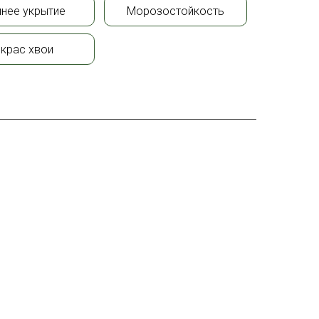
нее укрытие
Морозостойкость
крас хвои