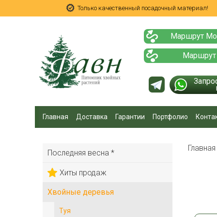
Только качественный посадочный материал!
Маршрут Мо
Маршрут
Запро
Главная
Доставка
Гарантии
Портфолио
Конта
Главна
Последняя весна *
Хиты продаж
Хвойные деревья
Туя