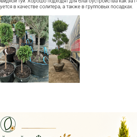
видной туи. Хорошо подходят для благоустройства как за го
уется в качестве солитера, а также в групповых посадках.