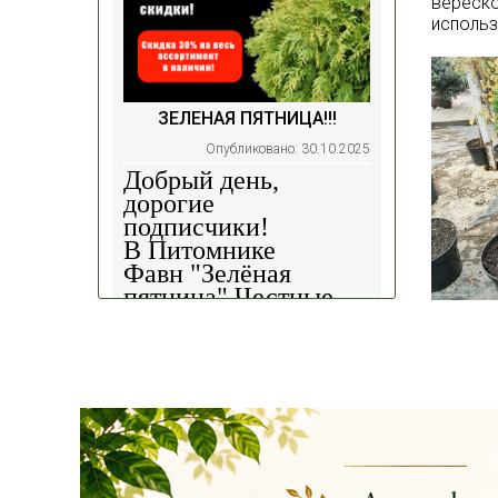
вереско
использ
ЗЕЛЕНАЯ ПЯТНИЦА!!!
Опубликовано: 30.10.2025
Добрый день,
дорогие
подписчики!
В Питомнике
Фавн
"Зелёная
пятница".
Честные
скидки!
— 30%
на
весь ассортимент в
наличии на наших
площадках!
Сроки проведения
акции: с
29.10 2025 -
04.11.2025
!!! Цены