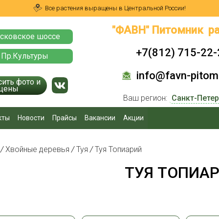
Все растения выращены в Центральной России!
"ФАВН" Питомник ра
сковское шоссе
+7(812) 715-22-
 Пр.Культуры
info@favn-pitomn
сить фото и
цены
Ваш регион:
кты
Новости
Прайсы
Вакансии
Акции
я
/
Хвойные деревья
/
Туя
/
Туя Топиарий
ТУЯ ТОПИА