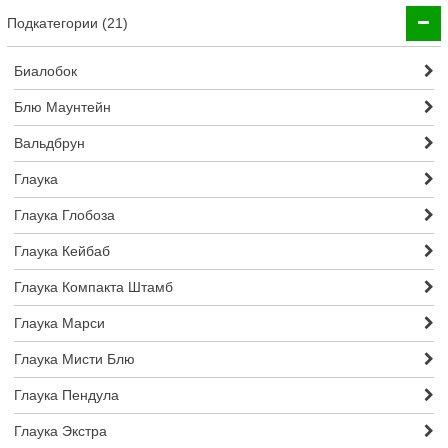
Подкатегории (21)
Биалобок
Блю Маунтейн
Вальдбрун
Глаука
Глаука Глобоза
Глаука Кейбаб
Глаука Компакта Штамб
Глаука Марси
Глаука Мисти Блю
Глаука Пендула
Глаука Экстра