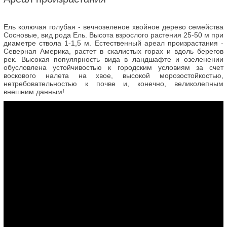
Ель колючая голубая - вечнозеленое хвойное дерево семейства
Сосновые, вид рода Ель. Высота взрослого растения 25-50 м при
диаметре ствола 1-1,5 м. Естественный ареал произрастания -
Северная Америка, растет в скалистых горах и вдоль берегов
рек. Высокая популярность вида в ландшафте и озеленении
обусловлена устойчивостью к городским условиям за счет
воскового налета на хвое, высокой морозостойкостью,
нетребовательностью к почве и, конечно, великолепным
внешним данным!