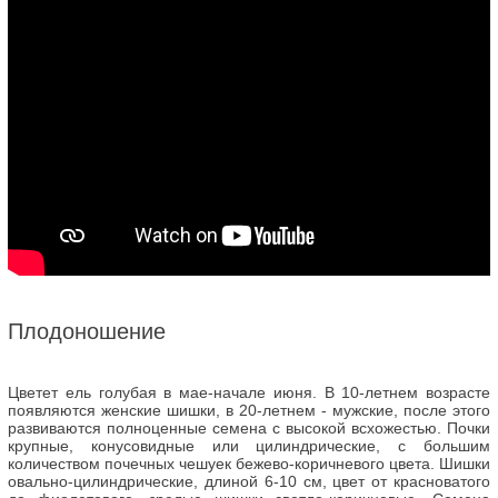
Плодоношение
Цветет ель голубая в мае-начале июня. В 10-летнем возрасте
появляются женские шишки, в 20-летнем - мужские, после этого
развиваются полноценные семена с высокой всхожестью. Почки
крупные, конусовидные или цилиндрические, с большим
количеством почечных чешуек бежево-коричневого цвета. Шишки
овально-цилиндрические, длиной 6-10 см, цвет от красноватого