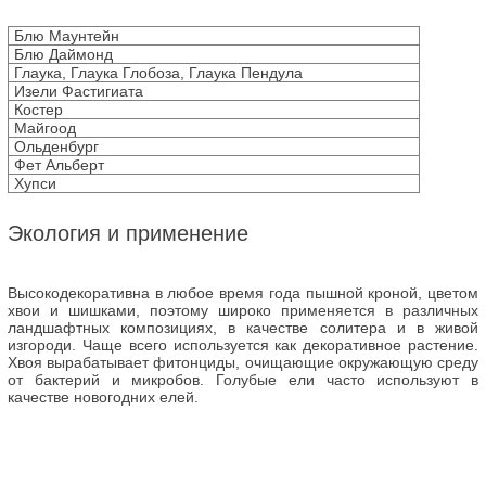
Блю Маунтейн
Блю Даймонд
Глаука, Глаука Глобоза, Глаука Пендула
Изели Фастигиата
Костер
Майгоод
Ольденбург
Фет Альберт
Хупси
Экология и применение
Высокодекоративна в любое время года пышной кроной, цветом
хвои и шишками, поэтому широко применяется в различных
ландшафтных композициях, в качестве солитера и в живой
изгороди. Чаще всего используется как декоративное растение.
Хвоя вырабатывает фитонциды, очищающие окружающую среду
от бактерий и микробов. Голубые ели часто используют в
качестве новогодних елей.