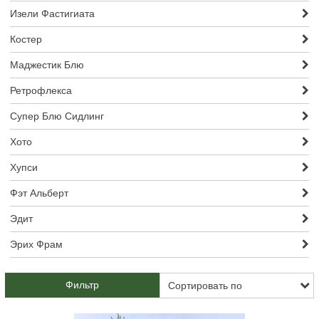
Изели Фастигиата
Костер
Маджестик Блю
Ретрофлекса
Супер Блю Сидлинг
Хото
Хупси
Фэт Альберт
Эдит
Эрих Фрам
Фильтр