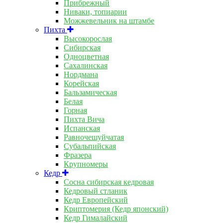
Прибрежный
Ниваки, топиарии
Можжевельник на штамбе
Пихта
Высокорослая
Сибирская
Одноцветная
Сахалинская
Нордмана
Корейская
Бальзамическая
Белая
Горная
Пихта Вича
Испанская
Равночешуйчатая
Субальпийская
Фразера
Крупномеры
Кедр
Сосна сибирская кедровая
Кедровый стланик
Кедр Европейский
Криптомерия (Кедр японский)
Кедр Гималайский