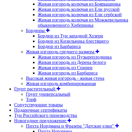
Живая изгородь колючая из Боярышника
Живая изгородь колючая из Ели русской
Живая изгородь колючая из Ели сербской
Живая изгородь колючая из Можжевельника
обыкновенного Хиберника
Бордюры
Бордюр из Туи западной Хозери
Бордюр из Кизильника блестящего
Бордюр из Барбариса
Живая изгородь среднего размера
Живая изгородь из Пузыреплодника
Живая изгородь из Дерена белого
Живая изгородь из Спиреи
Живая изгородь из Барбариса
Высокая живая изгородь - живая стена
Живая изгородь комбинированная
Грунт растительный
Грунт универсальный
Торф
Сопутствующие товары
Подарочные сертификаты
Туи Российского производства
Новогоднее предложение
Пихта Нордмана и Фразера "Датские елки"
Пихта Нордмана