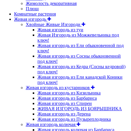
Жимолость декоративная
Плющ
Комнатные растения
Живая изгородь
Хвойные Живые Изгороди
Живая изгородь из туи
Живая Изгородь из Можжевельника под
ключ!
Живая изгородь из Ели обыкновенной под
ключ!
Живая изгородь из Сосны обыкновенной
под ключ!
Живая изгородь из Кедра (Сосны кедровой)
под ключ!
Живая изгородь из Ели канадской Коники
под ключ!
Живая изгородь из кустарников
Живая изгородь из Кизильника
Живая изгородь из Барбариса
Живая изгородь из Спиреи
ЖИВАЯ ИЗГОРОДЬ ИЗ БОЯРЫШНИКА
Живая изгородь из Дерена
Живая изгородь из Пузыреплодника
Живая изгородь колючая
Живая изгородь колючая из Барбариса