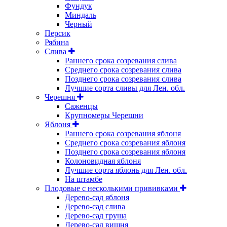
Фундук
Миндаль
Черный
Персик
Рябина
Слива
Раннего срока созревания слива
Среднего срока созревания слива
Позднего срока созревания слива
Лучшие сорта сливы для Лен. обл.
Черешня
Саженцы
Крупномеры Черешни
Яблоня
Раннего срока созревания яблоня
Среднего срока созревания яблоня
Позднего срока созревания яблоня
Колоновидная яблоня
Лучшие сорта яблонь для Лен. обл.
На штамбе
Плодовые с несколькими прививками
Дерево-сад яблоня
Дерево-сад слива
Дерево-сад груша
Дерево-сад вишня