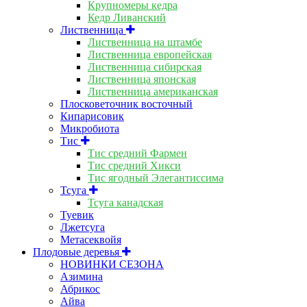
Крупномеры кедра
Кедр Ливанский
Лиственница
Лиственница на штамбе
Лиственница европейская
Лиственница сибирская
Лиственница японская
Лиственница американская
Плосковеточник восточный
Кипарисовик
Микробиота
Тис
Тис средний Фармен
Тис средний Хикси
Тис ягодный Элегантиссима
Тсуга
Тсуга канадская
Туевик
Лжетсуга
Метасеквойя
Плодовые деревья
НОВИНКИ СЕЗОНА
Азимина
Абрикос
Айва