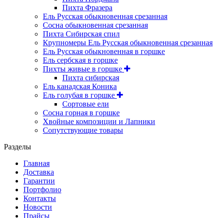
Пихта Фразера
Ель Русская обыкновенная срезанная
Сосна обыкновенная срезанная
Пихта Сибирская спил
Крупномеры Ель Русская обыкновенная срезанная
Ель Русская обыкновенная в горшке
Ель сербская в горшке
Пихты живые в горшке
Пихта сибирская
Ель канадская Коника
Ель голубая в горшке
Сортовые ели
Сосна горная в горшке
Хвойные композиции и Лапники
Сопутствующие товары
Разделы
Главная
Доставка
Гарантии
Портфолио
Контакты
Новости
Прайсы