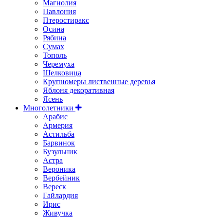
Магнолия
Павлония
Птеростиракс
Осина
Рябина
Сумах
Тополь
Черемуха
Шелковица
Крупномеры лиственные деревья
Яблоня декоративная
Ясень
Многолетники
Арабис
Армерия
Астильбa
Барвинок
Бузульник
Астра
Вероника
Вербейник
Вереск
Гайлардия
Ирис
Живучка