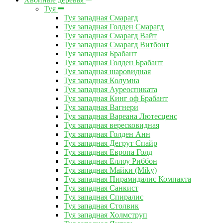
Туя
Туя западная Смарагд
Туя западная Голден Смарагд
Туя западная Смарагд Вайт
Туя западная Смарагд Витбонт
Туя западная Брабант
Туя западная Голден Брабант
Туя западная шаровидная
Туя западная Колумна
Туя западная Ауреоспиката
Туя западная Кинг оф Брабант
Туя западная Вагнери
Туя западная Вареана Лютесценс
Туя западная вересковидная
Туя западная Голден Анн
Туя западная Дегрут Спайр
Туя западная Европа Голд
Туя западная Еллоу Риббон
Туя западная Майки (Miky)
Туя западная Пирамидалис Компакта
Туя западная Санкист
Туя западная Спиралис
Туя западная Столвик
Туя западная Холмструп