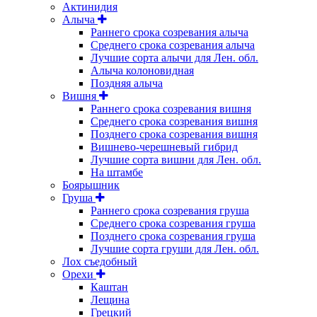
Актинидия
Алыча
Раннего срока созревания алыча
Среднего срока созревания алыча
Лучшие сорта алычи для Лен. обл.
Алыча колоновидная
Поздняя алыча
Вишня
Раннего срока созревания вишня
Среднего срока созревания вишня
Позднего срока созревания вишня
Вишнево-черешневый гибрид
Лучшие сорта вишни для Лен. обл.
На штамбе
Боярышник
Груша
Раннего срока созревания груша
Среднего срока созревания груша
Позднего срока созревания груша
Лучшие сорта груши для Лен. обл.
Лох съедобный
Орехи
Каштан
Лещина
Грецкий