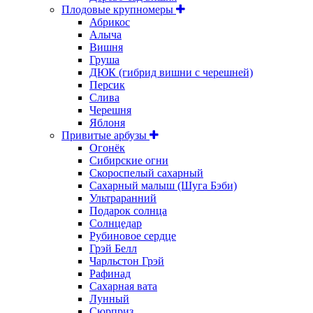
Плодовые крупномеры
Абрикос
Алыча
Вишня
Груша
ДЮК (гибрид вишни с черешней)
Персик
Слива
Черешня
Яблоня
Привитые арбузы
Огонёк
Сибирские огни
Скороспелый сахарный
Сахарный малыш (Шуга Бэби)
Ультраранний
Подарок солнца
Солнцедар
Рубиновое сердце
Грэй Белл
Чарльстон Грэй
Рафинад
Сахарная вата
Лунный
Сюрприз