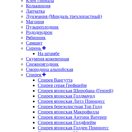
Клен гиннала
Кольквиция
Лапчатка
Луизеания (Миндаль трехлопастный)
Магония
Пузыреплодник
Рододендрон
Рябинник
Самшит
Сирень
На штамбе
Скумпия кожевенная
Снежноягодник
Смородина альпийская
Спирея
Спирея Вангутта
Спирея серая Грефшейм
Спирея японская Широбана (Генпей)
Спирея японская Голдмаунд
Спирея японская Литл Принцесс
Спирея березолистная Тор Голд
Спирея японская Макрофилла
Спирея японская Антони Ватерер
Спирея японская Голдфлейм
Спирея японская Голден Принцесс