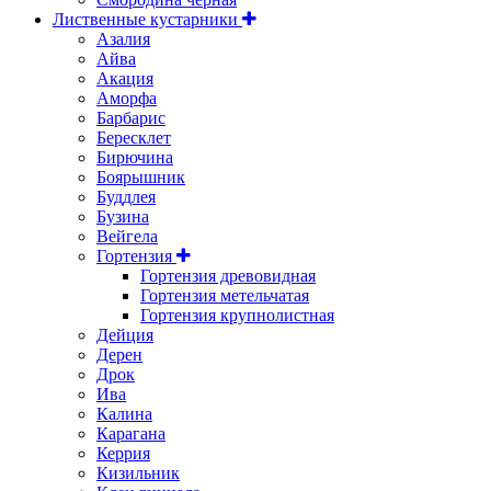
Лиственные кустарники
Азалия
Айва
Акация
Аморфа
Барбарис
Бересклет
Бирючина
Боярышник
Буддлея
Бузина
Вейгела
Гортензия
Гортензия древовидная
Гортензия метельчатая
Гортензия крупнолистная
Дейция
Дерен
Дрок
Ива
Калина
Карагана
Керрия
Кизильник