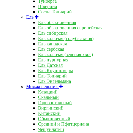
Тунберга
Шверина
Сосна Топиарий
Ель
Ель обыкновенная
Ель обыкновенная европейская
Ель сибирская
Ель колючая (голубая хвоя)
Ель канадская
Ель сербская
Ель колючая (зеленая хвоя)
Ель пурпурная
Ель Датская
Ель Крупномеры
Ель Топиарий
Ель Энгельмана
Можжевельник
Казацкий
Скальный
Горизонтальный
Виргинский
Китайский
Обыкновенный
Средний и Пфитцериана
Чешуйчатый