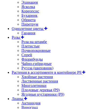
Эхинацея
Ясколка
Кореопсис
Бухарник
Обриета
Пиретрум
Однолетние цветы
Гацания
Розы
Роза на штамбе
Плетистые
Почвопокровные
Спрей
Флорибунды
Чайно-гибридные
Ругоза (шиповник)
Растения в ассортименте в контейнере P9
Хвойные растения
Лиственные растения
Многолетники
Плодовые деревья (Р9)
Ягодные кустарники (Р9)
Лианы
Актинидия
Виноград