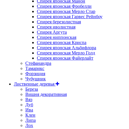
Спирея японская Манон
Спирея японская Фробелли
Спирея японская Мерло Стар
Спирея японская Гарвес Рейнбоу
Спирея березолистная
Спирея иволистная
Спирея Аргута
Спирея ниппонская
Спирея японская Криспа
Спирея японская Альбифлора
Спирея японская Мерло Голд
Спирея японская Файерлайт
Стефанандра
Тамарикс
Форзиция
Чубушник
Лиственные деревья
Береза
Вишня декоративная
Вяз
Дуб
Ива
Клен
Липа
Лох