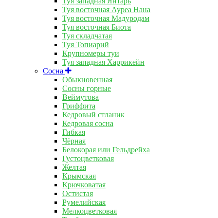
Туя западная Янтарь
Туя восточная Ауреа Нана
Туя восточная Мадуродам
Туя восточная Биота
Туя складчатая
Туя Топиарий
Крупномеры туи
Туя западная Харрикейн
Сосна
Обыкновенная
Сосны горные
Веймутова
Гриффита
Кедровый стланик
Кедровая сосна
Гибкая
Чёрная
Белокорая или Гельдрейха
Густоцветковая
Желтая
Крымская
Крючковатая
Остистая
Румелийская
Мелкоцветковая