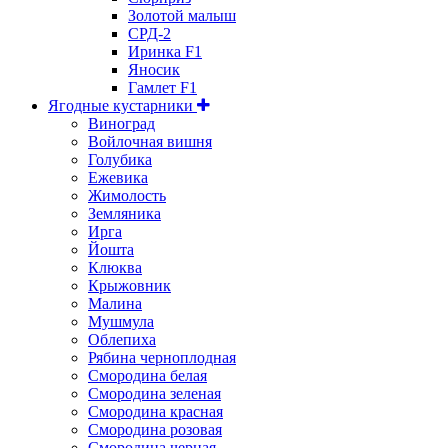
Золотой малыш
СРД-2
Иринка F1
Яносик
Гамлет F1
Ягодные кустарники
Виноград
Войлочная вишня
Голубика
Ежевика
Жимолость
Земляника
Ирга
Йошта
Клюква
Крыжовник
Малина
Мушмула
Облепиха
Рябина черноплодная
Смородина белая
Смородина зеленая
Смородина красная
Смородина розовая
Смородина черная