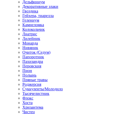
Дельфиниум
Декоративные злаки
Гвоздика
Гейхера, тиарелла
Гелениум
Камнеломка
Колокольчик
Лиатрис
Лилейник
Монарда
Нивяник
Очиток (Седум)
Папоротник
Пахизандра
Перовския
Пион
Полынь
Пряные травы
Роджерсия
Суккуленты/Молодило
Тысячелистник
Флокс
Хоста
Хризантема
Чистец