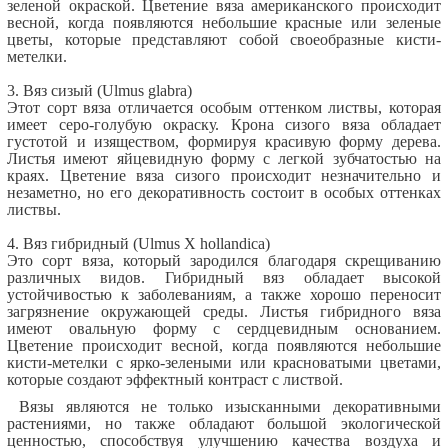
зеленой окраской. Цветение вяза американского происходит
весной, когда появляются небольшие красные или зеленые
цветы, которые представляют собой своеобразные кисти-
метелки.
3. Вяз сизый (Ulmus glabra)
Этот сорт вяза отличается особым оттенком листвы, которая
имеет серо-голубую окраску. Крона сизого вяза обладает
густотой и изяществом, формируя красивую форму дерева.
Листья имеют яйцевидную форму с легкой зубчатостью на
краях. Цветение вяза сизого происходит незначительно и
незаметно, но его декоративность состоит в особых оттенках
листвы.
4. Вяз гибридный (Ulmus Х hollandica)
Это сорт вяза, который зародился благодаря скрещиванию
различных видов. Гибридный вяз обладает высокой
устойчивостью к заболеваниям, а также хорошо переносит
загрязнение окружающей среды. Листья гибридного вяза
имеют овальную форму с сердцевидным основанием.
Цветение происходит весной, когда появляются небольшие
кисти-метелки с ярко-зелеными или красноватыми цветами,
которые создают эффектный контраст с листвой.
Вязы являются не только изысканными декоративными
растениями, но также обладают большой экологической
ценностью, способствуя улучшению качества воздуха и