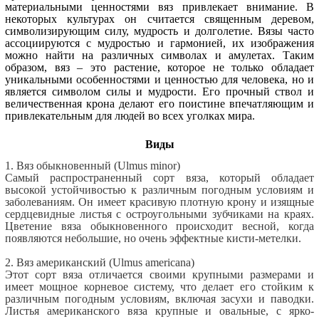
материальными ценностями вяз привлекает внимание. В
некоторых культурах он считается священным деревом,
символизирующим силу, мудрость и долголетие. Вязы часто
ассоциируются с мудростью и гармонией, их изображения
можно найти на различных символах и амулетах. Таким
образом, вяз – это растение, которое не только обладает
уникальными особенностями и ценностью для человека, но и
является символом силы и мудрости. Его прочный ствол и
величественная крона делают его поистине впечатляющим и
привлекательным для людей во всех уголках мира.
Виды
1. Вяз обыкновенный (Ulmus minor)
Самый распространенный сорт вяза, который обладает
высокой устойчивостью к различным погодным условиям и
заболеваниям. Он имеет красивую плотную крону и изящные
сердцевидные листья с остроугольными зубчиками на краях.
Цветение вяза обыкновенного происходит весной, когда
появляются небольшие, но очень эффектные кисти-метелки.
2. Вяз американский (Ulmus americana)
Этот сорт вяза отличается своими крупными размерами и
имеет мощное корневое систему, что делает его стойким к
различным погодным условиям, включая засухи и паводки.
Листья американского вяза крупные и овальные, с ярко-