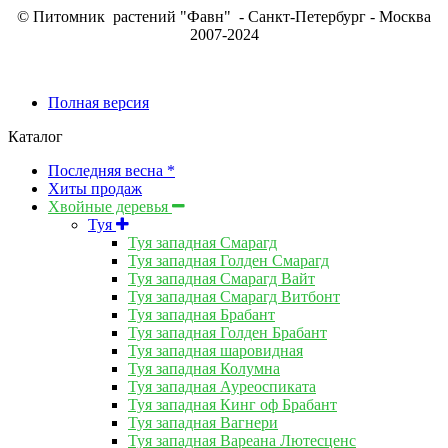
© Питомник растений "Фавн" - Санкт-Петербург - Москва
2007-2024
Полная версия
Каталог
Последняя весна *
Хиты продаж
Хвойные деревья
Туя
Туя западная Смарагд
Туя западная Голден Смарагд
Туя западная Смарагд Вайт
Туя западная Смарагд Витбонт
Туя западная Брабант
Туя западная Голден Брабант
Туя западная шаровидная
Туя западная Колумна
Туя западная Ауреоспиката
Туя западная Кинг оф Брабант
Туя западная Вагнери
Туя западная Вареана Лютесценс