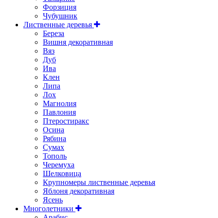
Форзиция
Чубушник
Лиственные деревья
Береза
Вишня декоративная
Вяз
Дуб
Ива
Клен
Липа
Лох
Магнолия
Павлония
Птеростиракс
Осина
Рябина
Сумах
Тополь
Черемуха
Шелковица
Крупномеры лиственные деревья
Яблоня декоративная
Ясень
Многолетники
Арабис