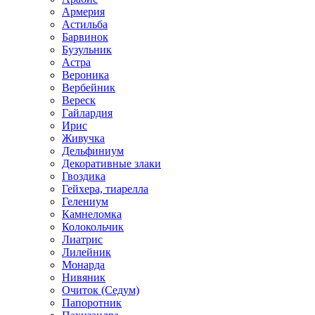
Армерия
Астильбa
Барвинок
Бузульник
Астра
Вероника
Вербейник
Вереск
Гайлардия
Ирис
Живучка
Дельфиниум
Декоративные злаки
Гвоздика
Гейхера, тиарелла
Гелениум
Камнеломка
Колокольчик
Лиатрис
Лилейник
Монарда
Нивяник
Очиток (Седум)
Папоротник