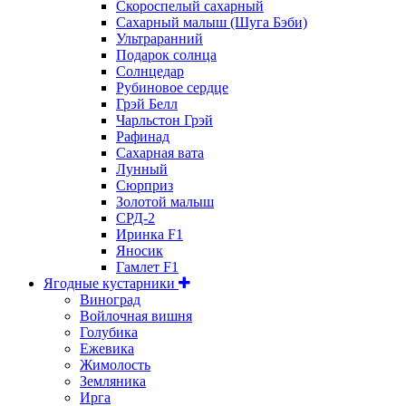
Скороспелый сахарный
Сахарный малыш (Шуга Бэби)
Ультраранний
Подарок солнца
Солнцедар
Рубиновое сердце
Грэй Белл
Чарльстон Грэй
Рафинад
Сахарная вата
Лунный
Сюрприз
Золотой малыш
СРД-2
Иринка F1
Яносик
Гамлет F1
Ягодные кустарники
Виноград
Войлочная вишня
Голубика
Ежевика
Жимолость
Земляника
Ирга