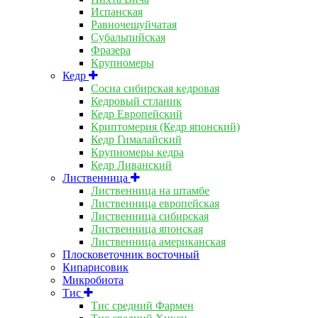
Испанская
Равночешуйчатая
Субальпийская
Фразера
Крупномеры
Кедр
Сосна сибирская кедровая
Кедровый стланик
Кедр Европейский
Криптомерия (Кедр японский)
Кедр Гималайский
Крупномеры кедра
Кедр Ливанский
Лиственница
Лиственница на штамбе
Лиственница европейская
Лиственница сибирская
Лиственница японская
Лиственница американская
Плосковеточник восточный
Кипарисовик
Микробиота
Тис
Тис средний Фармен