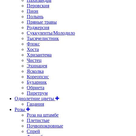
Пахизандра
Перовския
Пион
Полынь
Пряные травы
Роджерсия
Суккуленты/Молодило
Тысячелистник
Флокс
Хоста
Хризантема
Чистец
Эхинацея
Ясколка
Кореопсис
Бухарник
Обриета
Пиретрум
Однолетние цветы
Гацания
Розы
Роза на штамбе
Плетистые
Почвопокровные
Спрей