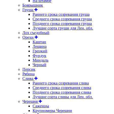
На штамбе
Боярышник
Груша
Раннего срока созревания груша
Среднего срока созревания груша
Позднего срока созревания груша
Лучшие сорта груши для Лен. обл.
Лох съедобный
Орехи
Каштан
Лещина
Грецкий
Фундук
Миндаль
Черный
Персик
Рябина
Слива
Раннего срока созревания слива
Среднего срока созревания слива
Позднего срока созревания слива
Лучшие сорта сливы для Лен. обл.
Черешня
Саженцы
Крупномеры Черешни