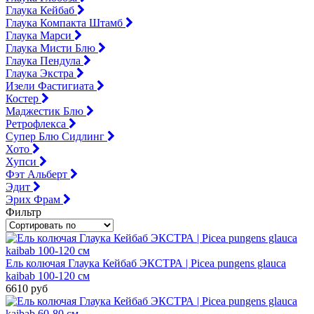
Глаука Кейбаб
Глаука Компакта Штамб
Глаука Марси
Глаука Мисти Блю
Глаука Пендула
Глаука Экстра
Изели Фастигиата
Костер
Маджестик Блю
Ретрофлекса
Супер Блю Сидлинг
Хото
Хупси
Фэт Альберт
Эдит
Эрих Фрам
Фильтр
Ель колючая Глаука Кейбаб ЭКСТРА | Picea pungens glauca
kaibab 100-120 см
6610 руб