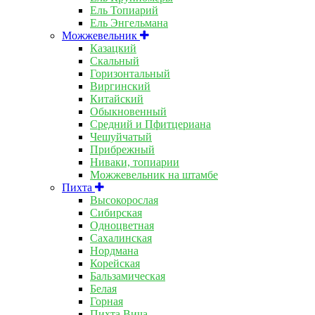
Ель Топиарий
Ель Энгельмана
Можжевельник
Казацкий
Скальный
Горизонтальный
Виргинский
Китайский
Обыкновенный
Средний и Пфитцериана
Чешуйчатый
Прибрежный
Ниваки, топиарии
Можжевельник на штамбе
Пихта
Высокорослая
Сибирская
Одноцветная
Сахалинская
Нордмана
Корейская
Бальзамическая
Белая
Горная
Пихта Вича