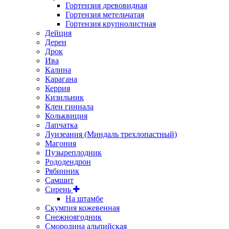
Гортензия древовидная
Гортензия метельчатая
Гортензия крупнолистная
Дейция
Дерен
Дрок
Ива
Калина
Карагана
Керрия
Кизильник
Клен гиннала
Кольквиция
Лапчатка
Луизеания (Миндаль трехлопастный)
Магония
Пузыреплодник
Рододендрон
Рябинник
Самшит
Сирень
На штамбе
Скумпия кожевенная
Снежноягодник
Смородина альпийская