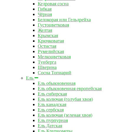
Кедровая сосна
Гибкая
Чёрная
Белокорая или Гельдрейха
Густоцветковая
Желтая
Крымская
Крючковатая
Остистая
Румелийская
Мелкоцветковая
Тунберга
Шверина
Сосна Топиарий
Ель
Ель обыкновенная
Ель обыкновенная европейская
Ель сибирская
Ель колючая (голубая хвоя)
Ель канадская
Ель сербская
Ель колючая (зеленая хвоя)
Ель пурпурная
Ель Датская
Ель Крупномеры