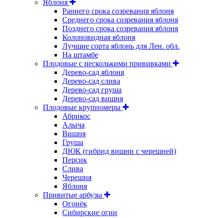
Яблоня
Раннего срока созревания яблоня
Среднего срока созревания яблоня
Позднего срока созревания яблоня
Колоновидная яблоня
Лучшие сорта яблонь для Лен. обл.
На штамбе
Плодовые с несколькими прививками
Дерево-сад яблоня
Дерево-сад слива
Дерево-сад груша
Дерево-сад вишня
Плодовые крупномеры
Абрикос
Алыча
Вишня
Груша
ДЮК (гибрид вишни с черешней)
Персик
Слива
Черешня
Яблоня
Привитые арбузы
Огонёк
Сибирские огни