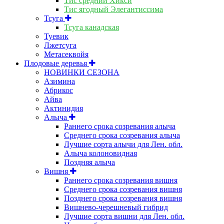
Тис средний Хикси
Тис ягодный Элегантиссима
Тсуга
Тсуга канадская
Туевик
Лжетсуга
Метасеквойя
Плодовые деревья
НОВИНКИ СЕЗОНА
Азимина
Абрикос
Айва
Актинидия
Алыча
Раннего срока созревания алыча
Среднего срока созревания алыча
Лучшие сорта алычи для Лен. обл.
Алыча колоновидная
Поздняя алыча
Вишня
Раннего срока созревания вишня
Среднего срока созревания вишня
Позднего срока созревания вишня
Вишнево-черешневый гибрид
Лучшие сорта вишни для Лен. обл.