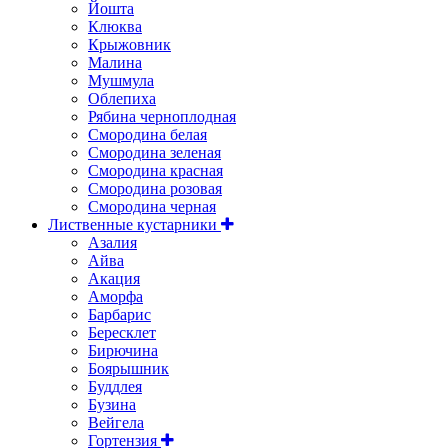
Йошта
Клюква
Крыжовник
Малина
Мушмула
Облепиха
Рябина черноплодная
Смородина белая
Смородина зеленая
Смородина красная
Смородина розовая
Смородина черная
Лиственные кустарники
Азалия
Айва
Акация
Аморфа
Барбарис
Бересклет
Бирючина
Боярышник
Буддлея
Бузина
Вейгела
Гортензия