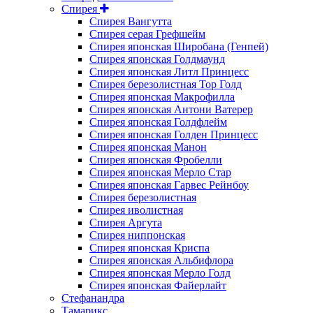
Спирея
Спирея Вангутта
Спирея серая Грефшейм
Спирея японская Широбана (Генпей)
Спирея японская Голдмаунд
Спирея японская Литл Принцесс
Спирея березолистная Тор Голд
Спирея японская Макрофилла
Спирея японская Антони Ватерер
Спирея японская Голдфлейм
Спирея японская Голден Принцесс
Спирея японская Манон
Спирея японская Фробелли
Спирея японская Мерло Стар
Спирея японская Гарвес Рейнбоу
Спирея березолистная
Спирея иволистная
Спирея Аргута
Спирея ниппонская
Спирея японская Криспа
Спирея японская Альбифлора
Спирея японская Мерло Голд
Спирея японская Файерлайт
Стефанандра
Тамарикс