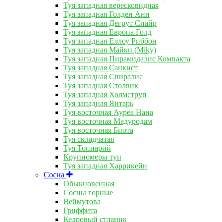
Туя западная вересковидная
Туя западная Голден Анн
Туя западная Дегрут Спайр
Туя западная Европа Голд
Туя западная Еллоу Риббон
Туя западная Майки (Miky)
Туя западная Пирамидалис Компакта
Туя западная Санкист
Туя западная Спиралис
Туя западная Столвик
Туя западная Холмструп
Туя западная Янтарь
Туя восточная Ауреа Нана
Туя восточная Мадуродам
Туя восточная Биота
Туя складчатая
Туя Топиарий
Крупномеры туи
Туя западная Харрикейн
Сосна
Обыкновенная
Сосны горные
Веймутова
Гриффита
Кедровый стланик