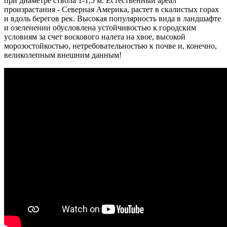
при диаметре ствола 1-1,5 м. Естественный ареал
произрастания - Северная Америка, растет в скалистых горах
и вдоль берегов рек. Высокая популярность вида в ландшафте
и озеленении обусловлена устойчивостью к городским
условиям за счет воскового налета на хвое, высокой
морозостойкостью, нетребовательностью к почве и, конечно,
великолепным внешним данным!