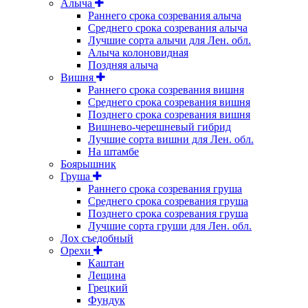
Алыча
Раннего срока созревания алыча
Среднего срока созревания алыча
Лучшие сорта алычи для Лен. обл.
Алыча колоновидная
Поздняя алыча
Вишня
Раннего срока созревания вишня
Среднего срока созревания вишня
Позднего срока созревания вишня
Вишнево-черешневый гибрид
Лучшие сорта вишни для Лен. обл.
На штамбе
Боярышник
Груша
Раннего срока созревания груша
Среднего срока созревания груша
Позднего срока созревания груша
Лучшие сорта груши для Лен. обл.
Лох съедобный
Орехи
Каштан
Лещина
Грецкий
Фундук