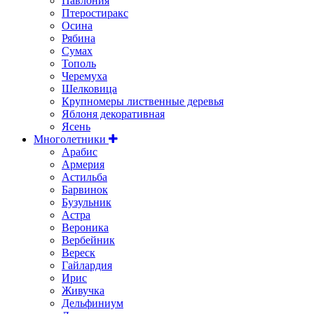
Павлония
Птеростиракс
Осина
Рябина
Сумах
Тополь
Черемуха
Шелковица
Крупномеры лиственные деревья
Яблоня декоративная
Ясень
Многолетники
Арабис
Армерия
Астильбa
Барвинок
Бузульник
Астра
Вероника
Вербейник
Вереск
Гайлардия
Ирис
Живучка
Дельфиниум