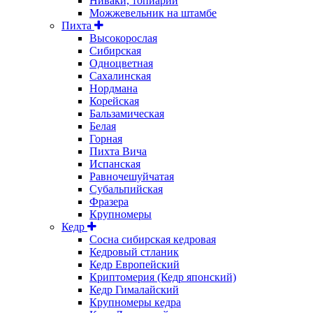
Ниваки, топиарии
Можжевельник на штамбе
Пихта
Высокорослая
Сибирская
Одноцветная
Сахалинская
Нордмана
Корейская
Бальзамическая
Белая
Горная
Пихта Вича
Испанская
Равночешуйчатая
Субальпийская
Фразера
Крупномеры
Кедр
Сосна сибирская кедровая
Кедровый стланик
Кедр Европейский
Криптомерия (Кедр японский)
Кедр Гималайский
Крупномеры кедра