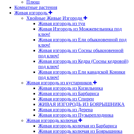
Плющ
Комнатные растения
Живая изгородь
Хвойные Живые Изгороди
Живая изгородь из туи
Живая Изгородь из Можжевельника под
ключ!
Живая изгородь из Ели обыкновенной под
ключ!
Живая изгородь из Сосны обыкновенной
под ключ!
Живая изгородь из Кедра (Сосны кедровой)
под ключ!
Живая изгородь из Ели канадской Коники
под ключ!
Живая изгородь из кустарников
Живая изгородь из Кизильника
Живая изгородь из Барбариса
Живая изгородь из Спиреи
ЖИВАЯ ИЗГОРОДЬ ИЗ БОЯРЫШНИКА
Живая изгородь из Дерена
Живая изгородь из Пузыреплодника
Живая изгородь колючая
Живая изгородь колючая из Барбариса
Живая изгородь колючая из Боярышника