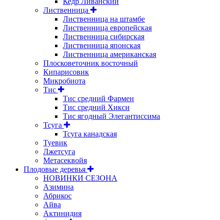
Кедр Ливанский
Лиственница
Лиственница на штамбе
Лиственница европейская
Лиственница сибирская
Лиственница японская
Лиственница американская
Плосковеточник восточный
Кипарисовик
Микробиота
Тис
Тис средний Фармен
Тис средний Хикси
Тис ягодный Элегантиссима
Тсуга
Тсуга канадская
Туевик
Лжетсуга
Метасеквойя
Плодовые деревья
НОВИНКИ СЕЗОНА
Азимина
Абрикос
Айва
Актинидия