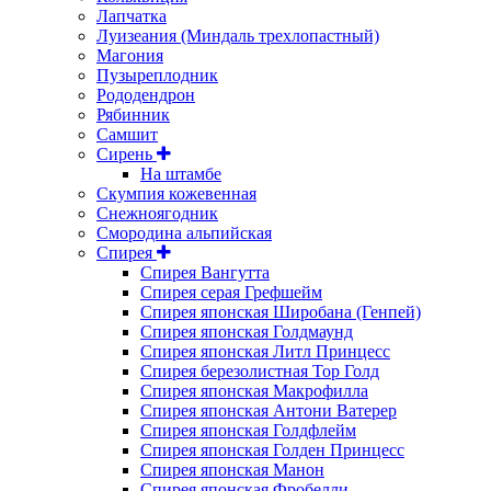
Лапчатка
Луизеания (Миндаль трехлопастный)
Магония
Пузыреплодник
Рододендрон
Рябинник
Самшит
Сирень
На штамбе
Скумпия кожевенная
Снежноягодник
Смородина альпийская
Спирея
Спирея Вангутта
Спирея серая Грефшейм
Спирея японская Широбана (Генпей)
Спирея японская Голдмаунд
Спирея японская Литл Принцесс
Спирея березолистная Тор Голд
Спирея японская Макрофилла
Спирея японская Антони Ватерер
Спирея японская Голдфлейм
Спирея японская Голден Принцесс
Спирея японская Манон
Спирея японская Фробелли