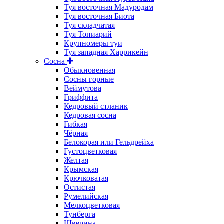
Туя восточная Мадуродам
Туя восточная Биота
Туя складчатая
Туя Топиарий
Крупномеры туи
Туя западная Харрикейн
Сосна
Обыкновенная
Сосны горные
Веймутова
Гриффита
Кедровый стланик
Кедровая сосна
Гибкая
Чёрная
Белокорая или Гельдрейха
Густоцветковая
Желтая
Крымская
Крючковатая
Остистая
Румелийская
Мелкоцветковая
Тунберга
Шверина