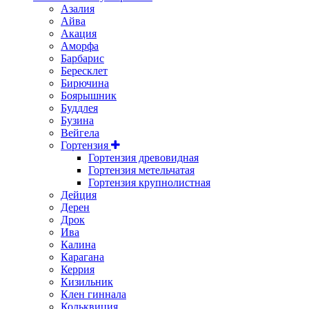
Азалия
Айва
Акация
Аморфа
Барбарис
Бересклет
Бирючина
Боярышник
Буддлея
Бузина
Вейгела
Гортензия
Гортензия древовидная
Гортензия метельчатая
Гортензия крупнолистная
Дейция
Дерен
Дрок
Ива
Калина
Карагана
Керрия
Кизильник
Клен гиннала
Кольквиция