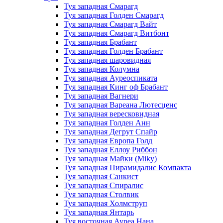
Туя западная Смарагд
Туя западная Голден Смарагд
Туя западная Смарагд Вайт
Туя западная Смарагд Витбонт
Туя западная Брабант
Туя западная Голден Брабант
Туя западная шаровидная
Туя западная Колумна
Туя западная Ауреоспиката
Туя западная Кинг оф Брабант
Туя западная Вагнери
Туя западная Вареана Лютесценс
Туя западная вересковидная
Туя западная Голден Анн
Туя западная Дегрут Спайр
Туя западная Европа Голд
Туя западная Еллоу Риббон
Туя западная Майки (Miky)
Туя западная Пирамидалис Компакта
Туя западная Санкист
Туя западная Спиралис
Туя западная Столвик
Туя западная Холмструп
Туя западная Янтарь
Туя восточная Ауреа Нана