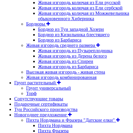
Живая изгородь колючая из Ели русской
Живая изгородь колючая из Ели сербской
Живая изгородь колючая из Можжевельника
обыкновенного Хиберника
Бордюры
Бордюр из Туи западной Хозери
Бордюр из Кизильника блестящего
Бордюр из Барбариса
Живая изгородь среднего размера
Живая изгородь из Пузыреплодника
Живая изгородь из Дерена белого
Живая изгородь из Спиреи
Живая изгородь из Барбариса
Высокая живая изгородь - живая стена
Живая изгородь комбинированная
Грунт растительный
Грунт универсальный
Торф
Сопутствующие товары
Подарочные сертификаты
Туи Российского производства
Новогоднее предложение
Пихта Нордмана и Фразера "Датские елки"
Пихта Нордмана
Пихта Фразера