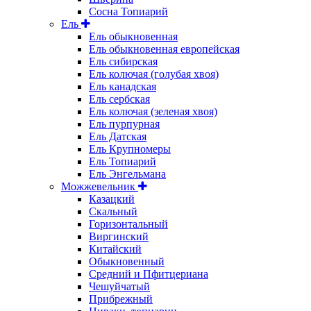
Сосна Топиарий
Ель
Ель обыкновенная
Ель обыкновенная европейская
Ель сибирская
Ель колючая (голубая хвоя)
Ель канадская
Ель сербская
Ель колючая (зеленая хвоя)
Ель пурпурная
Ель Датская
Ель Крупномеры
Ель Топиарий
Ель Энгельмана
Можжевельник
Казацкий
Скальный
Горизонтальный
Виргинский
Китайский
Обыкновенный
Средний и Пфитцериана
Чешуйчатый
Прибрежный