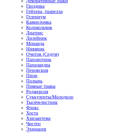
Декоративные злаки
Гвоздика
Гейхера, тиарелла
Гелениум
Камнеломка
Колокольчик
Лиатрис
Лилейник
Монарда
Нивяник
Очиток (Седум)
Папоротник
Пахизандра
Перовския
Пион
Полынь
Пряные травы
Роджерсия
Суккуленты/Молодило
Тысячелистник
Флокс
Хоста
Хризантема
Чистец
Эхинацея