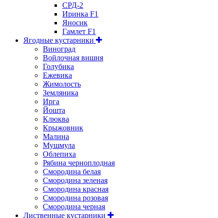
СРД-2
Иринка F1
Яносик
Гамлет F1
Ягодные кустарники
Виноград
Войлочная вишня
Голубика
Ежевика
Жимолость
Земляника
Ирга
Йошта
Клюква
Крыжовник
Малина
Мушмула
Облепиха
Рябина черноплодная
Смородина белая
Смородина зеленая
Смородина красная
Смородина розовая
Смородина черная
Лиственные кустарники