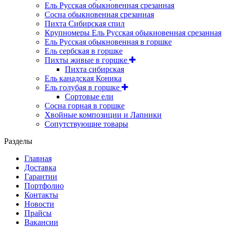
Ель Русская обыкновенная срезанная
Сосна обыкновенная срезанная
Пихта Сибирская спил
Крупномеры Ель Русская обыкновенная срезанная
Ель Русская обыкновенная в горшке
Ель сербская в горшке
Пихты живые в горшке
Пихта сибирская
Ель канадская Коника
Ель голубая в горшке
Сортовые ели
Сосна горная в горшке
Хвойные композиции и Лапники
Сопутствующие товары
Разделы
Главная
Доставка
Гарантии
Портфолио
Контакты
Новости
Прайсы
Вакансии