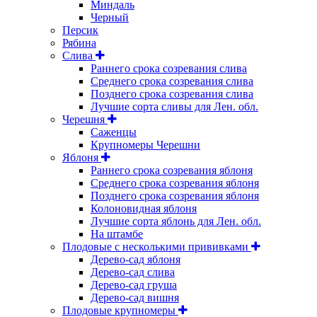
Миндаль
Черный
Персик
Рябина
Слива
Раннего срока созревания слива
Среднего срока созревания слива
Позднего срока созревания слива
Лучшие сорта сливы для Лен. обл.
Черешня
Саженцы
Крупномеры Черешни
Яблоня
Раннего срока созревания яблоня
Среднего срока созревания яблоня
Позднего срока созревания яблоня
Колоновидная яблоня
Лучшие сорта яблонь для Лен. обл.
На штамбе
Плодовые с несколькими прививками
Дерево-сад яблоня
Дерево-сад слива
Дерево-сад груша
Дерево-сад вишня
Плодовые крупномеры