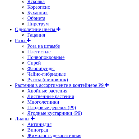
Ясколка
Кореопсис
Бухарник
Обриета
Пиретрум
Однолетние цветы
Гацания
Розы
Роза на штамбе
Плетистые
Почвопокровные
Спрей
Флорибунды
Чайно-гибридные
Ругоза (шиповник)
Растения в ассортименте в контейнере P9
Хвойные растения
Лиственные растения
Многолетники
Плодовые деревья (Р9)
Ягодные кустарники (Р9)
Лианы
Актинидия
Виноград
Жимолость декоративная