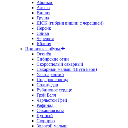
Абрикос
Алыча
Вишня
Груша
ДЮК (гибрид вишни с черешней)
Персик
Слива
Черешня
Яблоня
Привитые арбузы
Огонёк
Сибирские огни
Скороспелый сахарный
Сахарный малыш (Шуга Бэби)
Ультраранний
Подарок солнца
Солнцедар
Рубиновое сердце
Грэй Белл
Чарльстон Грэй
Рафинад
Сахарная вата
Лунный
Сюрприз
Золотой малыш