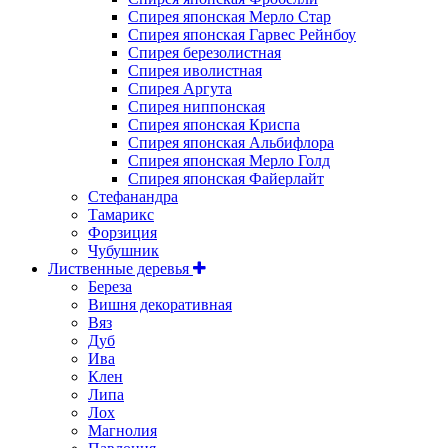
Спирея японская Мерло Стар
Спирея японская Гарвес Рейнбоу
Спирея березолистная
Спирея иволистная
Спирея Аргута
Спирея ниппонская
Спирея японская Криспа
Спирея японская Альбифлора
Спирея японская Мерло Голд
Спирея японская Файерлайт
Стефанандра
Тамарикс
Форзиция
Чубушник
Лиственные деревья
Береза
Вишня декоративная
Вяз
Дуб
Ива
Клен
Липа
Лох
Магнолия