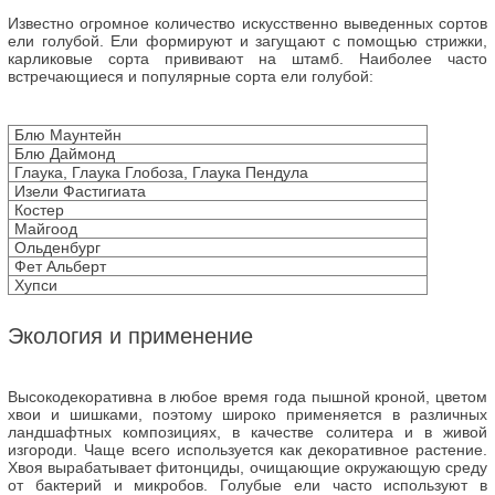
Известно огромное количество искусственно выведенных сортов
ели голубой. Ели формируют и загущают с помощью стрижки,
карликовые сорта прививают на штамб. Наиболее часто
встречающиеся и популярные сорта ели голубой:
Блю Маунтейн
Блю Даймонд
Глаука, Глаука Глобоза, Глаука Пендула
Изели Фастигиата
Костер
Майгоод
Ольденбург
Фет Альберт
Хупси
Экология и применение
Высокодекоративна в любое время года пышной кроной, цветом
хвои и шишками, поэтому широко применяется в различных
ландшафтных композициях, в качестве солитера и в живой
изгороди. Чаще всего используется как декоративное растение.
Хвоя вырабатывает фитонциды, очищающие окружающую среду
от бактерий и микробов. Голубые ели часто используют в