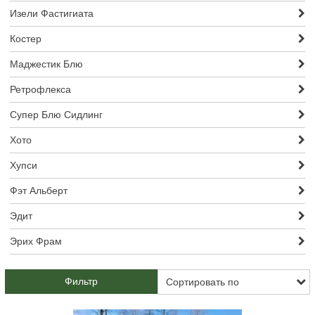
Изели Фастигиата
Костер
Маджестик Блю
Ретрофлекса
Супер Блю Сидлинг
Хото
Хупси
Фэт Альберт
Эдит
Эрих Фрам
Фильтр