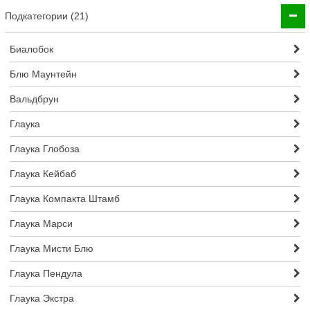
Подкатегории (21)
Биалобок
Блю Маунтейн
Вальдбрун
Глаука
Глаука Глобоза
Глаука Кейбаб
Глаука Компакта Штамб
Глаука Марси
Глаука Мисти Блю
Глаука Пендула
Глаука Экстра