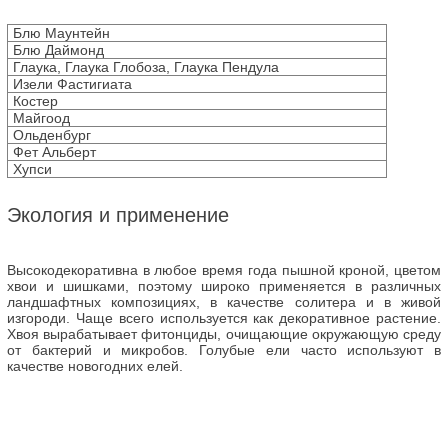
Блю Маунтейн
Блю Даймонд
Глаука, Глаука Глобоза, Глаука Пендула
Изели Фастигиата
Костер
Майгоод
Ольденбург
Фет Альберт
Хупси
Экология и применение
Высокодекоративна в любое время года пышной кроной, цветом
хвои и шишками, поэтому широко применяется в различных
ландшафтных композициях, в качестве солитера и в живой
изгороди. Чаще всего используется как декоративное растение.
Хвоя вырабатывает фитонциды, очищающие окружающую среду
от бактерий и микробов. Голубые ели часто используют в
качестве новогодних елей.