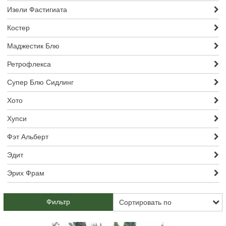
Изели Фастигиата
Костер
Маджестик Блю
Ретрофлекса
Супер Блю Сидлинг
Хото
Хупси
Фэт Альберт
Эдит
Эрих Фрам
Фильтр