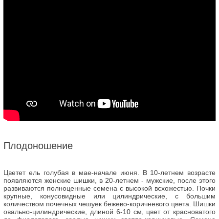
Плодоношение
Цветет ель голубая в мае-начале июня. В 10-летнем возрасте
появляются женские шишки, в 20-летнем - мужские, после этого
развиваются полноценные семена с высокой всхожестью. Почки
крупные, конусовидные или цилиндрические, с большим
количеством почечных чешуек бежево-коричневого цвета. Шишки
овально-цилиндрические, длиной 6-10 см, цвет от красноватого