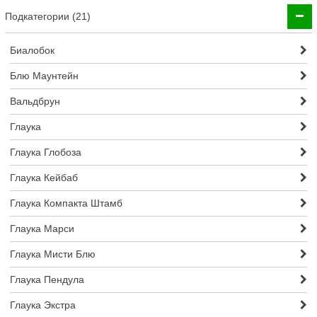
Подкатегории (21)
Биалобок
Блю Маунтейн
Вальдбрун
Глаука
Глаука Глобоза
Глаука Кейбаб
Глаука Компакта Штамб
Глаука Марси
Глаука Мисти Блю
Глаука Пендула
Глаука Экстра