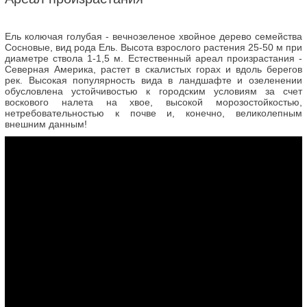
Ель колючая голубая - вечнозеленое хвойное дерево семейства
Сосновые, вид рода Ель. Высота взрослого растения 25-50 м при
диаметре ствола 1-1,5 м. Естественный ареал произрастания -
Северная Америка, растет в скалистых горах и вдоль берегов
рек. Высокая популярность вида в ландшафте и озеленении
обусловлена устойчивостью к городским условиям за счет
воскового налета на хвое, высокой морозостойкостью,
нетребовательностью к почве и, конечно, великолепным
внешним данным!