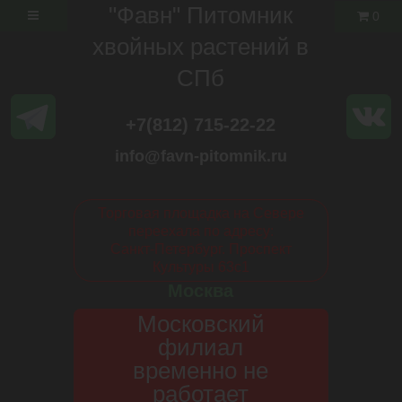
"Фавн" Питомник
0
хвойных растений в
СПб
+7(812) 715-22-22
info@favn-pitomnik.ru
Торговая площадка на Севере
переехала по адресу:
Санкт-Петербург. Проспект
Культуры 63с1
Москва
Московский
филиал
временно не
работает