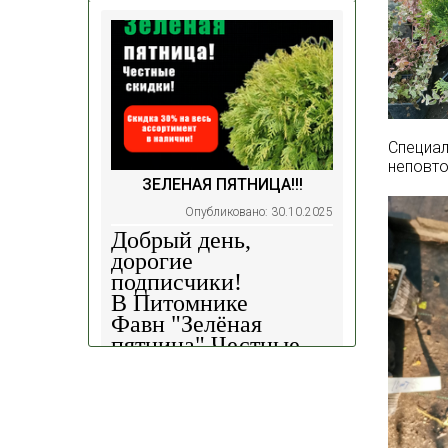
Специал
неповт
ЗЕЛЕНАЯ ПЯТНИЦА!!!
Опубликовано: 30.10.2025
Добрый день,
дорогие
подписчики!
В Питомнике
Фавн
"Зелёная
пятница".
Честные
скидки!
— 30%
на
весь ассортимент в
наличии на наших
площадках!