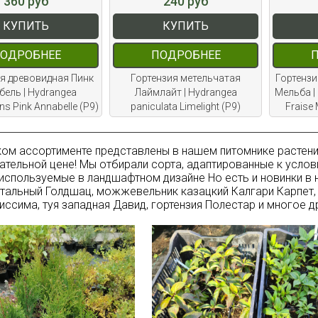
360 руб
240 руб
КУПИТЬ
КУПИТЬ
ОДРОБНЕЕ
ПОДРОБНЕЕ
я древовидная Пинк
Гортензия метельчатая
Гортензи
бель | Hydrangea
Лаймлайт | Hydrangea
Мельба |
ns Pink Annabelle (Р9)
paniculata Limelight (P9)
Fraise 
ом ассортименте представлены в нашем питомнике растения
ательной цене! Мы отбирали сорта, адаптированные к усло
спользуемые в ландшафтном дизайне Но есть и новинки в
тальный Голдшац, можжевельник казацкий Калгари Карпет, 
иссима, туя западная Давид, гортензия Полестар и многое д