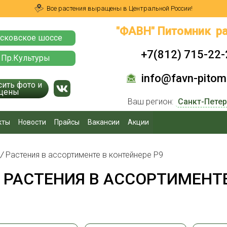
Все растения выращены в Центральной России!
"ФАВН" Питомник ра
сковское шоссе
+7(812) 715-22-
 Пр.Культуры
info@favn-pitomn
сить фото и
цены
Ваш регион:
кты
Новости
Прайсы
Вакансии
Акции
я
/
Растения в ассортименте в контейнере P9
РАСТЕНИЯ В АССОРТИМЕНТЕ