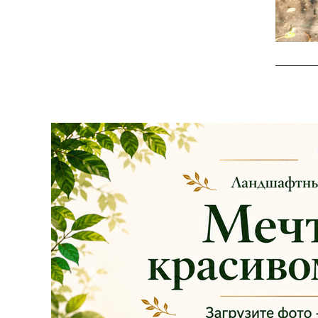
Сроки проведения
акции: с
29.10 2025 -
04.11.2025
!!! Цены
на сайте и на
площадке указаны
БЕЗ учёта скидки
!!!
Успейте приобрести
качественные
растения и украсить
свой сад! Всех ждём
в нашем питомнике!
ЧИТАТЬ ДАЛЕЕ