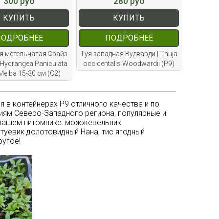
300 руб
280 руб
КУПИТЬ
КУПИТЬ
ПОДРОБНЕЕ
ПОДРОБНЕЕ
я метельчатая Фрайз
Туя западная Вудварди | Thuja
 Hydrangea Paniculata
occidentalis Woodwardii (Р9)
Melba 15-30 см (С2)
 в контейнерах Р9 отличного качества и по
виям Северо-Западного региона, популярные и
 нашем питомнике: можжевельник
туевик долотовидный Нана, тис ягодный
ругое!