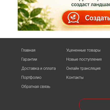
АКЦИЯ ТУИ БРАБАНТ
Опубликовано: 07.08.2025
Добрый день, дорогие
подписчики!
У нас началась
СУПЕР
АКЦИЯ!
Скидка 20%
на
все
Главная
Уцененные товары
туи западные
Гарантии
Новые поступления
Брабант
в наличии на
нашей площадке!
Доставка и оплата
Онлайн трансляция
Портфолио
Контакты
Обратная связь