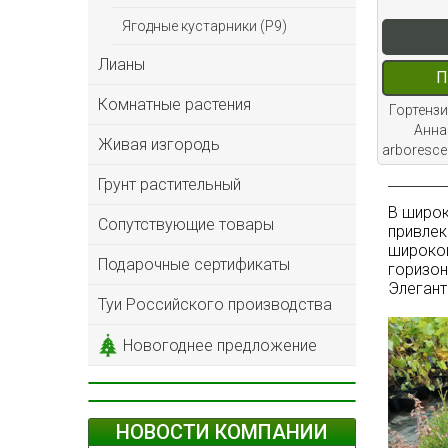
Ягодные кустарники (Р9)
Лианы
П
Комнатные растения
Гортензи
Анна
Живая изгородь
arboresce
Грунт растительный
В широк
Сопутствующие товары
привлек
широкои
Подарочные сертификаты
горизон
Элегант
Туи Российского производства
Новогоднее предложение
НОВОСТИ КОМПАНИИ