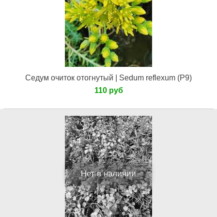
Седум очиток отогнутый | Sedum reflexum (Р9)
110 руб
Нет в наличии