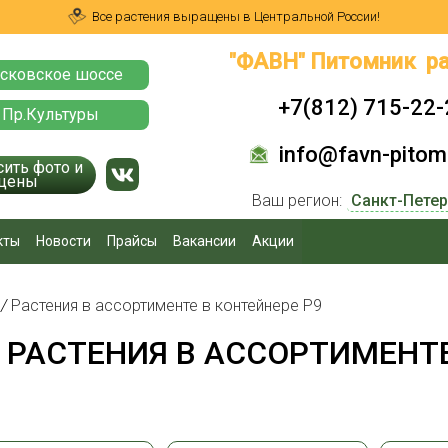
Все растения выращены в Центральной России!
"ФАВН" Питомник ра
сковское шоссе
+7(812) 715-22-
 Пр.Культуры
info@favn-pitomn
сить фото и
цены
Ваш регион:
кты
Новости
Прайсы
Вакансии
Акции
я
/
Растения в ассортименте в контейнере P9
РАСТЕНИЯ В АССОРТИМЕНТЕ