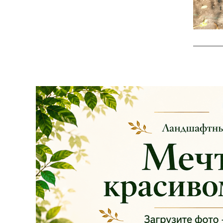
Сроки проведения
акции: с
29.10 2025 -
04.11.2025
!!! Цены
на сайте и на
площадке указаны
БЕЗ учёта скидки
!!!
Успейте приобрести
качественные
растения и украсить
свой сад! Всех ждём
в нашем питомнике!
ЧИТАТЬ ДАЛЕЕ