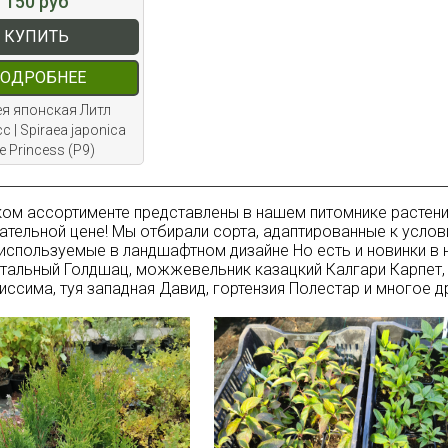
150 руб
КУПИТЬ
ОДРОБНЕЕ
я японская Литл
с | Spiraea japonica
tle Princess (Р9)
ом ассортименте представлены в нашем питомнике растения
ательной цене! Мы отбирали сорта, адаптированные к усло
спользуемые в ландшафтном дизайне Но есть и новинки в
тальный Голдшац, можжевельник казацкий Калгари Карпет, 
иссима, туя западная Давид, гортензия Полестар и многое д