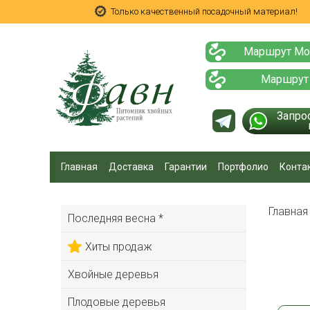
Только качественный посадочный материал!
Маршрут Мо
Маршрут
Запро
Главная
Доставка
Гарантии
Портфолио
Конта
Главна
Последняя весна *
Хиты продаж
Хвойные деревья
Плодовые деревья