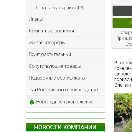
Ягодные кустарники (Р9)
Лианы
П
Комнатные растения
Спире
Принцес
Живая изгородь
Lit
Грунт растительный
В широк
Сопутствующие товары
привлек
широкои
Подарочные сертификаты
горизон
Элегант
Туи Российского производства
Новогоднее предложение
НОВОСТИ КОМПАНИИ