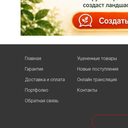
АКЦИЯ ТУИ БРАБАНТ
Опубликовано: 07.08.2025
Добрый день, дорогие
подписчики!
У нас началась
СУПЕР
АКЦИЯ!
Скидка 20%
на
все
Главная
Уцененные товары
туи западные
Гарантии
Новые поступления
Брабант
в наличии на
нашей площадке!
Доставка и оплата
Онлайн трансляция
Портфолио
Контакты
Обратная связь