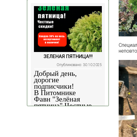
Специал
неповт
ЗЕЛЕНАЯ ПЯТНИЦА!!!
Опубликовано: 30.10.2025
Добрый день,
дорогие
подписчики!
В Питомнике
Фавн
"Зелёная
пятница".
Честные
скидки!
— 30%
на
весь ассортимент в
наличии на наших
площадках!