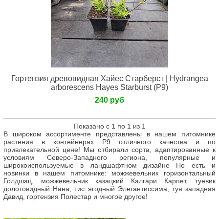
Гортензия древовидная Хайес Старберст | Hydrangea
arborescens Hayes Starburst (Р9)
240 руб
Показано с 1 по 1 из 1
В широком ассортименте представлены в нашем питомнике
растения в контейнерах Р9 отличного качества и по
привлекательной цене! Мы отбирали сорта, адаптированные к
условиям Северо-Западного региона, популярные и
широкоиспользуемые в ландшафтном дизайне Но есть и
новинки в нашем питомнике: можжевельник горизонтальный
Голдшац, можжевельник казацкий Калгари Карпет, туевик
долотовидный Нана, тис ягодный Элегантиссима, туя западная
Давид, гортензия Полестар и многое другое!