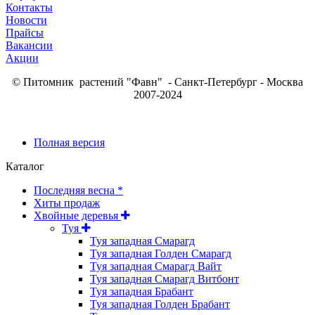
Контакты
Новости
Прайсы
Вакансии
Акции
© Питомник растений "Фавн" - Санкт-Петербург - Москва
2007-2024
Полная версия
Каталог
Последняя весна *
Хиты продаж
Хвойные деревья
Туя
Туя западная Смарагд
Туя западная Голден Смарагд
Туя западная Смарагд Вайт
Туя западная Смарагд Витбонт
Туя западная Брабант
Туя западная Голден Брабант