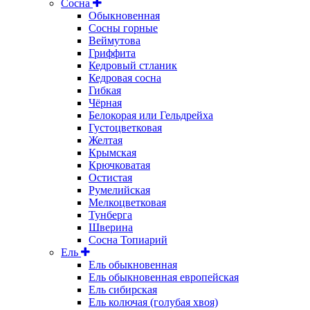
Сосна
Обыкновенная
Сосны горные
Веймутова
Гриффита
Кедровый стланик
Кедровая сосна
Гибкая
Чёрная
Белокорая или Гельдрейха
Густоцветковая
Желтая
Крымская
Крючковатая
Остистая
Румелийская
Мелкоцветковая
Тунберга
Шверина
Сосна Топиарий
Ель
Ель обыкновенная
Ель обыкновенная европейская
Ель сибирская
Ель колючая (голубая хвоя)