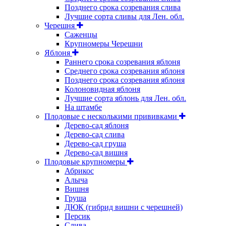
Позднего срока созревания слива
Лучшие сорта сливы для Лен. обл.
Черешня
Саженцы
Крупномеры Черешни
Яблоня
Раннего срока созревания яблоня
Среднего срока созревания яблоня
Позднего срока созревания яблоня
Колоновидная яблоня
Лучшие сорта яблонь для Лен. обл.
На штамбе
Плодовые с несколькими прививками
Дерево-сад яблоня
Дерево-сад слива
Дерево-сад груша
Дерево-сад вишня
Плодовые крупномеры
Абрикос
Алыча
Вишня
Груша
ДЮК (гибрид вишни с черешней)
Персик
Слива