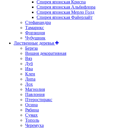
Спирея японская Криспа
Спирея японская Альбифлора
Спирея японская Мерло Голд
Спирея японская Файерлайт
Стефанандра
Тамарикс
Форзиция
Чубушник
Лиственные деревья
Береза
Вишня декоративная
Вяз
Дуб
Ива
Клен
Липа
Лох
Магнолия
Павлония
Птеростиракс
Осина
Рябина
Сумах
Тополь
Черемуха