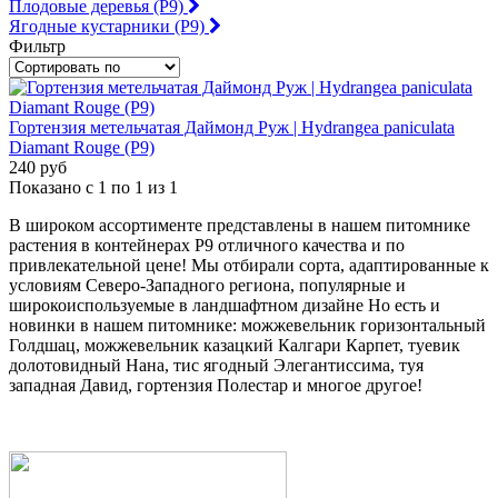
Плодовые деревья (Р9)
Ягодные кустарники (Р9)
Фильтр
Гортензия метельчатая Даймонд Руж | Hydrangea paniculata
Diamant Rouge (Р9)
240 руб
Показано с 1 по 1 из 1
В широком ассортименте представлены в нашем питомнике
растения в контейнерах Р9 отличного качества и по
привлекательной цене! Мы отбирали сорта, адаптированные к
условиям Северо-Западного региона, популярные и
широкоиспользуемые в ландшафтном дизайне Но есть и
новинки в нашем питомнике: можжевельник горизонтальный
Голдшац, можжевельник казацкий Калгари Карпет, туевик
долотовидный Нана, тис ягодный Элегантиссима, туя
западная Давид, гортензия Полестар и многое другое!