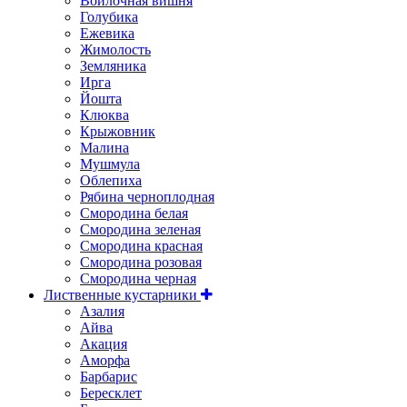
Войлочная вишня
Голубика
Ежевика
Жимолость
Земляника
Ирга
Йошта
Клюква
Крыжовник
Малина
Мушмула
Облепиха
Рябина черноплодная
Смородина белая
Смородина зеленая
Смородина красная
Смородина розовая
Смородина черная
Лиственные кустарники
Азалия
Айва
Акация
Аморфа
Барбарис
Бересклет