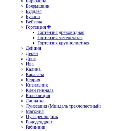
Бирючина
Боярышник
Буддлея
Бузина
Вейгела
Гортензия
Гортензия древовидная
Гортензия метельчатая
Гортензия крупнолистная
Дейция
Дерен
Дрок
Ива
Калина
Карагана
Керрия
Кизильник
Клен гиннала
Кольквиция
Лапчатка
Луизеания (Миндаль трехлопастный)
Магония
Пузыреплодник
Рододендрон
Рябинник