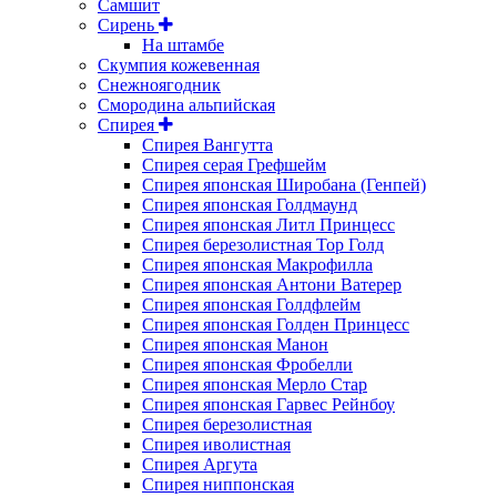
Самшит
Сирень
На штамбе
Скумпия кожевенная
Снежноягодник
Смородина альпийская
Спирея
Спирея Вангутта
Спирея серая Грефшейм
Спирея японская Широбана (Генпей)
Спирея японская Голдмаунд
Спирея японская Литл Принцесс
Спирея березолистная Тор Голд
Спирея японская Макрофилла
Спирея японская Антони Ватерер
Спирея японская Голдфлейм
Спирея японская Голден Принцесс
Спирея японская Манон
Спирея японская Фробелли
Спирея японская Мерло Стар
Спирея японская Гарвес Рейнбоу
Спирея березолистная
Спирея иволистная
Спирея Аргута
Спирея ниппонская