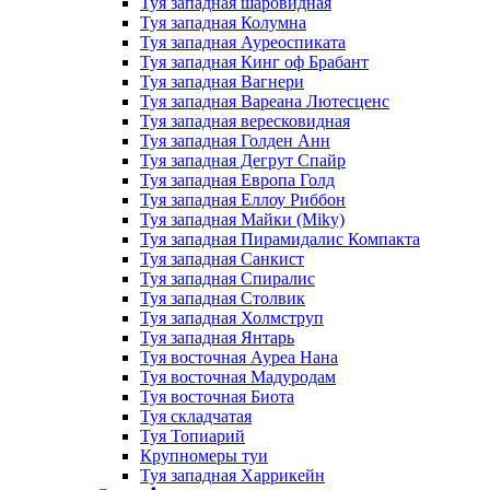
Туя западная шаровидная
Туя западная Колумна
Туя западная Ауреоспиката
Туя западная Кинг оф Брабант
Туя западная Вагнери
Туя западная Вареана Лютесценс
Туя западная вересковидная
Туя западная Голден Анн
Туя западная Дегрут Спайр
Туя западная Европа Голд
Туя западная Еллоу Риббон
Туя западная Майки (Miky)
Туя западная Пирамидалис Компакта
Туя западная Санкист
Туя западная Спиралис
Туя западная Столвик
Туя западная Холмструп
Туя западная Янтарь
Туя восточная Ауреа Нана
Туя восточная Мадуродам
Туя восточная Биота
Туя складчатая
Туя Топиарий
Крупномеры туи
Туя западная Харрикейн