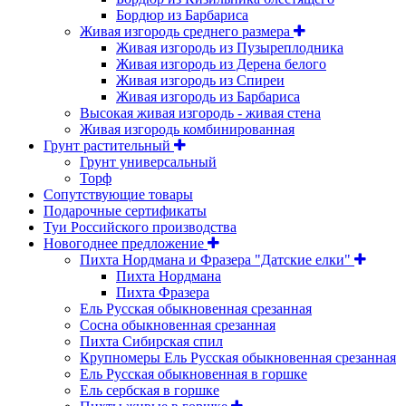
Бордюр из Барбариса
Живая изгородь среднего размера
Живая изгородь из Пузыреплодника
Живая изгородь из Дерена белого
Живая изгородь из Спиреи
Живая изгородь из Барбариса
Высокая живая изгородь - живая стена
Живая изгородь комбинированная
Грунт растительный
Грунт универсальный
Торф
Сопутствующие товары
Подарочные сертификаты
Туи Российского производства
Новогоднее предложение
Пихта Нордмана и Фразера "Датские елки"
Пихта Нордмана
Пихта Фразера
Ель Русская обыкновенная срезанная
Сосна обыкновенная срезанная
Пихта Сибирская спил
Крупномеры Ель Русская обыкновенная срезанная
Ель Русская обыкновенная в горшке
Ель сербская в горшке