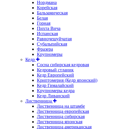
Нордмана
Корейская
Бальзамическая
Белая
Горная
Пихта Вича
Испанская
Равночешуйчатая
Субальпийская
Фразера
Крупномеры
Кедр
Сосна сибирская кедровая
Кедровый стланик
Кедр Европейский
Криптомерия (Кедр японский)
Кедр Гималайский
Крупномеры кедра
Кедр Ливанский
Лиственница
Лиственница на штамбе
Лиственница европейская
Лиственница сибирская
Лиственница японская
Лиственница американская