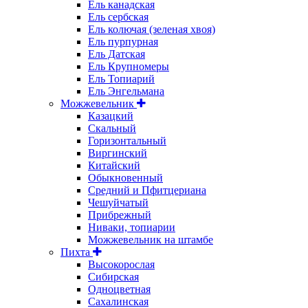
Ель канадская
Ель сербская
Ель колючая (зеленая хвоя)
Ель пурпурная
Ель Датская
Ель Крупномеры
Ель Топиарий
Ель Энгельмана
Можжевельник
Казацкий
Скальный
Горизонтальный
Виргинский
Китайский
Обыкновенный
Средний и Пфитцериана
Чешуйчатый
Прибрежный
Ниваки, топиарии
Можжевельник на штамбе
Пихта
Высокорослая
Сибирская
Одноцветная
Сахалинская