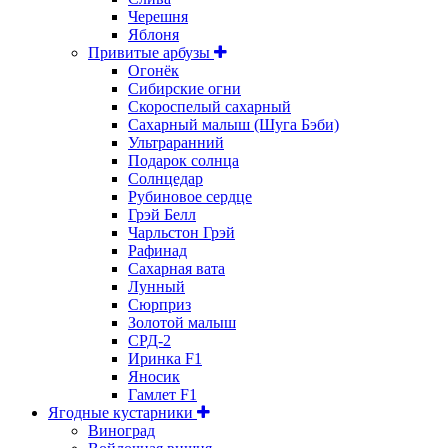
Черешня
Яблоня
Привитые арбузы
Огонёк
Сибирские огни
Скороспелый сахарный
Сахарный малыш (Шуга Бэби)
Ультраранний
Подарок солнца
Солнцедар
Рубиновое сердце
Грэй Белл
Чарльстон Грэй
Рафинад
Сахарная вата
Лунный
Сюрприз
Золотой малыш
СРД-2
Иринка F1
Яносик
Гамлет F1
Ягодные кустарники
Виноград