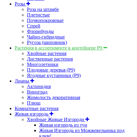
Розы
Роза на штамбе
Плетистые
Почвопокровные
Спрей
Флорибунды
Чайно-гибридные
Ругоза (шиповник)
Растения в ассортименте в контейнере P9
Хвойные растения
Лиственные растения
Многолетники
Плодовые деревья (Р9)
Ягодные кустарники (Р9)
Лианы
Актинидия
Виноград
Жимолость декоративная
Плющ
Комнатные растения
Живая изгородь
Хвойные Живые Изгороди
Живая изгородь из туи
Живая Изгородь из Можжевельника под
ключ!