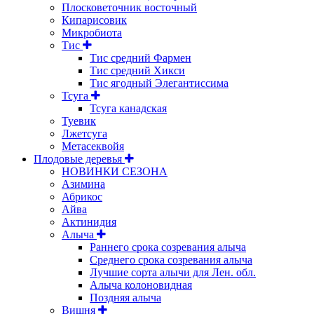
Плосковеточник восточный
Кипарисовик
Микробиота
Тис
Тис средний Фармен
Тис средний Хикси
Тис ягодный Элегантиссима
Тсуга
Тсуга канадская
Туевик
Лжетсуга
Метасеквойя
Плодовые деревья
НОВИНКИ СЕЗОНА
Азимина
Абрикос
Айва
Актинидия
Алыча
Раннего срока созревания алыча
Среднего срока созревания алыча
Лучшие сорта алычи для Лен. обл.
Алыча колоновидная
Поздняя алыча
Вишня