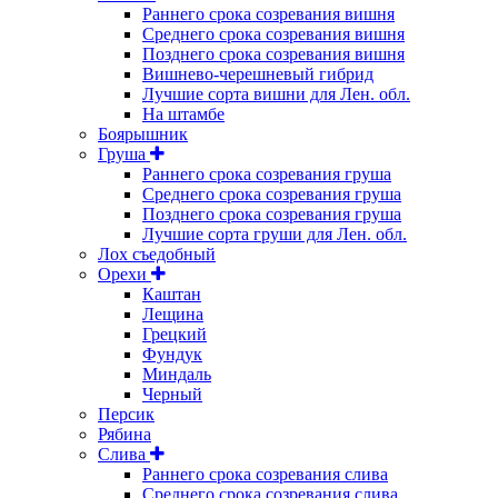
Раннего срока созревания вишня
Среднего срока созревания вишня
Позднего срока созревания вишня
Вишнево-черешневый гибрид
Лучшие сорта вишни для Лен. обл.
На штамбе
Боярышник
Груша
Раннего срока созревания груша
Среднего срока созревания груша
Позднего срока созревания груша
Лучшие сорта груши для Лен. обл.
Лох съедобный
Орехи
Каштан
Лещина
Грецкий
Фундук
Миндаль
Черный
Персик
Рябина
Слива
Раннего срока созревания слива
Среднего срока созревания слива