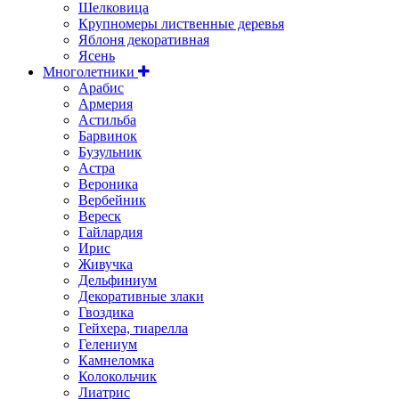
Шелковица
Крупномеры лиственные деревья
Яблоня декоративная
Ясень
Многолетники
Арабис
Армерия
Астильбa
Барвинок
Бузульник
Астра
Вероника
Вербейник
Вереск
Гайлардия
Ирис
Живучка
Дельфиниум
Декоративные злаки
Гвоздика
Гейхера, тиарелла
Гелениум
Камнеломка
Колокольчик
Лиатрис