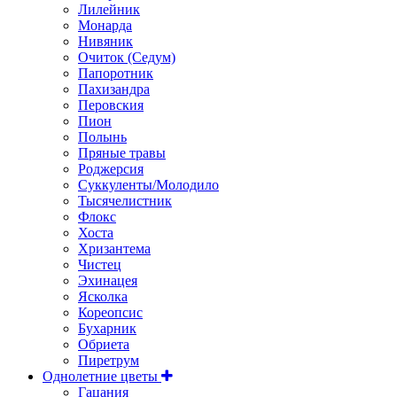
Лилейник
Монарда
Нивяник
Очиток (Седум)
Папоротник
Пахизандра
Перовския
Пион
Полынь
Пряные травы
Роджерсия
Суккуленты/Молодило
Тысячелистник
Флокс
Хоста
Хризантема
Чистец
Эхинацея
Ясколка
Кореопсис
Бухарник
Обриета
Пиретрум
Однолетние цветы
Гацания