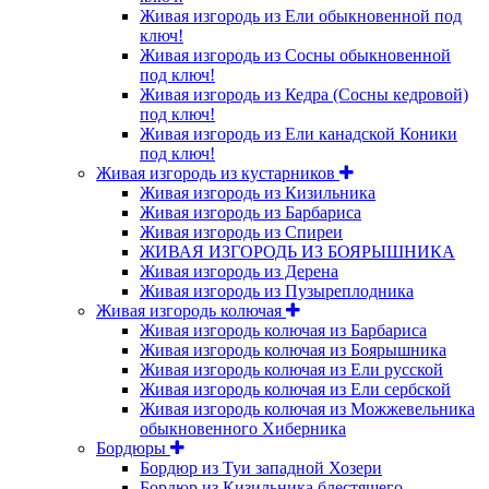
Живая изгородь из Ели обыкновенной под
ключ!
Живая изгородь из Сосны обыкновенной
под ключ!
Живая изгородь из Кедра (Сосны кедровой)
под ключ!
Живая изгородь из Ели канадской Коники
под ключ!
Живая изгородь из кустарников
Живая изгородь из Кизильника
Живая изгородь из Барбариса
Живая изгородь из Спиреи
ЖИВАЯ ИЗГОРОДЬ ИЗ БОЯРЫШНИКА
Живая изгородь из Дерена
Живая изгородь из Пузыреплодника
Живая изгородь колючая
Живая изгородь колючая из Барбариса
Живая изгородь колючая из Боярышника
Живая изгородь колючая из Ели русской
Живая изгородь колючая из Ели сербской
Живая изгородь колючая из Можжевельника
обыкновенного Хиберника
Бордюры
Бордюр из Туи западной Хозери
Бордюр из Кизильника блестящего