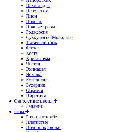
Папоротник
Пахизандра
Перовския
Пион
Полынь
Пряные травы
Роджерсия
Суккуленты/Молодило
Тысячелистник
Флокс
Хоста
Хризантема
Чистец
Эхинацея
Ясколка
Кореопсис
Бухарник
Обриета
Пиретрум
Однолетние цветы
Гацания
Розы
Роза на штамбе
Плетистые
Почвопокровные