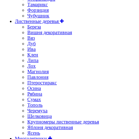
Тамарикс
Форзиция
Чубушник
Лиственные деревья
Береза
Вишня декоративная
Вяз
Дуб
Ива
Клен
Липа
Лох
Магнолия
Павлония
Птеростиракс
Осина
Рябина
Сумах
Тополь
Черемуха
Шелковица
Крупномеры лиственные деревья
Яблоня декоративная
Ясень
Многолетники