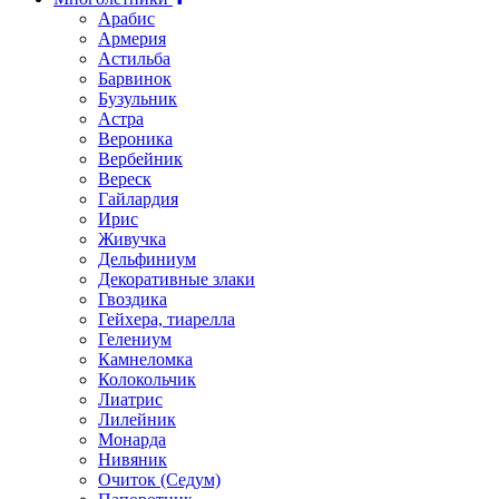
Арабис
Армерия
Астильбa
Барвинок
Бузульник
Астра
Вероника
Вербейник
Вереск
Гайлардия
Ирис
Живучка
Дельфиниум
Декоративные злаки
Гвоздика
Гейхера, тиарелла
Гелениум
Камнеломка
Колокольчик
Лиатрис
Лилейник
Монарда
Нивяник
Очиток (Седум)