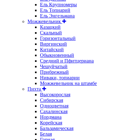
Ель Крупномеры
Ель Топиарий
Ель Энгельмана
Можжевельник
Казацкий
Скальный
Горизонтальный
Виргинский
Китайский
Обыкновенный
Средний и Пфитцериана
Чешуйчатый
Прибрежный
Ниваки, топиарии
Можжевельник на штамбе
Пихта
Высокорослая
Сибирская
Одноцветная
Сахалинская
Нордмана
Корейская
Бальзамическая
Белая
Горная