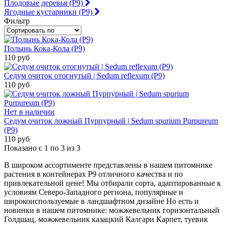
Плодовые деревья (Р9)
Ягодные кустарники (Р9)
Фильтр
Полынь Кока-Кола (Р9)
110 руб
Седум очиток отогнутый | Sedum reflexum (Р9)
110 руб
Нет в наличии
Седум очиток ложный Пурпурный | Sedum spurium Purpureum
(Р9)
110 руб
Показано с 1 по 3 из 3
В широком ассортименте представлены в нашем питомнике
растения в контейнерах Р9 отличного качества и по
привлекательной цене! Мы отбирали сорта, адаптированные к
условиям Северо-Западного региона, популярные и
широкоиспользуемые в ландшафтном дизайне Но есть и
новинки в нашем питомнике: можжевельник горизонтальный
Голдшац, можжевельник казацкий Калгари Карпет, туевик