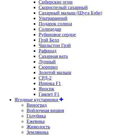
Сибирские огни
Скороспелый сахарный
Сахарный малыш (Шуга Бэби)
Ультраранний
Подарок солнца
Солнцедар
Рубиновое сердце
Грэй Белл
Чарльстон Грэй
Рафинад
Сахарная вата
Лунный
Сюрприз
Золотой малыш
СРД-2
Иринка F1
Яносик
Гамлет F1
Ягодные кустарники
Виноград
Войлочная вишня
Голубика
Ежевика
Жимолость
Земляника