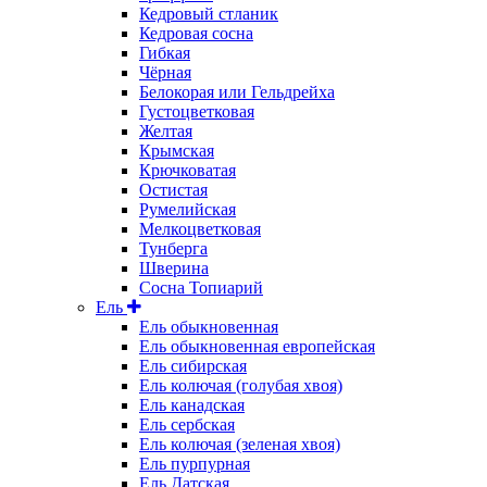
Кедровый стланик
Кедровая сосна
Гибкая
Чёрная
Белокорая или Гельдрейха
Густоцветковая
Желтая
Крымская
Крючковатая
Остистая
Румелийская
Мелкоцветковая
Тунберга
Шверина
Сосна Топиарий
Ель
Ель обыкновенная
Ель обыкновенная европейская
Ель сибирская
Ель колючая (голубая хвоя)
Ель канадская
Ель сербская
Ель колючая (зеленая хвоя)
Ель пурпурная
Ель Датская