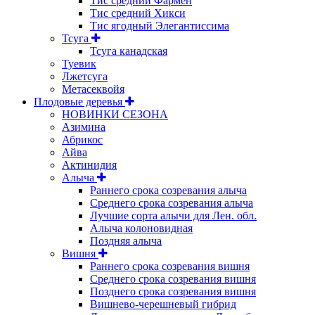
Тис средний Фармен
Тис средний Хикси
Тис ягодный Элегантиссима
Тсуга
Тсуга канадская
Туевик
Лжетсуга
Метасеквойя
Плодовые деревья
НОВИНКИ СЕЗОНА
Азимина
Абрикос
Айва
Актинидия
Алыча
Раннего срока созревания алыча
Среднего срока созревания алыча
Лучшие сорта алычи для Лен. обл.
Алыча колоновидная
Поздняя алыча
Вишня
Раннего срока созревания вишня
Среднего срока созревания вишня
Позднего срока созревания вишня
Вишнево-черешневый гибрид