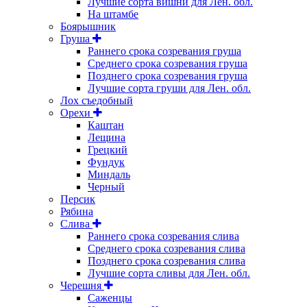
Лучшие сорта вишни для Лен. обл.
На штамбе
Боярышник
Груша
Раннего срока созревания груша
Среднего срока созревания груша
Позднего срока созревания груша
Лучшие сорта груши для Лен. обл.
Лох съедобный
Орехи
Каштан
Лещина
Грецкий
Фундук
Миндаль
Черный
Персик
Рябина
Слива
Раннего срока созревания слива
Среднего срока созревания слива
Позднего срока созревания слива
Лучшие сорта сливы для Лен. обл.
Черешня
Саженцы