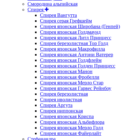
Смородина альпийская
Спирея
Спирея Вангутта
Спирея серая Грефшейм
Спирея японская Широбана (Генпей)
Спирея японская Голдмаунд
Спирея японская Литл Принцесс
Спирея березолистная Тор Голд
Спирея японская Макрофилла
Спирея японская Антони Ватерер
Спирея японская Голдфлейм
Спирея японская Голден Принцесс
Спирея японская Манон
Спирея японская Фробелли
Спирея японская Мерло Стар
Спирея японская Гарвес Рейнбоу
Спирея березолистная
Спирея иволистная
Спирея Аргута
Спирея ниппонская
Спирея японская Криспа
Спирея японская Альбифлора
Спирея японская Мерло Голд
Спирея японская Файерлайт
Стефанандра