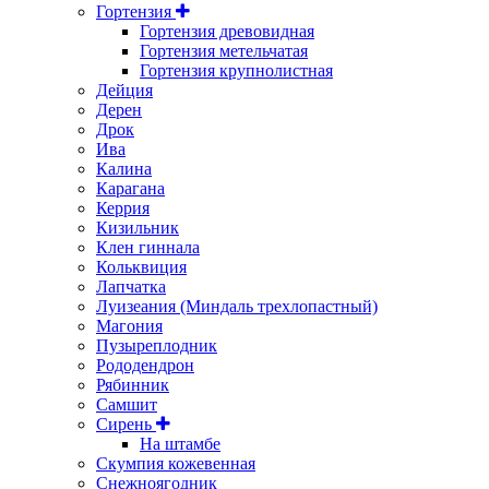
Гортензия
Гортензия древовидная
Гортензия метельчатая
Гортензия крупнолистная
Дейция
Дерен
Дрок
Ива
Калина
Карагана
Керрия
Кизильник
Клен гиннала
Кольквиция
Лапчатка
Луизеания (Миндаль трехлопастный)
Магония
Пузыреплодник
Рододендрон
Рябинник
Самшит
Сирень
На штамбе
Скумпия кожевенная
Снежноягодник