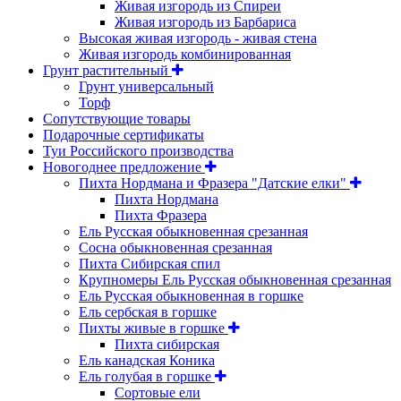
Живая изгородь из Спиреи
Живая изгородь из Барбариса
Высокая живая изгородь - живая стена
Живая изгородь комбинированная
Грунт растительный
Грунт универсальный
Торф
Сопутствующие товары
Подарочные сертификаты
Туи Российского производства
Новогоднее предложение
Пихта Нордмана и Фразера "Датские елки"
Пихта Нордмана
Пихта Фразера
Ель Русская обыкновенная срезанная
Сосна обыкновенная срезанная
Пихта Сибирская спил
Крупномеры Ель Русская обыкновенная срезанная
Ель Русская обыкновенная в горшке
Ель сербская в горшке
Пихты живые в горшке
Пихта сибирская
Ель канадская Коника
Ель голубая в горшке
Сортовые ели