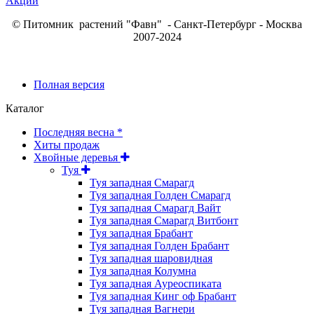
Акции
© Питомник растений "Фавн" - Санкт-Петербург - Москва
2007-2024
Полная версия
Каталог
Последняя весна *
Хиты продаж
Хвойные деревья
Туя
Туя западная Смарагд
Туя западная Голден Смарагд
Туя западная Смарагд Вайт
Туя западная Смарагд Витбонт
Туя западная Брабант
Туя западная Голден Брабант
Туя западная шаровидная
Туя западная Колумна
Туя западная Ауреоспиката
Туя западная Кинг оф Брабант
Туя западная Вагнери