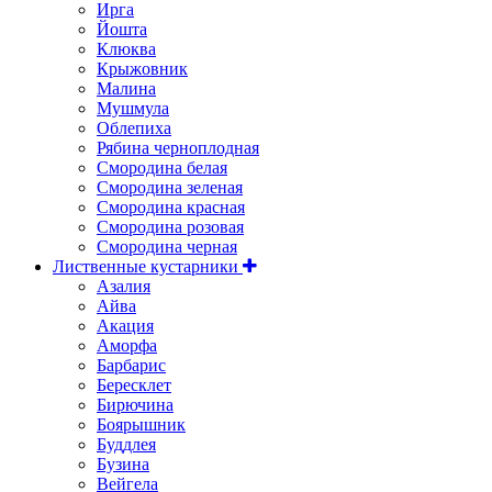
Ирга
Йошта
Клюква
Крыжовник
Малина
Мушмула
Облепиха
Рябина черноплодная
Смородина белая
Смородина зеленая
Смородина красная
Смородина розовая
Смородина черная
Лиственные кустарники
Азалия
Айва
Акация
Аморфа
Барбарис
Бересклет
Бирючина
Боярышник
Буддлея
Бузина
Вейгела