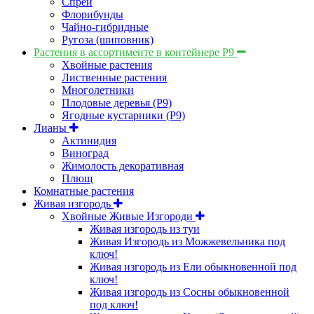
Спрей
Флорибунды
Чайно-гибридные
Ругоза (шиповник)
Растения в ассортименте в контейнере P9
Хвойные растения
Лиственные растения
Многолетники
Плодовые деревья (Р9)
Ягодные кустарники (Р9)
Лианы
Актинидия
Виноград
Жимолость декоративная
Плющ
Комнатные растения
Живая изгородь
Хвойные Живые Изгороди
Живая изгородь из туи
Живая Изгородь из Можжевельника под
ключ!
Живая изгородь из Ели обыкновенной под
ключ!
Живая изгородь из Сосны обыкновенной
под ключ!