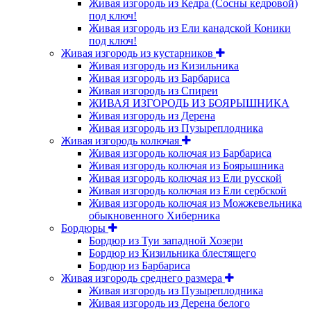
Живая изгородь из Кедра (Сосны кедровой)
под ключ!
Живая изгородь из Ели канадской Коники
под ключ!
Живая изгородь из кустарников
Живая изгородь из Кизильника
Живая изгородь из Барбариса
Живая изгородь из Спиреи
ЖИВАЯ ИЗГОРОДЬ ИЗ БОЯРЫШНИКА
Живая изгородь из Дерена
Живая изгородь из Пузыреплодника
Живая изгородь колючая
Живая изгородь колючая из Барбариса
Живая изгородь колючая из Боярышника
Живая изгородь колючая из Ели русской
Живая изгородь колючая из Ели сербской
Живая изгородь колючая из Можжевельника
обыкновенного Хиберника
Бордюры
Бордюр из Туи западной Хозери
Бордюр из Кизильника блестящего
Бордюр из Барбариса
Живая изгородь среднего размера
Живая изгородь из Пузыреплодника
Живая изгородь из Дерена белого