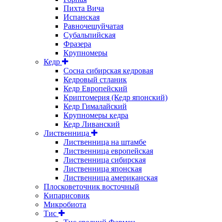
Пихта Вича
Испанская
Равночешуйчатая
Субальпийская
Фразера
Крупномеры
Кедр
Сосна сибирская кедровая
Кедровый стланик
Кедр Европейский
Криптомерия (Кедр японский)
Кедр Гималайский
Крупномеры кедра
Кедр Ливанский
Лиственница
Лиственница на штамбе
Лиственница европейская
Лиственница сибирская
Лиственница японская
Лиственница американская
Плосковеточник восточный
Кипарисовик
Микробиота
Тис