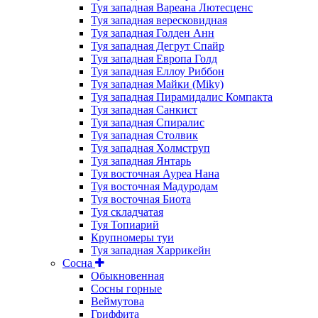
Туя западная Вареана Лютесценс
Туя западная вересковидная
Туя западная Голден Анн
Туя западная Дегрут Спайр
Туя западная Европа Голд
Туя западная Еллоу Риббон
Туя западная Майки (Miky)
Туя западная Пирамидалис Компакта
Туя западная Санкист
Туя западная Спиралис
Туя западная Столвик
Туя западная Холмструп
Туя западная Янтарь
Туя восточная Ауреа Нана
Туя восточная Мадуродам
Туя восточная Биота
Туя складчатая
Туя Топиарий
Крупномеры туи
Туя западная Харрикейн
Сосна
Обыкновенная
Сосны горные
Веймутова
Гриффита