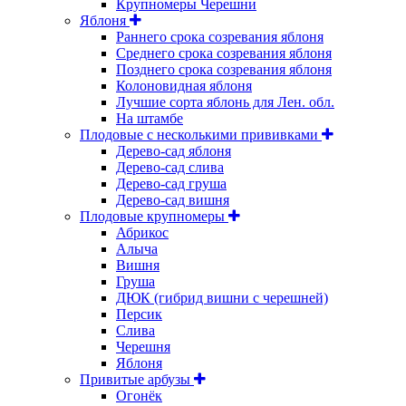
Крупномеры Черешни
Яблоня
Раннего срока созревания яблоня
Среднего срока созревания яблоня
Позднего срока созревания яблоня
Колоновидная яблоня
Лучшие сорта яблонь для Лен. обл.
На штамбе
Плодовые с несколькими прививками
Дерево-сад яблоня
Дерево-сад слива
Дерево-сад груша
Дерево-сад вишня
Плодовые крупномеры
Абрикос
Алыча
Вишня
Груша
ДЮК (гибрид вишни с черешней)
Персик
Слива
Черешня
Яблоня
Привитые арбузы
Огонёк