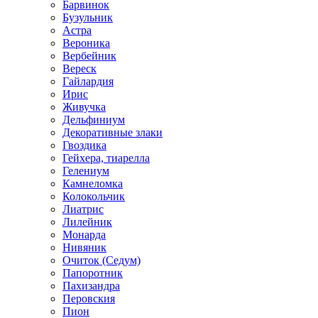
Барвинок
Бузульник
Астра
Вероника
Вербейник
Вереск
Гайлардия
Ирис
Живучка
Дельфиниум
Декоративные злаки
Гвоздика
Гейхера, тиарелла
Гелениум
Камнеломка
Колокольчик
Лиатрис
Лилейник
Монарда
Нивяник
Очиток (Седум)
Папоротник
Пахизандра
Перовския
Пион