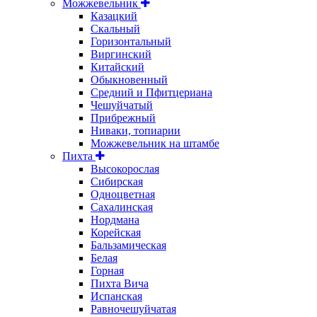
Можжевельник
Казацкий
Скальный
Горизонтальный
Виргинский
Китайский
Обыкновенный
Средний и Пфитцериана
Чешуйчатый
Прибрежный
Ниваки, топиарии
Можжевельник на штамбе
Пихта
Высокорослая
Сибирская
Одноцветная
Сахалинская
Нордмана
Корейская
Бальзамическая
Белая
Горная
Пихта Вича
Испанская
Равночешуйчатая