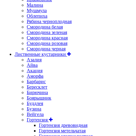
Малина
Мушмула
Облепиха
Рябина черноплодная
Смородина белая
Смородина зеленая
Смородина красная
Смородина розовая
Смородина черная
Лиственные кустарники
Азалия
Айва
Акация
Аморфа
Барбарис
Бересклет
Бирючина
Боярышник
Буддлея
Бузина
Вейгела
Гортензия
Гортензия древовидная
Гортензия метельчатая