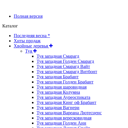
Полная версия
Каталог
Последняя весна *
Хиты продаж
Хвойные деревья
Туя
Туя западная Смарагд
Туя западная Голден Смарагд
Туя западная Смарагд Вайт
Туя западная Смарагд Витбонт
Туя западная Брабант
Туя западная Голден Брабант
Туя западная шаровидная
Туя западная Колумна
Туя западная Ауреоспиката
Туя западная Кинг оф Брабант
Туя западная Вагнери
Туя западная Вареана Лютесценс
Туя западная вересковидная
Туя западная Голден Анн