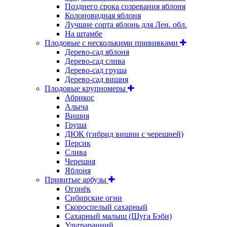
Позднего срока созревания яблоня
Колоновидная яблоня
Лучшие сорта яблонь для Лен. обл.
На штамбе
Плодовые с несколькими прививками
Дерево-сад яблоня
Дерево-сад слива
Дерево-сад груша
Дерево-сад вишня
Плодовые крупномеры
Абрикос
Алыча
Вишня
Груша
ДЮК (гибрид вишни с черешней)
Персик
Слива
Черешня
Яблоня
Привитые арбузы
Огонёк
Сибирские огни
Скороспелый сахарный
Сахарный малыш (Шуга Бэби)
Ультраранний