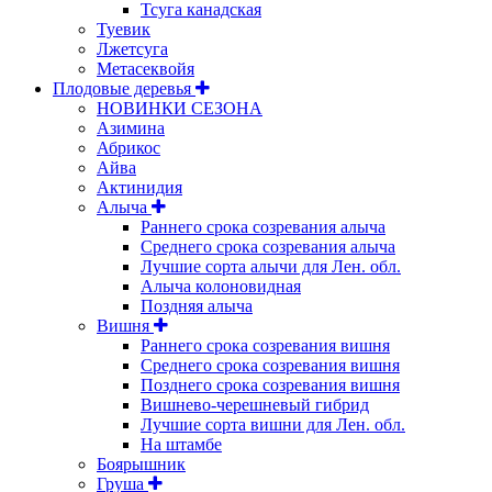
Тсуга канадская
Туевик
Лжетсуга
Метасеквойя
Плодовые деревья
НОВИНКИ СЕЗОНА
Азимина
Абрикос
Айва
Актинидия
Алыча
Раннего срока созревания алыча
Среднего срока созревания алыча
Лучшие сорта алычи для Лен. обл.
Алыча колоновидная
Поздняя алыча
Вишня
Раннего срока созревания вишня
Среднего срока созревания вишня
Позднего срока созревания вишня
Вишнево-черешневый гибрид
Лучшие сорта вишни для Лен. обл.
На штамбе
Боярышник
Груша