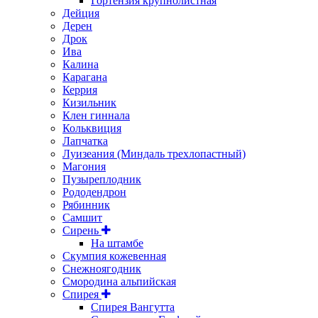
Гортензия крупнолистная
Дейция
Дерен
Дрок
Ива
Калина
Карагана
Керрия
Кизильник
Клен гиннала
Кольквиция
Лапчатка
Луизеания (Миндаль трехлопастный)
Магония
Пузыреплодник
Рододендрон
Рябинник
Самшит
Сирень
На штамбе
Скумпия кожевенная
Снежноягодник
Смородина альпийская
Спирея
Спирея Вангутта