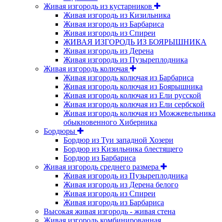
Живая изгородь из кустарников
Живая изгородь из Кизильника
Живая изгородь из Барбариса
Живая изгородь из Спиреи
ЖИВАЯ ИЗГОРОДЬ ИЗ БОЯРЫШНИКА
Живая изгородь из Дерена
Живая изгородь из Пузыреплодника
Живая изгородь колючая
Живая изгородь колючая из Барбариса
Живая изгородь колючая из Боярышника
Живая изгородь колючая из Ели русской
Живая изгородь колючая из Ели сербской
Живая изгородь колючая из Можжевельника
обыкновенного Хиберника
Бордюры
Бордюр из Туи западной Хозери
Бордюр из Кизильника блестящего
Бордюр из Барбариса
Живая изгородь среднего размера
Живая изгородь из Пузыреплодника
Живая изгородь из Дерена белого
Живая изгородь из Спиреи
Живая изгородь из Барбариса
Высокая живая изгородь - живая стена
Живая изгородь комбинированная