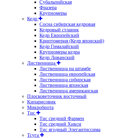
Субальпийская
Фразера
Крупномеры
Кедр
Сосна сибирская кедровая
Кедровый стланик
Кедр Европейский
Криптомерия (Кедр японский)
Кедр Гималайский
Крупномеры кедра
Кедр Ливанский
Лиственница
Лиственница на штамбе
Лиственница европейская
Лиственница сибирская
Лиственница японская
Лиственница американская
Плосковеточник восточный
Кипарисовик
Микробиота
Тис
Тис средний Фармен
Тис средний Хикси
Тис ягодный Элегантиссима
Тсуга