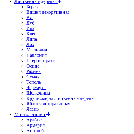
Лиственные деревья
Береза
Вишня декоративная
Вяз
Дуб
Ива
Клен
Липа
Лох
Магнолия
Павлония
Птеростиракс
Осина
Рябина
Сумах
Тополь
Черемуха
Шелковица
Крупномеры лиственные деревья
Яблоня декоративная
Ясень
Многолетники
Арабис
Армерия
Астильбa