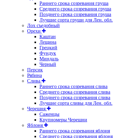
Раннего срока созревания груша
Среднего срока созревания груша
Позднего срока созревания груша
Лучшие сорта груши для Лен. обл.
Лох съедобный
Орехи
Каштан
Лещина
Грецкий
Фундук
Миндаль
Черный
Персик
Рябина
Слива
Раннего срока созревания слива
Среднего срока созревания слива
Позднего срока созревания слива
Лучшие сорта сливы для Лен. обл.
Черешня
Саженцы
Крупномеры Черешни
Яблоня
Раннего срока созревания яблоня
Среднего срока созревания яблоня