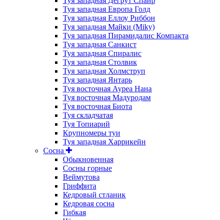
Туя западная Дегрут Спайр
Туя западная Европа Голд
Туя западная Еллоу Риббон
Туя западная Майки (Miky)
Туя западная Пирамидалис Компакта
Туя западная Санкист
Туя западная Спиралис
Туя западная Столвик
Туя западная Холмструп
Туя западная Янтарь
Туя восточная Ауреа Нана
Туя восточная Мадуродам
Туя восточная Биота
Туя складчатая
Туя Топиарий
Крупномеры туи
Туя западная Харрикейн
Сосна
Обыкновенная
Сосны горные
Веймутова
Гриффита
Кедровый стланик
Кедровая сосна
Гибкая