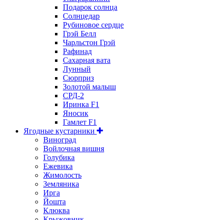
Подарок солнца
Солнцедар
Рубиновое сердце
Грэй Белл
Чарльстон Грэй
Рафинад
Сахарная вата
Лунный
Сюрприз
Золотой малыш
СРД-2
Иринка F1
Яносик
Гамлет F1
Ягодные кустарники
Виноград
Войлочная вишня
Голубика
Ежевика
Жимолость
Земляника
Ирга
Йошта
Клюква
Крыжовник