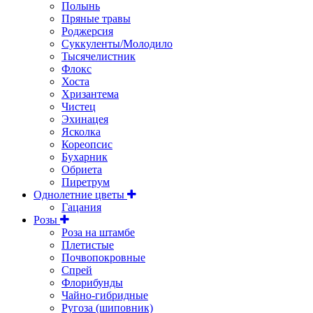
Полынь
Пряные травы
Роджерсия
Суккуленты/Молодило
Тысячелистник
Флокс
Хоста
Хризантема
Чистец
Эхинацея
Ясколка
Кореопсис
Бухарник
Обриета
Пиретрум
Однолетние цветы
Гацания
Розы
Роза на штамбе
Плетистые
Почвопокровные
Спрей
Флорибунды
Чайно-гибридные
Ругоза (шиповник)