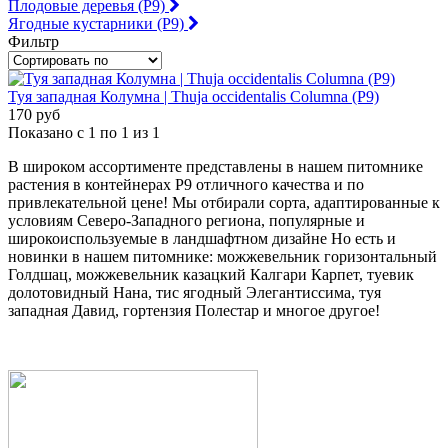
Плодовые деревья (Р9)
Ягодные кустарники (Р9)
Фильтр
Туя западная Колумна | Thuja occidentalis Columna (Р9)
170 руб
Показано с 1 по 1 из 1
В широком ассортименте представлены в нашем питомнике
растения в контейнерах Р9 отличного качества и по
привлекательной цене! Мы отбирали сорта, адаптированные к
условиям Северо-Западного региона, популярные и
широкоиспользуемые в ландшафтном дизайне Но есть и
новинки в нашем питомнике: можжевельник горизонтальный
Голдшац, можжевельник казацкий Калгари Карпет, туевик
долотовидный Нана, тис ягодный Элегантиссима, туя
западная Давид, гортензия Полестар и многое другое!