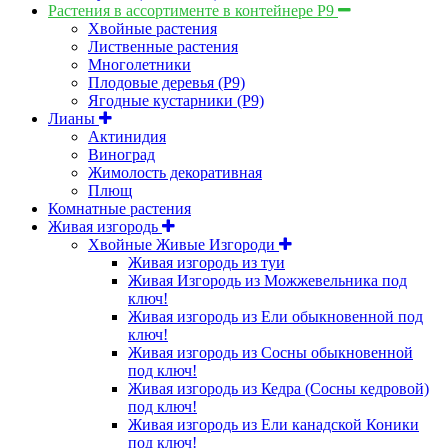
Растения в ассортименте в контейнере P9
Хвойные растения
Лиственные растения
Многолетники
Плодовые деревья (Р9)
Ягодные кустарники (Р9)
Лианы
Актинидия
Виноград
Жимолость декоративная
Плющ
Комнатные растения
Живая изгородь
Хвойные Живые Изгороди
Живая изгородь из туи
Живая Изгородь из Можжевельника под
ключ!
Живая изгородь из Ели обыкновенной под
ключ!
Живая изгородь из Сосны обыкновенной
под ключ!
Живая изгородь из Кедра (Сосны кедровой)
под ключ!
Живая изгородь из Ели канадской Коники
под ключ!