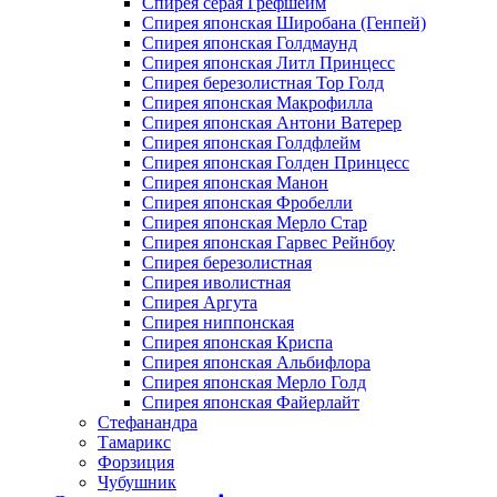
Спирея серая Грефшейм
Спирея японская Широбана (Генпей)
Спирея японская Голдмаунд
Спирея японская Литл Принцесс
Спирея березолистная Тор Голд
Спирея японская Макрофилла
Спирея японская Антони Ватерер
Спирея японская Голдфлейм
Спирея японская Голден Принцесс
Спирея японская Манон
Спирея японская Фробелли
Спирея японская Мерло Стар
Спирея японская Гарвес Рейнбоу
Спирея березолистная
Спирея иволистная
Спирея Аргута
Спирея ниппонская
Спирея японская Криспа
Спирея японская Альбифлора
Спирея японская Мерло Голд
Спирея японская Файерлайт
Стефанандра
Тамарикс
Форзиция
Чубушник