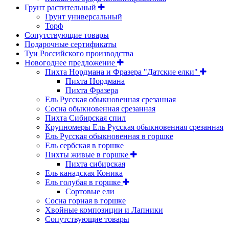
Грунт растительный
Грунт универсальный
Торф
Сопутствующие товары
Подарочные сертификаты
Туи Российского производства
Новогоднее предложение
Пихта Нордмана и Фразера "Датские елки"
Пихта Нордмана
Пихта Фразера
Ель Русская обыкновенная срезанная
Сосна обыкновенная срезанная
Пихта Сибирская спил
Крупномеры Ель Русская обыкновенная срезанная
Ель Русская обыкновенная в горшке
Ель сербская в горшке
Пихты живые в горшке
Пихта сибирская
Ель канадская Коника
Ель голубая в горшке
Сортовые ели
Сосна горная в горшке
Хвойные композиции и Лапники
Сопутствующие товары