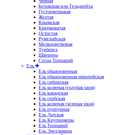
Чёрная
Белокорая или Гельдрейха
Густоцветковая
Желтая
Крымская
Крючковатая
Остистая
Румелийская
Мелкоцветковая
Тунберга
Шверина
Сосна Топиарий
Ель
Ель обыкновенная
Ель обыкновенная европейская
Ель сибирская
Ель колючая (голубая хвоя)
Ель канадская
Ель сербская
Ель колючая (зеленая хвоя)
Ель пурпурная
Ель Датская
Ель Крупномеры
Ель Топиарий
Ель Энгельмана