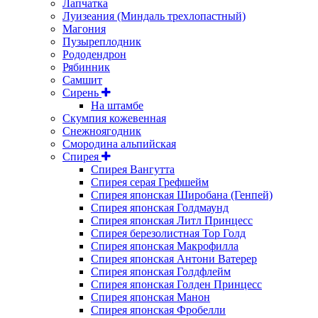
Лапчатка
Луизеания (Миндаль трехлопастный)
Магония
Пузыреплодник
Рододендрон
Рябинник
Самшит
Сирень
На штамбе
Скумпия кожевенная
Снежноягодник
Смородина альпийская
Спирея
Спирея Вангутта
Спирея серая Грефшейм
Спирея японская Широбана (Генпей)
Спирея японская Голдмаунд
Спирея японская Литл Принцесс
Спирея березолистная Тор Голд
Спирея японская Макрофилла
Спирея японская Антони Ватерер
Спирея японская Голдфлейм
Спирея японская Голден Принцесс
Спирея японская Манон
Спирея японская Фробелли