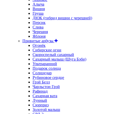
Алыча
Вишня
Груша
ДЮК (гибрид вишни с черешней)
Персик
Слива
Черешня
Яблоня
Привитые арбузы
Огонёк
Сибирские огни
Скороспелый сахарный
Сахарный малыш (Шуга Бэби)
Ультраранний
Подарок солнца
Солнцедар
Рубиновое сердце
Грэй Белл
Чарльстон Грэй
Рафинад
Сахарная вата
Лунный
Сюрприз
Золотой малыш