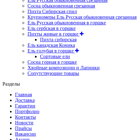
Ель Русская обыкновенная срезанная
Сосна обыкновенная срезанная
Пихта Сибирская спил
Крупномеры Ель Русская обыкновенная срезанная
Ель Русская обыкновенная в горшке
Ель сербская в горшке
Пихты живые в горшке
Пихта сибирская
Ель канадская Коника
Ель голубая в горшке
Сортовые ели
Сосна горная в горшке
Хвойные композиции и Лапники
Сопутствующие товары
Разделы
Главная
Доставка
Гарантии
Портфолио
Контакты
Новости
Прайсы
Вакансии
Акции