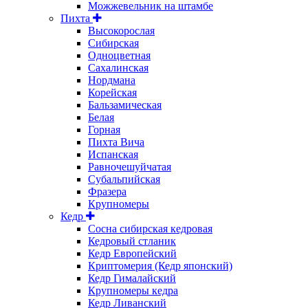
Можжевельник на штамбе
Пихта
Высокорослая
Сибирская
Одноцветная
Сахалинская
Нордмана
Корейская
Бальзамическая
Белая
Горная
Пихта Вича
Испанская
Равночешуйчатая
Субальпийская
Фразера
Крупномеры
Кедр
Сосна сибирская кедровая
Кедровый стланик
Кедр Европейский
Криптомерия (Кедр японский)
Кедр Гималайский
Крупномеры кедра
Кедр Ливанский