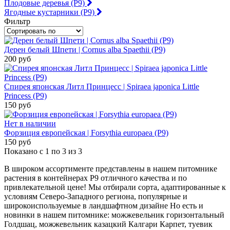
Плодовые деревья (Р9)
Ягодные кустарники (Р9)
Фильтр
Дерен белый Шпети | Cornus alba Spaethii (Р9)
200 руб
Спирея японская Литл Принцесс | Spiraea japonica Little
Princess (Р9)
150 руб
Нет в наличии
Форзиция европейская | Forsythia europaea (Р9)
150 руб
Показано с 1 по 3 из 3
В широком ассортименте представлены в нашем питомнике
растения в контейнерах Р9 отличного качества и по
привлекательной цене! Мы отбирали сорта, адаптированные к
условиям Северо-Западного региона, популярные и
широкоиспользуемые в ландшафтном дизайне Но есть и
новинки в нашем питомнике: можжевельник горизонтальный
Голдшац, можжевельник казацкий Калгари Карпет, туевик