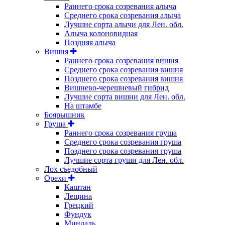
Раннего срока созревания алыча
Среднего срока созревания алыча
Лучшие сорта алычи для Лен. обл.
Алыча колоновидная
Поздняя алыча
Вишня
Раннего срока созревания вишня
Среднего срока созревания вишня
Позднего срока созревания вишня
Вишнево-черешневый гибрид
Лучшие сорта вишни для Лен. обл.
На штамбе
Боярышник
Груша
Раннего срока созревания груша
Среднего срока созревания груша
Позднего срока созревания груша
Лучшие сорта груши для Лен. обл.
Лох съедобный
Орехи
Каштан
Лещина
Грецкий
Фундук
Миндаль