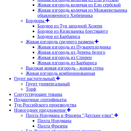
Живая изгородь колючая из Ели сербской
Живая изгородь колючая из Можжевельника
обыкновенного Хиберника
Бордюры
Бордюр из Туи западной Хозери
Бордюр из Кизильника блестящего
Бордюр из Барбариса
Живая изгородь среднего размера
Живая изгородь из Пузыреплодника
Живая изгородь из Дерена белого
Живая изгородь из Спиреи
Живая изгородь из Барбариса
Высокая живая изгородь - живая стена
Живая изгородь комбинированная
Грунт растительный
Грунт универсальный
Торф
Сопутствующие товары
Подарочные сертификаты
Туи Российского производства
Новогоднее предложение
Пихта Нордмана и Фразера "Датские елки"
Пихта Нордмана
Пихта Фразера