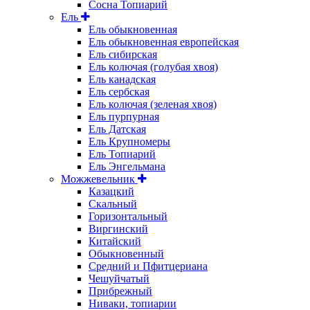
Сосна Топиарий
Ель
Ель обыкновенная
Ель обыкновенная европейская
Ель сибирская
Ель колючая (голубая хвоя)
Ель канадская
Ель сербская
Ель колючая (зеленая хвоя)
Ель пурпурная
Ель Датская
Ель Крупномеры
Ель Топиарий
Ель Энгельмана
Можжевельник
Казацкий
Скальный
Горизонтальный
Виргинский
Китайский
Обыкновенный
Средний и Пфитцериана
Чешуйчатый
Прибрежный
Ниваки, топиарии