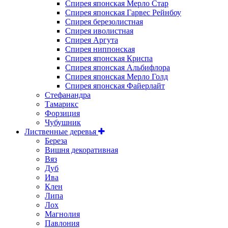
Спирея японская Мерло Стар
Спирея японская Гарвес Рейнбоу
Спирея березолистная
Спирея иволистная
Спирея Аргута
Спирея ниппонская
Спирея японская Криспа
Спирея японская Альбифлора
Спирея японская Мерло Голд
Спирея японская Файерлайт
Стефанандра
Тамарикс
Форзиция
Чубушник
Лиственные деревья
Береза
Вишня декоративная
Вяз
Дуб
Ива
Клен
Липа
Лох
Магнолия
Павлония