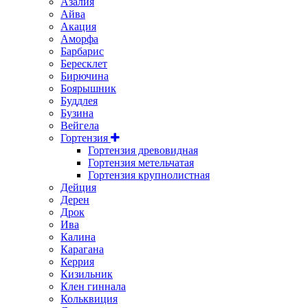
Азалия
Айва
Акация
Аморфа
Барбарис
Бересклет
Бирючина
Боярышник
Буддлея
Бузина
Вейгела
Гортензия
Гортензия древовидная
Гортензия метельчатая
Гортензия крупнолистная
Дейция
Дерен
Дрок
Ива
Калина
Карагана
Керрия
Кизильник
Клен гиннала
Кольквиция