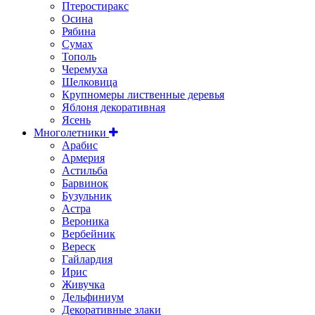
Птеростиракс
Осина
Рябина
Сумах
Тополь
Черемуха
Шелковица
Крупномеры лиственные деревья
Яблоня декоративная
Ясень
Многолетники
Арабис
Армерия
Астильбa
Барвинок
Бузульник
Астра
Вероника
Вербейник
Вереск
Гайлардия
Ирис
Живучка
Дельфиниум
Декоративные злаки