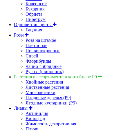
Кореопсис
Бухарник
Обриета
Пиретрум
Однолетние цветы
Гацания
Розы
Роза на штамбе
Плетистые
Почвопокровные
Спрей
Флорибунды
Чайно-гибридные
Ругоза (шиповник)
Растения в ассортименте в контейнере P9
Хвойные растения
Лиственные растения
Многолетники
Плодовые деревья (Р9)
Ягодные кустарники (Р9)
Лианы
Актинидия
Виноград
Жимолость декоративная
Плющ