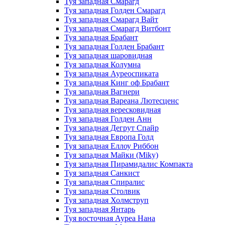
Туя западная Смарагд
Туя западная Голден Смарагд
Туя западная Смарагд Вайт
Туя западная Смарагд Витбонт
Туя западная Брабант
Туя западная Голден Брабант
Туя западная шаровидная
Туя западная Колумна
Туя западная Ауреоспиката
Туя западная Кинг оф Брабант
Туя западная Вагнери
Туя западная Вареана Лютесценс
Туя западная вересковидная
Туя западная Голден Анн
Туя западная Дегрут Спайр
Туя западная Европа Голд
Туя западная Еллоу Риббон
Туя западная Майки (Miky)
Туя западная Пирамидалис Компакта
Туя западная Санкист
Туя западная Спиралис
Туя западная Столвик
Туя западная Холмструп
Туя западная Янтарь
Туя восточная Ауреа Нана