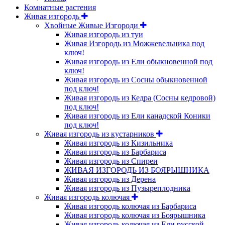
Комнатные растения
Живая изгородь
Хвойные Живые Изгороди
Живая изгородь из туи
Живая Изгородь из Можжевельника под
ключ!
Живая изгородь из Ели обыкновенной под
ключ!
Живая изгородь из Сосны обыкновенной
под ключ!
Живая изгородь из Кедра (Сосны кедровой)
под ключ!
Живая изгородь из Ели канадской Коники
под ключ!
Живая изгородь из кустарников
Живая изгородь из Кизильника
Живая изгородь из Барбариса
Живая изгородь из Спиреи
ЖИВАЯ ИЗГОРОДЬ ИЗ БОЯРЫШНИКА
Живая изгородь из Дерена
Живая изгородь из Пузыреплодника
Живая изгородь колючая
Живая изгородь колючая из Барбариса
Живая изгородь колючая из Боярышника
Живая изгородь колючая из Ели русской