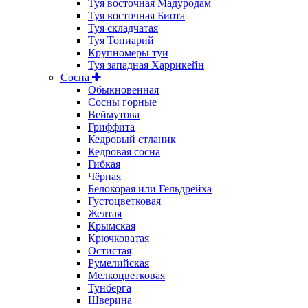
Туя восточная Мадуродам
Туя восточная Биота
Туя складчатая
Туя Топиарий
Крупномеры туи
Туя западная Харрикейн
Сосна
Обыкновенная
Сосны горные
Веймутова
Гриффита
Кедровый стланик
Кедровая сосна
Гибкая
Чёрная
Белокорая или Гельдрейха
Густоцветковая
Желтая
Крымская
Крючковатая
Остистая
Румелийская
Мелкоцветковая
Тунберга
Шверина