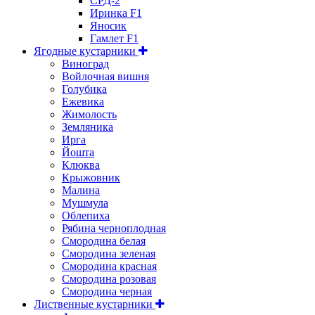
СРД-2
Иринка F1
Яносик
Гамлет F1
Ягодные кустарники
Виноград
Войлочная вишня
Голубика
Ежевика
Жимолость
Земляника
Ирга
Йошта
Клюква
Крыжовник
Малина
Мушмула
Облепиха
Рябина черноплодная
Смородина белая
Смородина зеленая
Смородина красная
Смородина розовая
Смородина черная
Лиственные кустарники