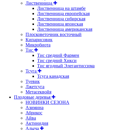
Лиственница
Лиственница на штамбе
Лиственница европейская
Лиственница сибирская
Лиственница японская
Лиственница американская
Плосковеточник восточный
Кипарисовик
Микробиота
Тис
Тис средний Фармен
Тис средний Хикси
Тис ягодный Элегантиссима
Тсуга
Тсуга канадская
Туевик
Лжетсуга
Метасеквойя
Плодовые деревья
НОВИНКИ СЕЗОНА
Азимина
Абрикос
Айва
Актинидия
Алыча