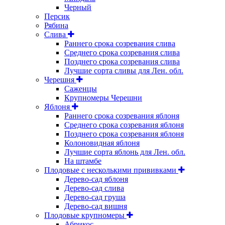
Черный
Персик
Рябина
Слива
Раннего срока созревания слива
Среднего срока созревания слива
Позднего срока созревания слива
Лучшие сорта сливы для Лен. обл.
Черешня
Саженцы
Крупномеры Черешни
Яблоня
Раннего срока созревания яблоня
Среднего срока созревания яблоня
Позднего срока созревания яблоня
Колоновидная яблоня
Лучшие сорта яблонь для Лен. обл.
На штамбе
Плодовые с несколькими прививками
Дерево-сад яблоня
Дерево-сад слива
Дерево-сад груша
Дерево-сад вишня
Плодовые крупномеры
Абрикос