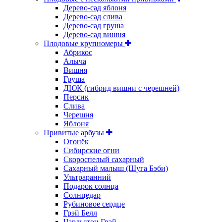
Дерево-сад яблоня
Дерево-сад слива
Дерево-сад груша
Дерево-сад вишня
Плодовые крупномеры
Абрикос
Алыча
Вишня
Груша
ДЮК (гибрид вишни с черешней)
Персик
Слива
Черешня
Яблоня
Привитые арбузы
Огонёк
Сибирские огни
Скороспелый сахарный
Сахарный малыш (Шуга Бэби)
Ультраранний
Подарок солнца
Солнцедар
Рубиновое сердце
Грэй Белл
Чарльстон Грэй