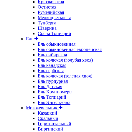
Крючковатая
Остистая
Румелийская
Мелкоцветковая
Тунберга
Шверина
Сосна Топиарий
Ель
Ель обыкновенная
Ель обыкновенная европейская
Ель сибирская
Ель колючая (голубая хвоя)
Ель канадская
Ель сербская
Ель колючая (зеленая хвоя)
Ель пурпурная
Ель Датская
Ель Крупномеры
Ель Топиарий
Ель Энгельмана
Можжевельник
Казацкий
Скальный
Горизонтальный
Виргинский