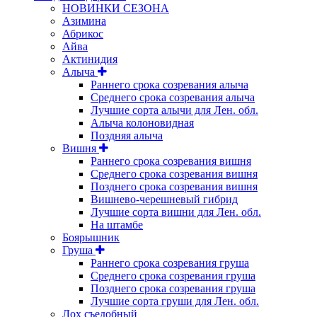
НОВИНКИ СЕЗОНА
Азимина
Абрикос
Айва
Актинидия
Алыча
Раннего срока созревания алыча
Среднего срока созревания алыча
Лучшие сорта алычи для Лен. обл.
Алыча колоновидная
Поздняя алыча
Вишня
Раннего срока созревания вишня
Среднего срока созревания вишня
Позднего срока созревания вишня
Вишнево-черешневый гибрид
Лучшие сорта вишни для Лен. обл.
На штамбе
Боярышник
Груша
Раннего срока созревания груша
Среднего срока созревания груша
Позднего срока созревания груша
Лучшие сорта груши для Лен. обл.
Лох съедобный