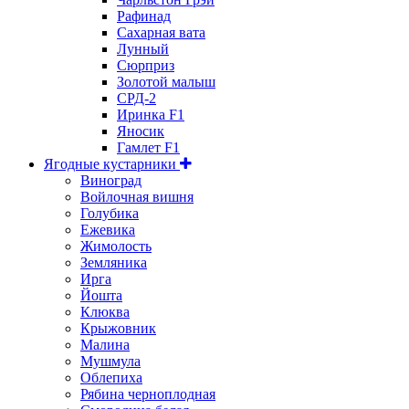
Рафинад
Сахарная вата
Лунный
Сюрприз
Золотой малыш
СРД-2
Иринка F1
Яносик
Гамлет F1
Ягодные кустарники
Виноград
Войлочная вишня
Голубика
Ежевика
Жимолость
Земляника
Ирга
Йошта
Клюква
Крыжовник
Малина
Мушмула
Облепиха
Рябина черноплодная