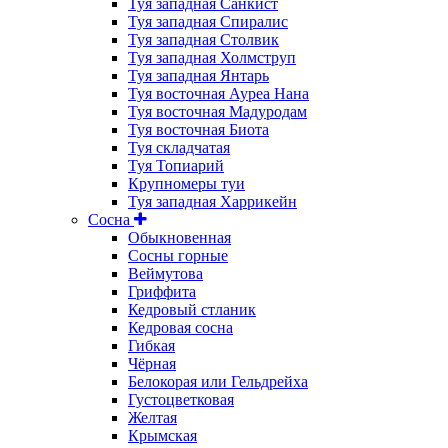
Туя западная Санкист
Туя западная Спиралис
Туя западная Столвик
Туя западная Холмструп
Туя западная Янтарь
Туя восточная Ауреа Нана
Туя восточная Мадуродам
Туя восточная Биота
Туя складчатая
Туя Топиарий
Крупномеры туи
Туя западная Харрикейн
Сосна
Обыкновенная
Сосны горные
Веймутова
Гриффита
Кедровый стланик
Кедровая сосна
Гибкая
Чёрная
Белокорая или Гельдрейха
Густоцветковая
Желтая
Крымская