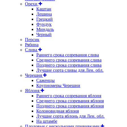
Орехи
Каштан
Лещина
Грецкий
Фундук
Миндаль
Черный
Персик
Рябина
Слива
Раннего срока созревания слива
Среднего срока созревания слива
Позднего срока созревания слива
Лучшие сорта сливы для Лен. обл.
Черешня
Саженцы
Крупномеры Черешни
Яблоня
Раннего срока созревания яблоня
Среднего срока созревания яблоня
Позднего срока созревания яблоня
Колоновидная яблоня
Лучшие сорта яблонь для Лен. обл.
На штамбе
Плодовые с несколькими прививками