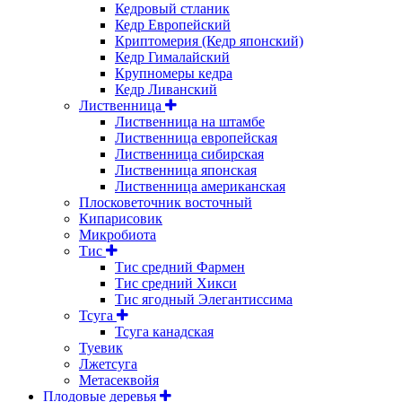
Кедровый стланик
Кедр Европейский
Криптомерия (Кедр японский)
Кедр Гималайский
Крупномеры кедра
Кедр Ливанский
Лиственница
Лиственница на штамбе
Лиственница европейская
Лиственница сибирская
Лиственница японская
Лиственница американская
Плосковеточник восточный
Кипарисовик
Микробиота
Тис
Тис средний Фармен
Тис средний Хикси
Тис ягодный Элегантиссима
Тсуга
Тсуга канадская
Туевик
Лжетсуга
Метасеквойя
Плодовые деревья