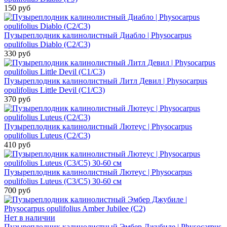
150 руб
Пузыреплодник калинолистный Диабло | Physocarpus
opulifolius Diablo (С2/С3)
330 руб
Пузыреплодник калинолистный Литл Девил | Physocarpus
opulifolius Little Devil (С1/С3)
370 руб
Пузыреплодник калинолистный Лютеус | Physocarpus
opulifolius Luteus (С2/С3)
410 руб
Пузыреплодник калинолистный Лютеус | Physocarpus
opulifolius Luteus (С3/С5) 30-60 см
700 руб
Нет в наличии
Пузыреплодник калинолистный Эмбер Джубиле | Physocarpus