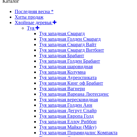
Каталог
Последняя весна *
Хиты продаж
Хвойные деревья
Туя
Туя западная Смарагд
Туя западная Голден Смарагд
Туя западная Смарагд Вайт
Туя западная Смарагд Витбонт
Туя западная Брабант
Туя западная Голден Брабант
Туя западная шаровидная
Туя западная Колумна
Туя западная Ауреоспиката
Туя западная Кинг оф Брабант
Туя западная Вагнери
Туя западная Вареана Лютесценс
Туя западная вересковидная
Туя западная Голден Анн
Туя западная Дегрут Спайр
Туя западная Европа Голд
Туя западная Еллоу Риббон
Туя западная Майки (Miky)
Туя западная Пирамидалис Компакта