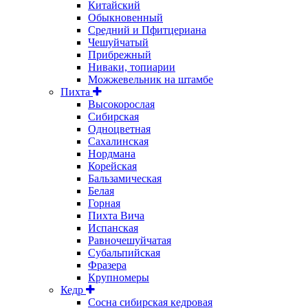
Китайский
Обыкновенный
Средний и Пфитцериана
Чешуйчатый
Прибрежный
Ниваки, топиарии
Можжевельник на штамбе
Пихта
Высокорослая
Сибирская
Одноцветная
Сахалинская
Нордмана
Корейская
Бальзамическая
Белая
Горная
Пихта Вича
Испанская
Равночешуйчатая
Субальпийская
Фразера
Крупномеры
Кедр
Сосна сибирская кедровая