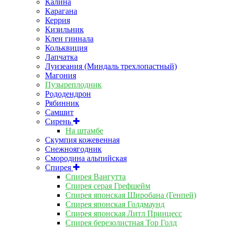
Калина
Карагана
Керрия
Кизильник
Клен гиннала
Кольквиция
Лапчатка
Луизеания (Миндаль трехлопастный)
Магония
Пузыреплодник
Рододендрон
Рябинник
Самшит
Сирень
На штамбе
Скумпия кожевенная
Снежноягодник
Смородина альпийская
Спирея
Спирея Вангутта
Спирея серая Грефшейм
Спирея японская Широбана (Генпей)
Спирея японская Голдмаунд
Спирея японская Литл Принцесс
Спирея березолистная Тор Голд