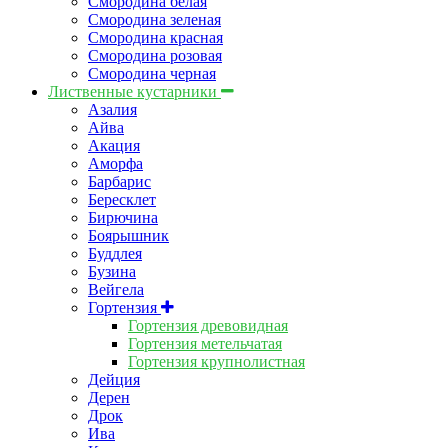
Смородина белая
Смородина зеленая
Смородина красная
Смородина розовая
Смородина черная
Лиственные кустарники
Азалия
Айва
Акация
Аморфа
Барбарис
Бересклет
Бирючина
Боярышник
Буддлея
Бузина
Вейгела
Гортензия
Гортензия древовидная
Гортензия метельчатая
Гортензия крупнолистная
Дейция
Дерен
Дрок
Ива