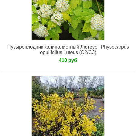
Пузыреплодник калинолистный Лютеус | Physocarpus
opulifolius Luteus (С2/С3)
410 руб