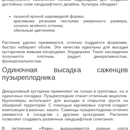
достойных схем ландшафтного дизайна. Культура обладает:
пышной кроной шаровидной формы;
красивыми резными листьями умеренного размера,
сочного зелёного оттенка;
обильным цветением.
Растение удачно приживается, отлично поддаётся формовке,
быстро набирает объём. Эти качества идеальны для высадки
кустарников живыми изгородями, бордюрами. Такое насаждение
получается плотным, радует декоративностью,
функциональностью.
Одиночная высадка саженцев
пузыреплодника
Декоративный кустарник применяют не только в групповых, но и
одиночных посадках. Пузыреплодник станет отличным акцентом.
Крупномеры используют для высадки в открытом грунте на
обширной территории. С помощью карликовых сортов создают
композиции в вазонах, кашпо. Саженцы пузыреплодника отлично
уживаются в соседстве с другими культурами. Растение
позволяет создавать различные ландшафтные сочетания.
В питомнике «Фавн» выращиваются разные сорта