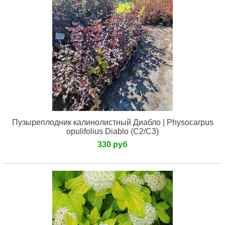
Пузыреплодник калинолистный Диабло | Physocarpus
opulifolius Diablo (С2/С3)
330 руб