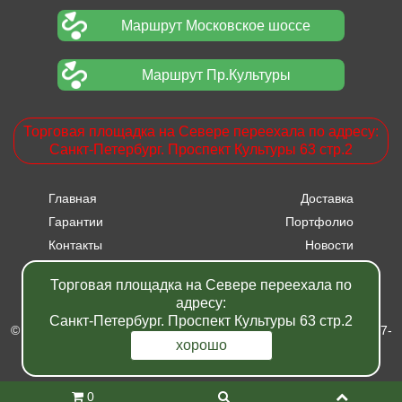
Маршрут Московское шоссе
Маршрут Пр.Культуры
Торговая площадка на Севере переехала по адресу:
Санкт-Петербург. Проспект Культуры 63 стр.2
Главная
Доставка
Гарантии
Портфолио
Контакты
Новости
Прайсы
Вакансии
Торговая площадка на Севере переехала по
Акции
адресу:
Санкт-Петербург. Проспект Культуры 63 стр.2
© Питомник растений "Фавн" - Санкт-Петербург - Москва 2007-
хорошо
2024
Полная версия
0