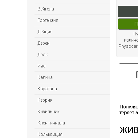
Вейгела
Гортензия
П
Дейция
П
калино
Дерен
Physocarp
Дрок
Ива
Калина
Карагана
Керрия
Популяр
Кизильник
теряет 
Клен гиннала
ЖИВ
Кольквиция