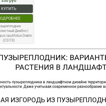
330 руб
КУПИТЬ
ОДРОБНЕЕ
узыреплодник
листный Диабло |
us opulifolius Diablo
(С2/С3)
ПУЗЫРЕПЛОДНИК: ВАРИАНТ
РАСТЕНИЯ В ЛАНДШАФ
ность пузыреплодника в ландшафтном дизайне территорий 
актуальности. Даже учитывая современное разнообразие в
АЯ ИЗГОРОДЬ ИЗ ПУЗЫРЕПЛОД