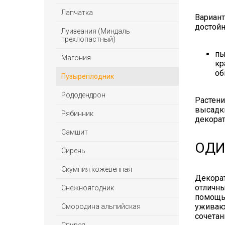
Лапчатка
Вариант
достойн
Луизеания (Миндаль
трехлопастный)
пы
Магония
кр
об
Пузыреплодник
Рододендрон
Растени
высадки
Рябинник
декора
Самшит
ОДИ
Сирень
Скумпия кожевенная
Декорат
отличны
Снежноягодник
помощь
уживают
Смородина альпийская
сочетан