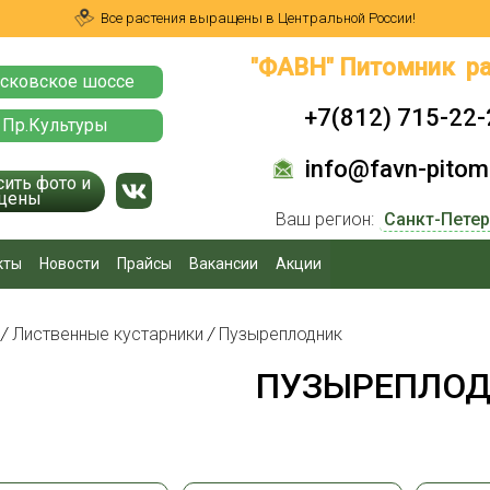
Все растения выращены в Центральной России!
"ФАВН" Питомник ра
сковское шоссе
+7(812) 715-22-
 Пр.Культуры
info@favn-pitomn
сить фото и
цены
Ваш регион:
кты
Новости
Прайсы
Вакансии
Акции
я
/
Лиственные кустарники
/
Пузыреплодник
ПУЗЫРЕПЛО