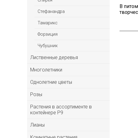
Спирея
В пито
Стефанандра
творчес
Тамарикс
Форзиция
Чубушник
Лиственные деревья
Многолетники
Однолетние цветы
Розы
Растения в ассортименте в
контейнере P9
Лианы
Комнатные растения