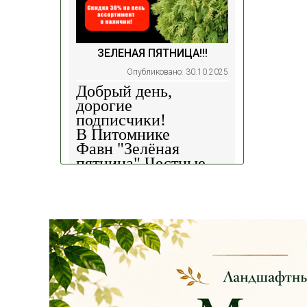
ЗЕЛЕНАЯ ПЯТНИЦА!!!
Опубликовано: 30.10.2025
Добрый день,
дорогие
подписчики!
В Питомнике
Фавн
"Зелёная
пятница".
Честные
скидки!
— 30%
на
весь ассортимент в
наличии на наших
площадках!
Сроки проведения
акции: с
29.10 2025 -
04.11.2025
!!! Цены
на сайте и на