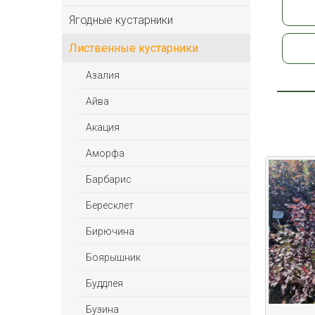
Ягодные кустарники
Лиственные кустарники
Азалия
Айва
Акация
Аморфа
Барбарис
Бересклет
Бирючина
Боярышник
Буддлея
Бузина