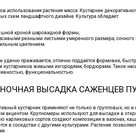
ов использования растения масса. Кустарник декоративно
ых схем ландшафтного дизайна. Культура обладает:
шной кроной шаровидной формы;
асивыми резными листьями умеренного размера, сочного з
ильным цветением.
е удачно приживается, отлично поддаётся формовке, быстр
 кустарников живыми изгородями, бордюрами. Такое наса
тивностью, функциональностью.
НОЧНАЯ ВЫСАДКА САЖЕНЦЕВ П
ивный кустарник применяют не только в групповых, но и 
м акцентом. Крупномеры используют для высадки в откры
ю карликовых сортов создают композиции в вазонах, каш
ся в соседстве с другими культурами. Растение позволя
ия.