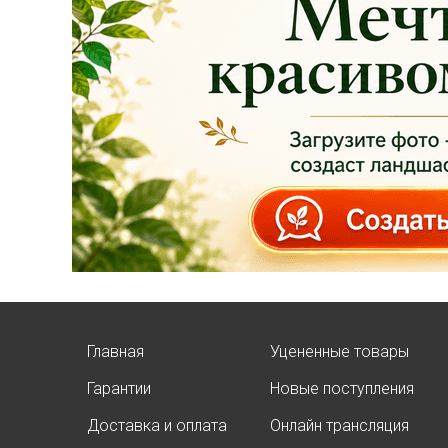
площадке указаны
БЕЗ учёта скидки
!!!
Успейте приобрести
качественные
растения и украсить
свой сад! Всех ждём
в нашем питомнике!
ЧИТАТЬ ДАЛЕЕ
Главная
Уцененные товары
Гарантии
Новые поступления
АКЦИЯ ТУИ БРАБАНТ
Доставка и оплата
Онлайн трансляция
Опубликовано: 07.08.2025